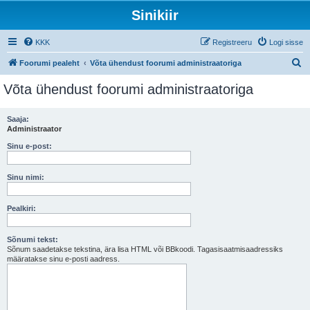
Sinikiir
KKK
Registreeru
Logi sisse
O
Foorumi pealeht
Võta ühendust foorumi administraatoriga
t
Võta ühendust foorumi administraatoriga
s
i
Saaja:
Administraator
Sinu e-post:
Sinu nimi:
Pealkiri:
Sõnumi tekst:
Sõnum saadetakse tekstina, ära lisa HTML või BBkoodi. Tagasisaatmisaadressiks
määratakse sinu e-posti aadress.