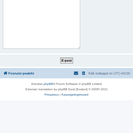
Foorumi pealeht
Kõik kellaajad on
UTC+03:00
Arendas
phpBB
® Forum Software © phpBB Limited
Estonian translation by phpBB Eesti [Exabot] © 2008*-2021
Privaatsus
|
Kasutajatingimused