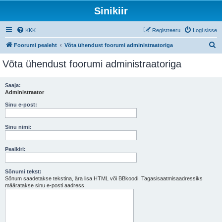
Sinikiir
KKK
Registreeru
Logi sisse
O
Foorumi pealeht
Võta ühendust foorumi administraatoriga
t
Võta ühendust foorumi administraatoriga
s
i
Saaja:
Administraator
Sinu e-post:
Sinu nimi:
Pealkiri:
Sõnumi tekst:
Sõnum saadetakse tekstina, ära lisa HTML või BBkoodi. Tagasisaatmisaadressiks
määratakse sinu e-posti aadress.