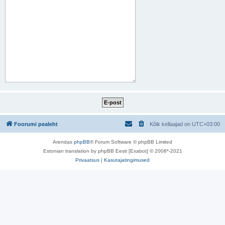
Foorumi pealeht
Kõik kellaajad on
UTC+03:00
Arendas
phpBB
® Forum Software © phpBB Limited
Estonian translation by phpBB Eesti [Exabot] © 2008*-2021
Privaatsus
|
Kasutajatingimused