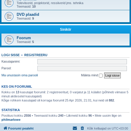
Televiisorid, projektorid, ressiiverid jms. tehnika
Teemasid:
10
DVD plaadid
Teemasid:
9
Sinikiir
Foorum
Teemasid:
5
LOGI SISSE
•
REGISTREERU
Kasutajanimi:
Parool:
Ma unustasin oma parooli
Mäleta mind
KES ON FOORUMIL
Kokku on
13
kasutajat foorumil: 2 registreeritud, 0 varjatut ja 11 külalist (põhineb viimase 5
minuti aktiivsetel kasutajatel)
Kõige rohkem kasutajaid oli korraga foorumil 25 Apr 2026, 21:01, kui neid oli
882
.
STATISTIKA
Postitusi kokku
2556
• Teemasid kokku
240
• Liikmeid kokku
96
• Meie uusim liige on
philmarlowe
Foorumi pealeht
Kõik kellaajad on
UTC+03:00