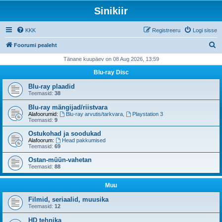
Sinikiir
KKK
Registreeru
Logi sisse
O
Foorumi pealeht
t
Tänane kuupäev on 08 Aug 2026, 13:59
s
Blu-ray Disc
i
Blu-ray plaadid
Teemasid:
38
Blu-ray mängijad/riistvara
Alafoorumid:
Blu-ray arvutis/tarkvara
,
Playstation 3
Teemasid:
9
Ostukohad ja soodukad
Alafoorum:
Head pakkumised
Teemasid:
69
Ostan-müün-vahetan
Teemasid:
88
Muu
Filmid, seriaalid, muusika
Teemasid:
12
HD tehnika