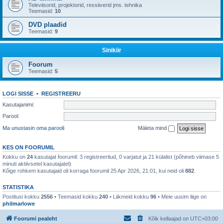
Televiisorid, projektorid, ressiiverid jms. tehnika
Teemasid:
10
DVD plaadid
Teemasid:
9
Sinikiir
Foorum
Teemasid:
5
LOGI SISSE
•
REGISTREERU
Kasutajanimi:
Parool:
Ma unustasin oma parooli
Mäleta mind
KES ON FOORUMIL
Kokku on
24
kasutajat foorumil: 3 registreeritud, 0 varjatut ja 21 külalist (põhineb viimase 5
minuti aktiivsetel kasutajatel)
Kõige rohkem kasutajaid oli korraga foorumil 25 Apr 2026, 21:01, kui neid oli
882
.
STATISTIKA
Postitusi kokku
2556
• Teemasid kokku
240
• Liikmeid kokku
96
• Meie uusim liige on
philmarlowe
Foorumi pealeht
Kõik kellaajad on
UTC+03:00