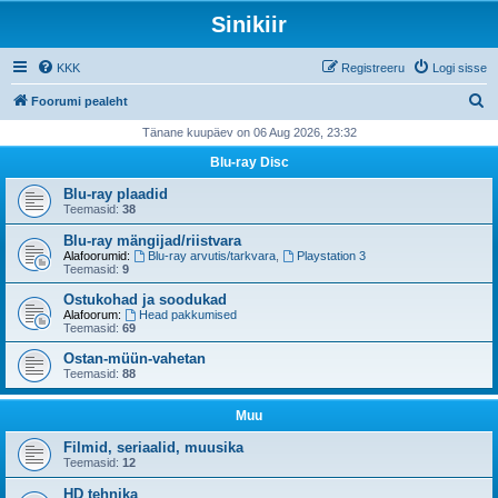
Sinikiir
KKK
Registreeru
Logi sisse
O
Foorumi pealeht
t
Tänane kuupäev on 06 Aug 2026, 23:32
s
Blu-ray Disc
i
Blu-ray plaadid
Teemasid:
38
Blu-ray mängijad/riistvara
Alafoorumid:
Blu-ray arvutis/tarkvara
,
Playstation 3
Teemasid:
9
Ostukohad ja soodukad
Alafoorum:
Head pakkumised
Teemasid:
69
Ostan-müün-vahetan
Teemasid:
88
Muu
Filmid, seriaalid, muusika
Teemasid:
12
HD tehnika