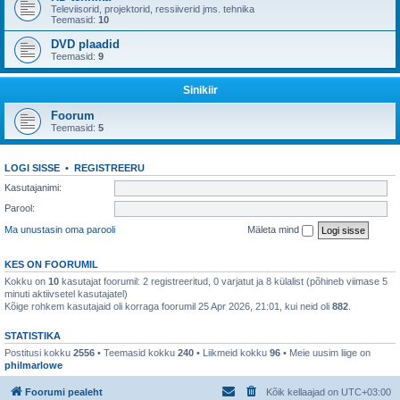
Televiisorid, projektorid, ressiiverid jms. tehnika
Teemasid:
10
DVD plaadid
Teemasid:
9
Sinikiir
Foorum
Teemasid:
5
LOGI SISSE
•
REGISTREERU
Kasutajanimi:
Parool:
Ma unustasin oma parooli
Mäleta mind
KES ON FOORUMIL
Kokku on
10
kasutajat foorumil: 2 registreeritud, 0 varjatut ja 8 külalist (põhineb viimase 5
minuti aktiivsetel kasutajatel)
Kõige rohkem kasutajaid oli korraga foorumil 25 Apr 2026, 21:01, kui neid oli
882
.
STATISTIKA
Postitusi kokku
2556
• Teemasid kokku
240
• Liikmeid kokku
96
• Meie uusim liige on
philmarlowe
Foorumi pealeht
Kõik kellaajad on
UTC+03:00