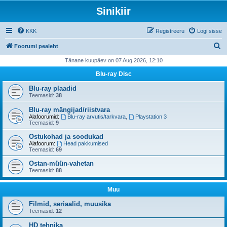
Sinikiir
KKK
Registreeru
Logi sisse
O
Foorumi pealeht
t
Tänane kuupäev on 07 Aug 2026, 12:10
s
Blu-ray Disc
i
Blu-ray plaadid
Teemasid:
38
Blu-ray mängijad/riistvara
Alafoorumid:
Blu-ray arvutis/tarkvara
,
Playstation 3
Teemasid:
9
Ostukohad ja soodukad
Alafoorum:
Head pakkumised
Teemasid:
69
Ostan-müün-vahetan
Teemasid:
88
Muu
Filmid, seriaalid, muusika
Teemasid:
12
HD tehnika