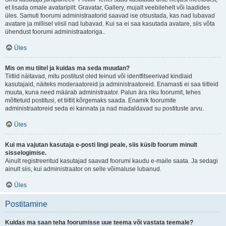
et lisada omale avataripilt: Gravatar, Gallery, mujalt veebilehelt või laadides
üles. Samuti foorumi administraatorid saavad ise otsustada, kas nad lubavad
avatare ja millisel viisil nad lubavad. Kui sa ei saa kasutada avatare, siis võta
ühendust foorumi administraatoriga..
Üles
Mis on mu tiitel ja kuidas ma seda muudan?
Tiitlid näitavad, mitu postitust oled teinud või identfitseerivad kindlaid
kasutajaid, näiteks moderaatoreid ja administraatoreid. Enamasti ei saa tiitleid
muuta, kuna need määrab administraator. Palun ära riku foorumit, tehes
mõttetuid postitusi, et tiitlit kõrgemaks saada. Enamik foorumite
administraatoreid seda ei kannata ja nad madaldavad su postituste arvu.
Üles
Kui ma vajutan kasutaja e-posti lingi peale, siis küsib foorum minult
sisselogimise.
Ainult registreeritud kasutajad saavad foorumi kaudu e-maile saata. Ja sedagi
ainult siis, kui administraator on selle võimaluse lubanud.
Üles
Postitamine
Kuidas ma saan teha foorumisse uue teema või vastata teemale?