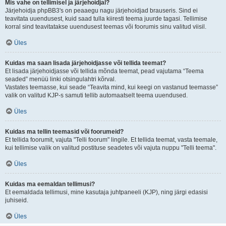
Mis vahe on tellimisel ja järjehoidjal?
Järjehoidja phpBB3's on peaaegu nagu järjehoidjad brauseris. Sind ei
teavitata uuendusest, kuid saad tulla kiiresti teema juurde tagasi. Tellimise
korral sind teavitatakse uuendusest teemas või foorumis sinu valitud viisil.
Üles
Kuidas ma saan lisada järjehoidjasse või tellida teemat?
Et lisada järjehoidjasse või tellida mõnda teemat, pead vajutama “Teema
seaded” menüü linki otsingulahtri kõrval.
Vastates teemasse, kui seade “Teavita mind, kui keegi on vastanud teemasse”
valik on valitud KJP-s samuti tellib automaatselt teema uuendused.
Üles
Kuidas ma tellin teemasid või foorumeid?
Et tellida foorumit, vajuta "Telli foorum" lingile. Et tellida teemat, vasta teemale,
kui tellimise valik on valitud postituse seadetes või vajuta nuppu "Telli teema".
Üles
Kuidas ma eemaldan tellimusi?
Et eemaldada tellimusi, mine kasutaja juhtpaneeli (KJP), ning järgi edasisi
juhiseid.
Üles