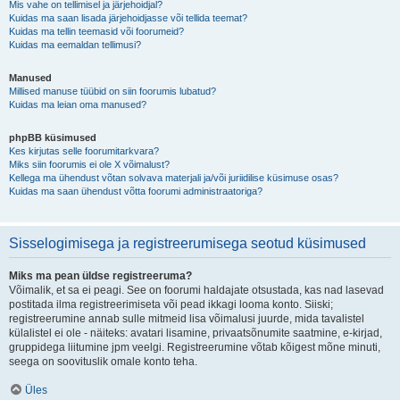
Mis vahe on tellimisel ja järjehoidjal?
Kuidas ma saan lisada järjehoidjasse või tellida teemat?
Kuidas ma tellin teemasid või foorumeid?
Kuidas ma eemaldan tellimusi?
Manused
Millised manuse tüübid on siin foorumis lubatud?
Kuidas ma leian oma manused?
phpBB küsimused
Kes kirjutas selle foorumitarkvara?
Miks siin foorumis ei ole X võimalust?
Kellega ma ühendust võtan solvava materjali ja/või juriidilise küsimuse osas?
Kuidas ma saan ühendust võtta foorumi administraatoriga?
Sisselogimisega ja registreerumisega seotud küsimused
Miks ma pean üldse registreeruma?
Võimalik, et sa ei peagi. See on foorumi haldajate otsustada, kas nad lasevad
postitada ilma registreerimiseta või pead ikkagi looma konto. Siiski;
registreerumine annab sulle mitmeid lisa võimalusi juurde, mida tavalistel
külalistel ei ole - näiteks: avatari lisamine, privaatsõnumite saatmine, e-kirjad,
gruppidega liitumine jpm veelgi. Registreerumine võtab kõigest mõne minuti,
seega on soovituslik omale konto teha.
Üles