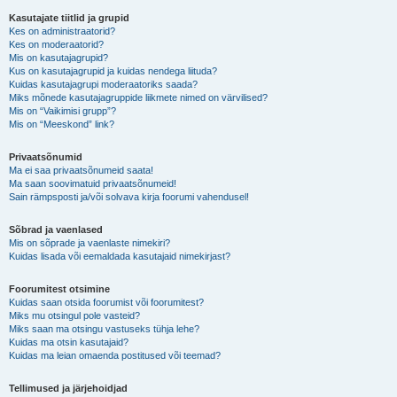
Kasutajate tiitlid ja grupid
Kes on administraatorid?
Kes on moderaatorid?
Mis on kasutajagrupid?
Kus on kasutajagrupid ja kuidas nendega liituda?
Kuidas kasutajagrupi moderaatoriks saada?
Miks mõnede kasutajagruppide liikmete nimed on värvilised?
Mis on “Vaikimisi grupp”?
Mis on “Meeskond” link?
Privaatsõnumid
Ma ei saa privaatsõnumeid saata!
Ma saan soovimatuid privaatsõnumeid!
Sain rämpsposti ja/või solvava kirja foorumi vahendusel!
Sõbrad ja vaenlased
Mis on sõprade ja vaenlaste nimekiri?
Kuidas lisada või eemaldada kasutajaid nimekirjast?
Foorumitest otsimine
Kuidas saan otsida foorumist või foorumitest?
Miks mu otsingul pole vasteid?
Miks saan ma otsingu vastuseks tühja lehe?
Kuidas ma otsin kasutajaid?
Kuidas ma leian omaenda postitused või teemad?
Tellimused ja järjehoidjad