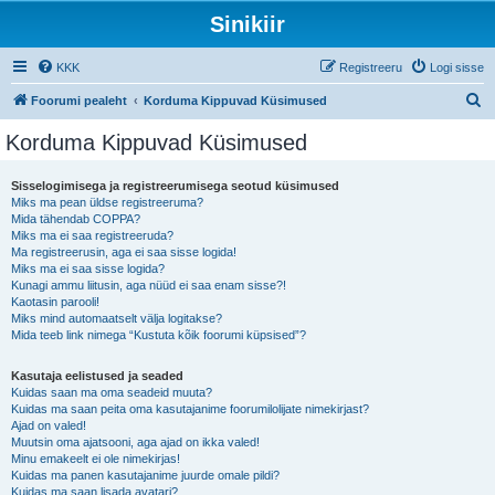
Sinikiir
KKK
Registreeru
Logi sisse
O
Foorumi pealeht
Korduma Kippuvad Küsimused
t
Korduma Kippuvad Küsimused
s
i
Sisselogimisega ja registreerumisega seotud küsimused
Miks ma pean üldse registreeruma?
Mida tähendab COPPA?
Miks ma ei saa registreeruda?
Ma registreerusin, aga ei saa sisse logida!
Miks ma ei saa sisse logida?
Kunagi ammu liitusin, aga nüüd ei saa enam sisse?!
Kaotasin parooli!
Miks mind automaatselt välja logitakse?
Mida teeb link nimega “Kustuta kõik foorumi küpsised”?
Kasutaja eelistused ja seaded
Kuidas saan ma oma seadeid muuta?
Kuidas ma saan peita oma kasutajanime foorumilolijate nimekirjast?
Ajad on valed!
Muutsin oma ajatsooni, aga ajad on ikka valed!
Minu emakeelt ei ole nimekirjas!
Kuidas ma panen kasutajanime juurde omale pildi?
Kuidas ma saan lisada avatari?