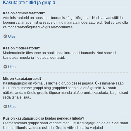
Kasutajate tiitlid ja grupid
Kes on administraatorid?
Administraatorid on auastmelt foorumis kõige kõrgemal. Nad saavad sättida
foorumi väljanägemist ja seadeid ning määrata moderaatoreid. Neil võivad olla
ka moderaatoriõigused kõigis alafoorumites.
Üles
Kes on moderaatorid?
Moderaatorite ülesanne on hoolitseda korra eest foorumis. Nad saavad
kustutada, muuta ja liigutada teemasid.
Üles
Mis on kasutajagrupid?
Kasutajagrupid on võimalus liikmeid gruppidesse jagada. Üks inimene saab
kuuluda mitmesse gruppi ning gruppidel saab olla eriõiguseid. Nii saab
näiteks anda mõnele grupile õiguse mõnda alafoorumite kasutada, kuigi teised
seda teha ei saa..
Üles
Kus on kasutajagrupid ja kuidas nendega liituda?
Olemasolevaid gruppe saad vaadata menüüst Kasutajagruppide alt. Seal saad
ka oma liitumisavalduse esitada. Grupid võivad olla ka varjatud.