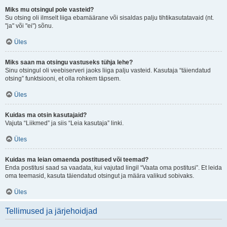
Miks mu otsingul pole vasteid?
Su otsing oli ilmselt liiga ebamäärane või sisaldas palju tihtikasutatavaid (nt.
"ja" või "ei") sõnu.
Üles
Miks saan ma otsingu vastuseks tühja lehe?
Sinu otsingul oli veebiserveri jaoks liiga palju vasteid. Kasutaja “täiendatud
otsing” funktsiooni, et olla rohkem täpsem.
Üles
Kuidas ma otsin kasutajaid?
Vajuta “Liikmed” ja siis “Leia kasutaja” linki.
Üles
Kuidas ma leian omaenda postitused või teemad?
Enda postitusi saad sa vaadata, kui vajutad lingil “Vaata oma postitusi”. Et leida
oma teemasid, kasuta täiendatud otsingut ja määra valikud sobivaks.
Üles
Tellimused ja järjehoidjad