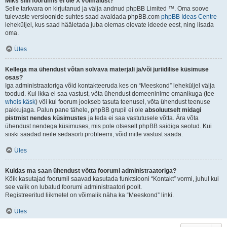
Miks siin foorumis ei ole X võimalust?
Selle tarkvara on kirjutanud ja välja andnud phpBB Limited ™. Oma soove
tulevaste versioonide suhtes saad avaldada phpBB.com
phpBB Ideas Centre
leheküljel, kus saad hääletada juba olemas olevate ideede eest, ning lisada
oma.
Üles
Kellega ma ühendust võtan solvava materjali ja/või juriidilise küsimuse
osas?
Iga administraatoriga võid kontakteeruda kes on “Meeskond” leheküljel välja
toodud. Kui ikka ei saa vastust, võta ühendust domeeninime omanikuga (tee
whois käsk
) või kui foorum jookseb tasuta teenusel, võta ühendust teenuse
pakkujaga. Palun pane tähele, phpBB grupil ei ole
absoluutselt midagi
pistmist nendes küsimustes
ja teda ei saa vastutusele võtta. Ära võta
ühendust nendega küsimuses, mis pole otseselt phpBB saidiga seotud. Kui
siiski saadad neile sedasorti probleemi, võid mitte vastust saada.
Üles
Kuidas ma saan ühendust võtta foorumi administraatoriga?
Kõik kasutajad foorumil saavad kasutada funktsiooni “Kontakt” vormi, juhul kui
see valik on lubatud foorumi administraatori poolt.
Registreeritud liikmetel on võimalik näha ka “Meeskond” linki.
Üles