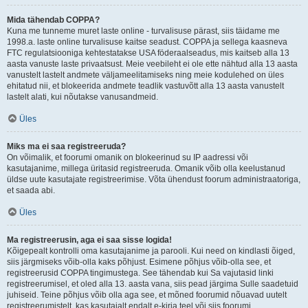
Mida tähendab COPPA?
Kuna me tunneme muret laste online - turvalisuse pärast, siis täidame me
1998.a. laste online turvalisuse kaitse seadust. COPPA ja sellega kaasneva
FTC regulatsiooniga kehtestatakse USA föderaalseadus, mis kaitseb alla 13
aasta vanuste laste privaatsust. Meie veebileht ei ole ette nähtud alla 13 aasta
vanustelt lastelt andmete väljameelitamiseks ning meie kodulehed on üles
ehitatud nii, et blokeerida andmete teadlik vastuvõtt alla 13 aasta vanustelt
lastelt alati, kui nõutakse vanusandmeid.
Üles
Miks ma ei saa registreeruda?
On võimalik, et foorumi omanik on blokeerinud su IP aadressi või
kasutajanime, millega üritasid registreeruda. Omanik võib olla keelustanud
üldse uute kasutajate registreerimise. Võta ühendust foorum administraatoriga,
et saada abi.
Üles
Ma registreerusin, aga ei saa sisse logida!
Kõigepealt kontrolli oma kasutajanime ja parooli. Kui need on kindlasti õiged,
siis järgmiseks võib-olla kaks põhjust. Esimene põhjus võib-olla see, et
registreerusid COPPA tingimustega. See tähendab kui Sa vajutasid linki
registreerumisel, et oled alla 13. aasta vana, siis pead järgima Sulle saadetuid
juhiseid. Teine põhjus võib olla aga see, et mõned foorumid nõuavad uutelt
registreerumistelt, kas kasutajalt endalt e-kirja teel või siis foorumi