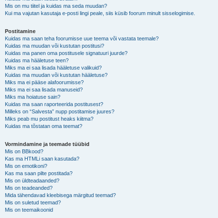
Mis on mu tiitel ja kuidas ma seda muudan?
Kui ma vajutan kasutaja e-posti lingi peale, siis küsib foorum minult sisselogimise.
Postitamine
Kuidas ma saan teha foorumisse uue teema või vastata teemale?
Kuidas ma muudan või kustutan postitusi?
Kuidas ma panen oma postitusele signatuuri juurde?
Kuidas ma hääletuse teen?
Miks ma ei saa lisada hääletuse valikuid?
Kuidas ma muudan või kustutan hääletuse?
Miks ma ei pääse alafoorumisse?
Miks ma ei saa lisada manuseid?
Miks ma hoiatuse sain?
Kuidas ma saan raporteerida postitusest?
Milleks on “Salvesta” nupp postitamise juures?
Miks peab mu postitust heaks kiitma?
Kuidas ma tõstatan oma teemat?
Vormindamine ja teemade tüübid
Mis on BBkood?
Kas ma HTMLi saan kasutada?
Mis on emotikoni?
Kas ma saan pilte postitada?
Mis on üldteadaanded?
Mis on teadeanded?
Mida tähendavad kleebisega märgitud teemad?
Mis on suletud teemad?
Mis on teemaikoonid