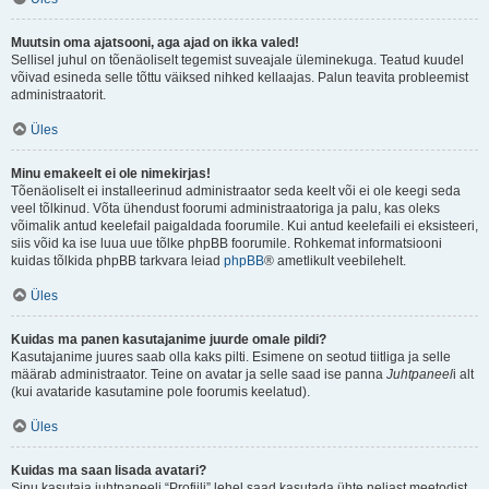
Muutsin oma ajatsooni, aga ajad on ikka valed!
Sellisel juhul on tõenäoliselt tegemist suveajale üleminekuga. Teatud kuudel
võivad esineda selle tõttu väiksed nihked kellaajas. Palun teavita probleemist
administraatorit.
Üles
Minu emakeelt ei ole nimekirjas!
Tõenäoliselt ei installeerinud administraator seda keelt või ei ole keegi seda
veel tõlkinud. Võta ühendust foorumi administraatoriga ja palu, kas oleks
võimalik antud keelefail paigaldada foorumile. Kui antud keelefaili ei eksisteeri,
siis võid ka ise luua uue tõlke phpBB foorumile. Rohkemat informatsiooni
kuidas tõlkida phpBB tarkvara leiad
phpBB
® ametlikult veebilehelt.
Üles
Kuidas ma panen kasutajanime juurde omale pildi?
Kasutajanime juures saab olla kaks pilti. Esimene on seotud tiitliga ja selle
määrab administraator. Teine on avatar ja selle saad ise panna
Juhtpaneel
i alt
(kui avataride kasutamine pole foorumis keelatud).
Üles
Kuidas ma saan lisada avatari?
Sinu kasutaja juhtpaneeli “Profiili” lehel saad kasutada ühte neljast meetodist,