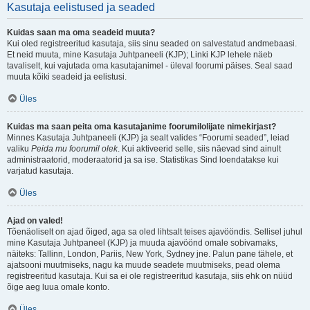
Kasutaja eelistused ja seaded
Kuidas saan ma oma seadeid muuta?
Kui oled registreeritud kasutaja, siis sinu seaded on salvestatud andmebaasi.
Et neid muuta, mine Kasutaja Juhtpaneeli (KJP); Linki KJP lehele näeb
tavaliselt, kui vajutada oma kasutajanimel - üleval foorumi päises. Seal saad
muuta kõiki seadeid ja eelistusi.
Üles
Kuidas ma saan peita oma kasutajanime foorumilolijate nimekirjast?
Minnes Kasutaja Juhtpaneeli (KJP) ja sealt valides “Foorumi seaded”, leiad
valiku
Peida mu foorumil olek
. Kui aktiveerid selle, siis näevad sind ainult
administraatorid, moderaatorid ja sa ise. Statistikas Sind loendatakse kui
varjatud kasutaja.
Üles
Ajad on valed!
Tõenäoliselt on ajad õiged, aga sa oled lihtsalt teises ajavööndis. Sellisel juhul
mine Kasutaja Juhtpaneel (KJP) ja muuda ajavöönd omale sobivamaks,
näiteks: Tallinn, London, Pariis, New York, Sydney jne. Palun pane tähele, et
ajatsooni muutmiseks, nagu ka muude seadete muutmiseks, pead olema
registreeritud kasutaja. Kui sa ei ole registreeritud kasutaja, siis ehk on nüüd
õige aeg luua omale konto.
Üles