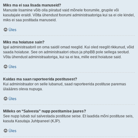
Miks ma ei saa lisada manuseid?
Manuste lisamine võib olla piiratud vaid mõnele foorumile, grupile või
kasutajale eraldi. Võtta ühendust foorumi administraatoriga kui sa ei ole kindel,
miks ei saa postitada manuseid.
Üles
Miks ma hoiatuse sain?
Igal administraatoril on oma saidil omad reeglid. Kui oled reeglit rikkunud, võid
saada hoiatuse. See on administraatori otsus ja phpBB pole sellega seotud.
Võta ühendust administraatoriga, kui sa ei tea, mille eest hoiatuse said.
Üles
Kuidas ma saan raporteerida postitusest?
Kui administraator on selle lubanud, saad raporteerida postituse paremas
ülaääres oleva nupuga.
Üles
Milleks on “Salvesta” nupp postitamise juures?
See nupp lubab sul salvestada postituse seise. Et laadida mõni postituse seis,
kasuta Kasutaja Juhtpaneel (KJP).
Üles