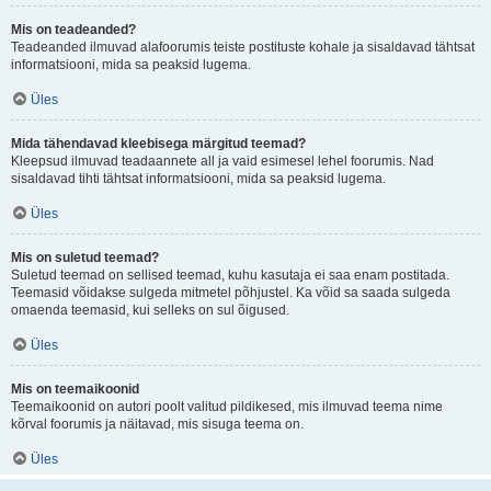
Mis on teadeanded?
Teadeanded ilmuvad alafoorumis teiste postituste kohale ja sisaldavad tähtsat
informatsiooni, mida sa peaksid lugema.
Üles
Mida tähendavad kleebisega märgitud teemad?
Kleepsud ilmuvad teadaannete all ja vaid esimesel lehel foorumis. Nad
sisaldavad tihti tähtsat informatsiooni, mida sa peaksid lugema.
Üles
Mis on suletud teemad?
Suletud teemad on sellised teemad, kuhu kasutaja ei saa enam postitada.
Teemasid võidakse sulgeda mitmetel põhjustel. Ka võid sa saada sulgeda
omaenda teemasid, kui selleks on sul õigused.
Üles
Mis on teemaikoonid
Teemaikoonid on autori poolt valitud pildikesed, mis ilmuvad teema nime
kõrval foorumis ja näitavad, mis sisuga teema on.
Üles