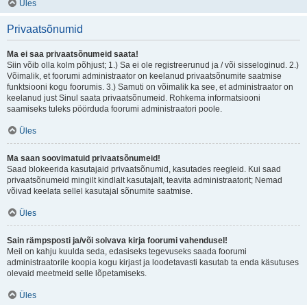
Üles
Privaatsõnumid
Ma ei saa privaatsõnumeid saata!
Siin võib olla kolm põhjust; 1.) Sa ei ole registreerunud ja / või sisseloginud. 2.)
Võimalik, et foorumi administraator on keelanud privaatsõnumite saatmise
funktsiooni kogu foorumis. 3.) Samuti on võimalik ka see, et administraator on
keelanud just Sinul saata privaatsõnumeid. Rohkema informatsiooni
saamiseks tuleks pöörduda foorumi administraatori poole.
Üles
Ma saan soovimatuid privaatsõnumeid!
Saad blokeerida kasutajaid privaatsõnumid, kasutades reegleid. Kui saad
privaatsõnumeid mingilt kindlalt kasutajalt, teavita administraatorit; Nemad
võivad keelata sellel kasutajal sõnumite saatmise.
Üles
Sain rämpsposti ja/või solvava kirja foorumi vahendusel!
Meil on kahju kuulda seda, edasiseks tegevuseks saada foorumi
administraatorile koopia kogu kirjast ja loodetavasti kasutab ta enda käsutuses
olevaid meetmeid selle lõpetamiseks.
Üles