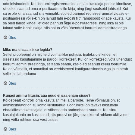
administraatorilt. Kui foorumi registreerumine on läbi kasutaja poolse kinnituse,
siis oled saanud oma e-postiaadressile kirja, ning järgi sealseid juhiseid. Kui
sa ei ole kirja saanud siis võimalik, et oled pannud registreerumisel vigase e-
postiaadressi või e-kiri on läinud läbi e-posti filtri rämpspost kirjade kausta. Kui
sa oled täiesti kindel, et oled pannud õige e-postiaadressi, ning ikka ei ole
tulnud sulle kinnituskirja, siis palun võta ühendust foorumi administraatoriga.
Üles
Miks ma ei saa sisse logida?
Sellel probleemil on mitmeid võimalikke põhjusi. Esiteks ole kindel, et
sisestasid kasutajanime ja parooli korrektselt. Kui on korrektsed, võta ühendust
foorumi administraatoriga, et teada saada, kas oled saanud keelu foorumile.
Ka on võimalik, et omanikul on veebiserveri konfiguratsioonis viga ja ta peab
selle ise lahendama.
Üles
Kunagi ammu liitusin, aga nüüd ei saa enam sisse?!
Kõigepealt kontrolli oma kasutajanime ja paroole. Teine võimalus on, et
administraator on su konto kustutanud. Foorumitel on tavaks kustutada
ebaaktiivseid kasutajaid, et vähendada andmebaasi suurust. Kui sinu
kasutajakonto on kustutatud, siis proovi on järgneval korral rohkem aktiivsem,
ning võtta rohkem osa vestlustest.
Üles