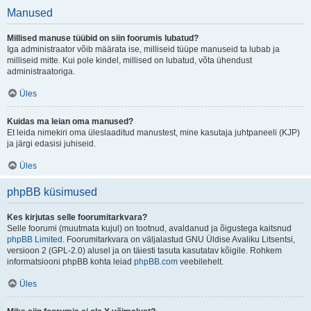
Manused
Millised manuse tüübid on siin foorumis lubatud?
Iga administraator võib määrata ise, milliseid tüüpe manuseid ta lubab ja
milliseid mitte. Kui pole kindel, millised on lubatud, võta ühendust
administraatoriga.
Üles
Kuidas ma leian oma manused?
Et leida nimekiri oma üleslaaditud manustest, mine kasutaja juhtpaneeli (KJP)
ja järgi edasisi juhiseid.
Üles
phpBB küsimused
Kes kirjutas selle foorumitarkvara?
Selle foorumi (muutmata kujul) on tootnud, avaldanud ja õigustega kaitsnud
phpBB Limited
. Foorumitarkvara on väljalastud GNU Üldise Avaliku Litsentsi,
versioon 2 (GPL-2.0) alusel ja on täiesti tasuta kasutatav kõigile. Rohkem
informatsiooni phpBB kohta leiad
phpBB.com
veebilehelt.
Üles