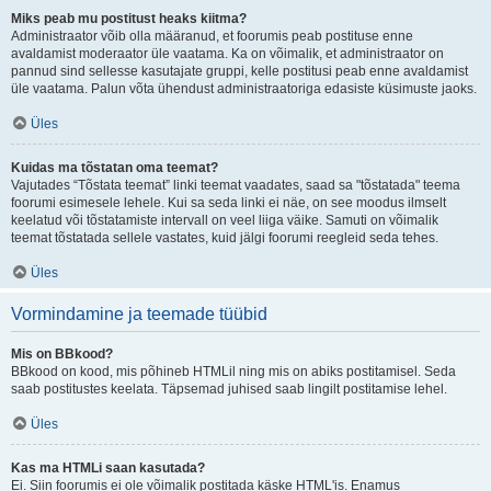
Miks peab mu postitust heaks kiitma?
Administraator võib olla määranud, et foorumis peab postituse enne
avaldamist moderaator üle vaatama. Ka on võimalik, et administraator on
pannud sind sellesse kasutajate gruppi, kelle postitusi peab enne avaldamist
üle vaatama. Palun võta ühendust administraatoriga edasiste küsimuste jaoks.
Üles
Kuidas ma tõstatan oma teemat?
Vajutades “Tõstata teemat” linki teemat vaadates, saad sa "tõstatada" teema
foorumi esimesele lehele. Kui sa seda linki ei näe, on see moodus ilmselt
keelatud või tõstatamiste intervall on veel liiga väike. Samuti on võimalik
teemat tõstatada sellele vastates, kuid jälgi foorumi reegleid seda tehes.
Üles
Vormindamine ja teemade tüübid
Mis on BBkood?
BBkood on kood, mis põhineb HTMLil ning mis on abiks postitamisel. Seda
saab postitustes keelata. Täpsemad juhised saab lingilt postitamise lehel.
Üles
Kas ma HTMLi saan kasutada?
Ei. Siin foorumis ei ole võimalik postitada käske HTML'is. Enamus