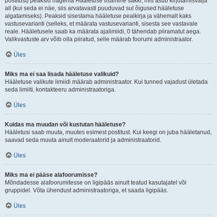
postitust) peaksid nägema
Hääletuse lisamine
sakki, mis asub kirjutamisvälja
all (kui seda ei näe, siis arvatavasti puuduvad sul õigused hääletuse
algatamiseks). Peaksid sisestama hääletuse pealkirja ja vähemalt kaks
vastusevarianti (selleks, et määrata vastusevarianti, sisesta see vastavale
reale. Hääletusele saab ka määrata ajalimiidi, 0 tähendab piiramatut aega.
Valikvastuste arv võib olla piiratud, selle määrab foorumi administraator.
Üles
Miks ma ei saa lisada hääletuse valikuid?
Hääletuse valikute limiidi määrab administraator. Kui tunned vajadust ületada
seda limiiti, kontakteeru administraatoriga.
Üles
Kuidas ma muudan või kustutan hääletuse?
Hääletusi saab muuta, muutes esimest postitust. Kui keegi on juba hääletanud,
saavad seda muuta ainult moderaatorid ja administraatorid.
Üles
Miks ma ei pääse alafoorumisse?
Mõndadesse alafoorumitesse on ligipääs ainult teatud kasutajatel või
gruppidel. Võta ühendust administraatoriga, et saada ligipääs.
Üles