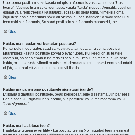
Uue teema postitamiseks kasuta mingis alafoorumis vastavat nuppu "Uus
teema". Vastuse lisamiseks teemasse, vajuta "Vasta" nuppu. Võimalik, et sul on
esmalt vaja registreerida kasutajaks, et saaksid seda toimi. Nimekirja oma
õigustest igas alafoorumis näed all olevas jaluses, näiteks: Sa saad teha uusi
teemasid siin foorumis, Sa saad postitada siin foorumis manuseid, jne.
Üles
Kuidas ma muudan või kustutan postitusi?
Kui sa pole moderaator, saad sa kustutada ja muuta ainult oma postitusi.
Muutmiseks kasuta postituse kõrval olevat nuppu. Kui keegi on su teatele
vastanud, sa seda enam kustutada ei saa ja muutes tuleb teate alla kiri selle
kohta, millal sa seda viimati muutsid. Moderaatorite muutmisest enamasti märki
ei jää, kuid nad võivad selle omal soovil lisada.
Üles
Kuidas ma panen oma postitusele signatuuri juurde?
Et lisada signatuuri postitusele, pead kõigepealt selle sisestama Juhtpaneelis.
Peale seda kui signatuur on loodud, siis postituse valikutes määrama valiku
"Lisa signatuur"
.
Üles
Kuidas ma hääletuse teen?
Hääletuste tegemine on lihte - kui postitad teema (või muudad teema esimest