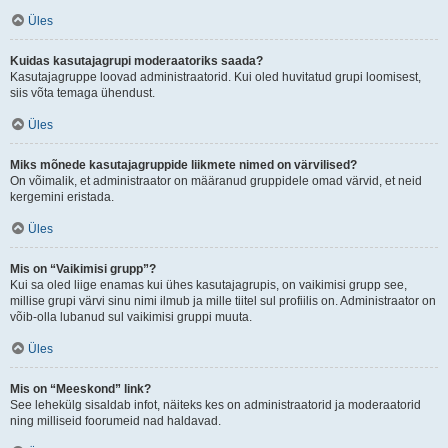
Üles
Kuidas kasutajagrupi moderaatoriks saada?
Kasutajagruppe loovad administraatorid. Kui oled huvitatud grupi loomisest,
siis võta temaga ühendust.
Üles
Miks mõnede kasutajagruppide liikmete nimed on värvilised?
On võimalik, et administraator on määranud gruppidele omad värvid, et neid
kergemini eristada.
Üles
Mis on “Vaikimisi grupp”?
Kui sa oled liige enamas kui ühes kasutajagrupis, on vaikimisi grupp see,
millise grupi värvi sinu nimi ilmub ja mille tiitel sul profiilis on. Administraator on
võib-olla lubanud sul vaikimisi gruppi muuta.
Üles
Mis on “Meeskond” link?
See lehekülg sisaldab infot, näiteks kes on administraatorid ja moderaatorid
ning milliseid foorumeid nad haldavad.