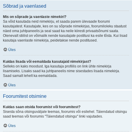
Sõbrad ja vaenlased
Mis on sõprade ja vaenlaste nimekiri?
Sa võid kasutada neid nimekirju, et saada parem ülevaade foorumi
kasutajatest. Kasutajate, kes on su sõprade nimekirjas, foorumiloleku staatust
näed oma juhtpaneelis ja seal saad ka neile kiiresti privaatsõnumi saata.
Olenevalt stiilist on võimalik nende kasutajate postitusi ka esile tõsta. Kui lisad
kasutaja vaenlaste nimekirja, peidetakse nende postitused.
Üles
Kuidas lisada või eemaldada kasutajaid nimekirjast?
Selleks on kaks moodust. Iga kasutaja profiilis on link ühte nimekirja
lisamiseks. Lisaks saad ka juhtpaneelis nime sisestades lisada nimekirja.
Saad samalt lehelt ka eemaldada.
Üles
Foorumitest otsimine
Kuidas saan otsida foorumist või foorumitest?
Sisesta sõna otsinguväljale teemas, foorumis või esilehel. Täiendatud otsingu
saad teemas või foorumis "Täiendatud otsingu" linki vajutades.
Üles