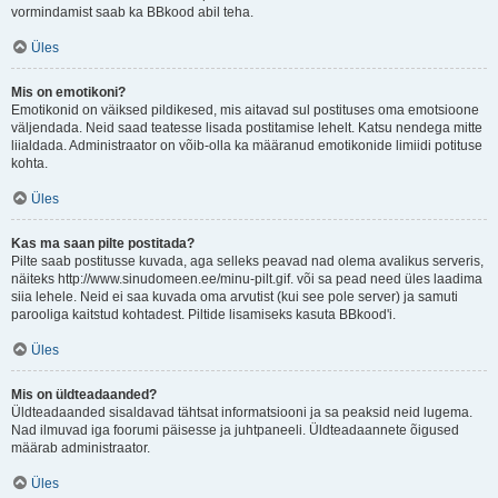
vormindamist saab ka BBkood abil teha.
Üles
Mis on emotikoni?
Emotikonid on väiksed pildikesed, mis aitavad sul postituses oma emotsioone
väljendada. Neid saad teatesse lisada postitamise lehelt. Katsu nendega mitte
liialdada. Administraator on võib-olla ka määranud emotikonide limiidi potituse
kohta.
Üles
Kas ma saan pilte postitada?
Pilte saab postitusse kuvada, aga selleks peavad nad olema avalikus serveris,
näiteks http://www.sinudomeen.ee/minu-pilt.gif. või sa pead need üles laadima
siia lehele. Neid ei saa kuvada oma arvutist (kui see pole server) ja samuti
parooliga kaitstud kohtadest. Piltide lisamiseks kasuta BBkood'i.
Üles
Mis on üldteadaanded?
Üldteadaanded sisaldavad tähtsat informatsiooni ja sa peaksid neid lugema.
Nad ilmuvad iga foorumi päisesse ja juhtpaneeli. Üldteadaannete õigused
määrab administraator.
Üles