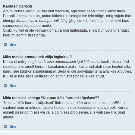
Kaotasin parooli!
Ära muretse! Parooli ei saa küll taastada, aga selle saab lihtsasi lähtestada.
Parooli lähtestamiseks, palun külasta sisselogimise lehekülge, ning vajuta linki
nimega
Ma unustasin oma parooli
. Jälgi järgnevaid juhiseid ja peaksidki taas
saama sisse logida foorumile.
Siiski, kui teil ei ole võimalik oma parooli lähtestada, siis palun võta ühendust
foorumi administraatoriga.
Üles
Miks mind automaatselt välja logitakse?
Kui sa ei märgi
Logi mind sisse automaatselt igal külastusel
kasti, siis sa jääd
sisselogituks ainult foorumi kasutamise ajaks. Kui tahad alati sisse logitud olla,
märgi see kastike sisselogimisel. Seda ei ole soovitatav teha avalikes arvutites.
Kui sa ei näe seda kastikest, on administraator selle keelanud.
Üles
Mida teeb link nimega “Kustuta kõik foorumi küpsised”?
“Kustuta kõik foorumi küpsised” link kustutab kõik andmed, mida phpBB on
saatnud sinu arvutisse, näiteks hoida meeles kasutajanime ja parooli. Kui sul
esineb sisselogimises või väljalogimises probleeme, siis võib see link Sind
aidata.
Üles