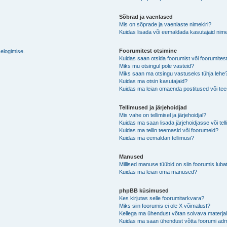
Sõbrad ja vaenlased
Mis on sõprade ja vaenlaste nimekiri?
Kuidas lisada või eemaldada kasutajaid nime
Foorumitest otsimine
selogimise.
Kuidas saan otsida foorumist või foorumites
Miks mu otsingul pole vasteid?
Miks saan ma otsingu vastuseks tühja lehe
Kuidas ma otsin kasutajaid?
Kuidas ma leian omaenda postitused või t
Tellimused ja järjehoidjad
Mis vahe on tellimisel ja järjehoidjal?
Kuidas ma saan lisada järjehoidjasse või tel
Kuidas ma tellin teemasid või foorumeid?
Kuidas ma eemaldan tellimusi?
Manused
Millised manuse tüübid on siin foorumis luba
Kuidas ma leian oma manused?
phpBB küsimused
Kes kirjutas selle foorumitarkvara?
Miks siin foorumis ei ole X võimalust?
Kellega ma ühendust võtan solvava materjali 
Kuidas ma saan ühendust võtta foorumi adm