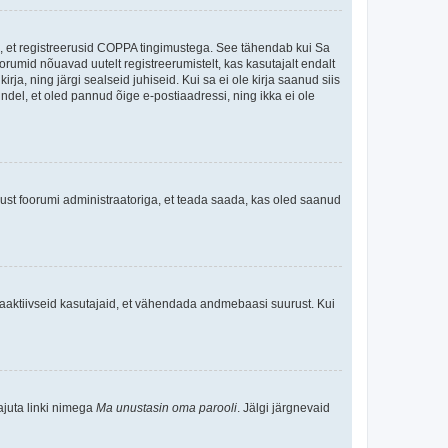
ee, et registreerusid COPPA tingimustega. See tähendab kui Sa
oorumid nõuavad uutelt registreerumistelt, kas kasutajalt endalt
rja, ning järgi sealseid juhiseid. Kui sa ei ole kirja saanud siis
kindel, et oled pannud õige e-postiaadressi, ning ikka ei ole
ndust foorumi administraatoriga, et teada saada, kas oled saanud
baaktiivseid kasutajaid, et vähendada andmebaasi suurust. Kui
ajuta linki nimega
Ma unustasin oma parooli
. Jälgi järgnevaid