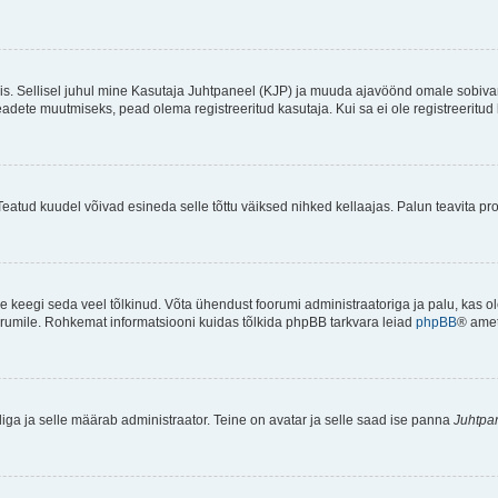
ndis. Sellisel juhul mine Kasutaja Juhtpaneel (KJP) ja muuda ajavöönd omale sobiva
ete muutmiseks, pead olema registreeritud kasutaja. Kui sa ei ole registreeritud 
Teatud kuudel võivad esineda selle tõttu väiksed nihked kellaajas. Palun teavita pro
ole keegi seda veel tõlkinud. Võta ühendust foorumi administraatoriga ja palu, kas 
foorumile. Rohkemat informatsiooni kuidas tõlkida phpBB tarkvara leiad
phpBB
® ametl
tliga ja selle määrab administraator. Teine on avatar ja selle saad ise panna
Juhtpa