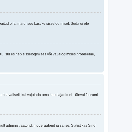
logitud olla, märgi see kastike sisselogimisel. Seda ei ole
Kui sul esineb sisselogimises või väljalogimises probleeme,
eb tavaliselt, kui vajutada oma kasutajanimel - üleval foorumi
inult administraatorid, moderaatorid ja sa ise. Statistikas Sind