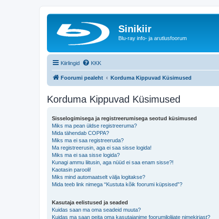
Sinikiir
Blu-ray info- ja arutlusfoorum
Kiirlingid
KKK
Foorumi pealeht
Korduma Kippuvad Küsimused
Korduma Kippuvad Küsimused
Sisselogimisega ja registreerumisega seotud küsimused
Miks ma pean üldse registreeruma?
Mida tähendab COPPA?
Miks ma ei saa registreeruda?
Ma registreerusin, aga ei saa sisse logida!
Miks ma ei saa sisse logida?
Kunagi ammu liitusin, aga nüüd ei saa enam sisse?!
Kaotasin parooli!
Miks mind automaatselt välja logitakse?
Mida teeb link nimega “Kustuta kõik foorumi küpsised”?
Kasutaja eelistused ja seaded
Kuidas saan ma oma seadeid muuta?
Kuidas ma saan peita oma kasutajanime foorumilolijate nimekirjast?