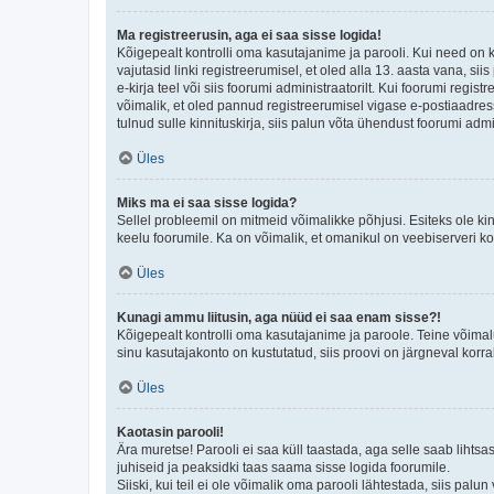
Ma registreerusin, aga ei saa sisse logida!
Kõigepealt kontrolli oma kasutajanime ja parooli. Kui need on 
vajutasid linki registreerumisel, et oled alla 13. aasta vana, s
e-kirja teel või siis foorumi administraatorilt. Kui foorumi regis
võimalik, et oled pannud registreerumisel vigase e-postiaadressi 
tulnud sulle kinnituskirja, siis palun võta ühendust foorumi admi
Üles
Miks ma ei saa sisse logida?
Sellel probleemil on mitmeid võimalikke põhjusi. Esiteks ole ki
keelu foorumile. Ka on võimalik, et omanikul on veebiserveri ko
Üles
Kunagi ammu liitusin, aga nüüd ei saa enam sisse?!
Kõigepealt kontrolli oma kasutajanime ja paroole. Teine võimal
sinu kasutajakonto on kustutatud, siis proovi on järgneval korr
Üles
Kaotasin parooli!
Ära muretse! Parooli ei saa küll taastada, aga selle saab lihtsa
juhiseid ja peaksidki taas saama sisse logida foorumile.
Siiski, kui teil ei ole võimalik oma parooli lähtestada, siis pal