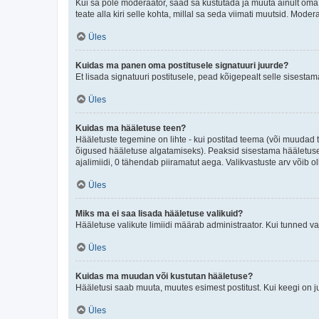
Kui sa pole moderaator, saad sa kustutada ja muuta ainult oma 
teate alla kiri selle kohta, millal sa seda viimati muutsid. Mode
Üles
Kuidas ma panen oma postitusele signatuuri juurde?
Et lisada signatuuri postitusele, pead kõigepealt selle sisesta
Üles
Kuidas ma hääletuse teen?
Hääletuste tegemine on lihte - kui postitad teema (või muuda
õigused hääletuse algatamiseks). Peaksid sisestama hääletuse p
ajalimiidi, 0 tähendab piiramatut aega. Valikvastuste arv võib ol
Üles
Miks ma ei saa lisada hääletuse valikuid?
Hääletuse valikute limiidi määrab administraator. Kui tunned vaj
Üles
Kuidas ma muudan või kustutan hääletuse?
Hääletusi saab muuta, muutes esimest postitust. Kui keegi on 
Üles