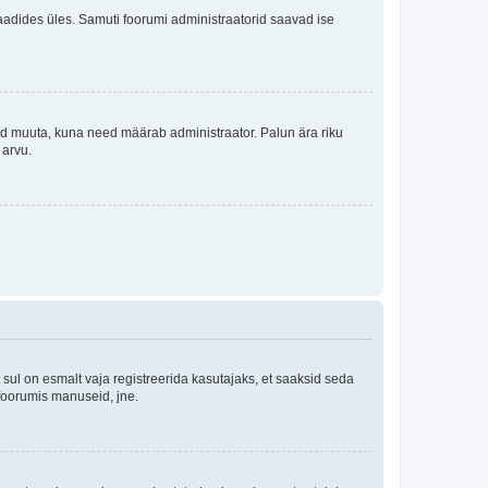
i laadides üles. Samuti foorumi administraatorid saavad ise
tleid muuta, kuna need määrab administraator. Palun ära riku
 arvu.
ul on esmalt vaja registreerida kasutajaks, et saaksid seda
 foorumis manuseid, jne.