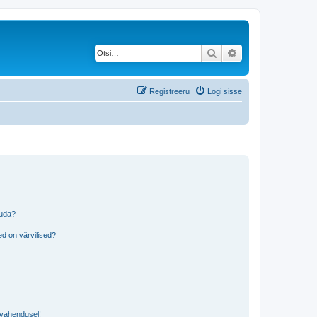
Otsi
Täiendatud otsing
Registreeru
Logi sisse
tuda?
?
d on värvilised?
i vahendusel!