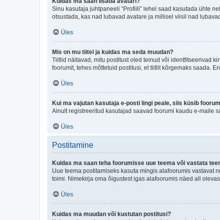
Kuidas ma saan lisada avatari?
Sinu kasutaja juhtpaneeli “Profiili” lehel saad kasutada ühte nel
otsustada, kas nad lubavad avatare ja millisel viisil nad lubava
Üles
Mis on mu tiitel ja kuidas ma seda muudan?
Tiitlid näitavad, mitu postitust oled teinud või identfitseeriva
foorumit, tehes mõttetuid postitusi, et tiitlit kõrgemaks saada
Üles
Kui ma vajutan kasutaja e-posti lingi peale, siis küsib fooru
Ainult registreeritud kasutajad saavad foorumi kaudu e-maile sa
Üles
Postitamine
Kuidas ma saan teha foorumisse uue teema või vastata te
Uue teema postitamiseks kasuta mingis alafoorumis vastavat nu
toimi. Nimekirja oma õigustest igas alafoorumis näed all olevas
Üles
Kuidas ma muudan või kustutan postitusi?