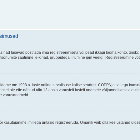
üsimused
as nad lasevad postitada ilma registreerimiseta või pead ikkagi looma konto. Siiski;
rivaatsõnumite saatmine, e-kirjad, gruppidega liitumine jpm veelgi. Registreerumine 
 täidame me 1998.a. laste online turvalisuse kaitse seadust. COPPA ja sellega kaa
leht ei ole ette nähtud alla 13 aasta vanustelt lastelt andmete väljameelitamiseks 
akse vanusandmeid.
õi kasutajanime, millega üritasid registreeruda. Omanik võib olla keelustanud ülds