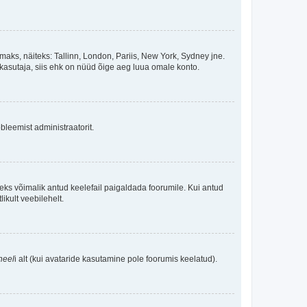
maks, näiteks: Tallinn, London, Pariis, New York, Sydney jne.
kasutaja, siis ehk on nüüd õige aeg luua omale konto.
bleemist administraatorit.
oleks võimalik antud keelefail paigaldada foorumile. Kui antud
ikult veebilehelt.
neel
i alt (kui avataride kasutamine pole foorumis keelatud).