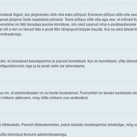
kindlasti õiged, siis järgmiseks võib-olla kaks põhjust. Esimene põhjus võib-olla s
iis pead järgima Sulle saadetuid juhiseid. Teine põhjus võib olla aga see, et mõned f
treerumine on läbi kasutaja poolse kinnituse, siis oled saanud oma e-postiaadressile ki
või e-kiri on läinud läbi e-posti filtri rämpspost kirjade kausta. Kui sa oled täiesti 
nistraatoriga.
ndel, et sisestasid kasutajanime ja parooli korrektselt. Kui on korrektsed, võta ühe
nfiguratsioonis viga ja ta peab selle ise lahendama.
us on, et administraator on su konto kustutanud. Foorumitel on tavaks kustutada e
al rohkem aktiivsem, ning võtta rohkem osa vestlustest.
si lähtestada. Parooli lähtestamiseks, palun külasta sisselogimise lehekülge, ning v
un võta ühendust foorumi administraatoriga.