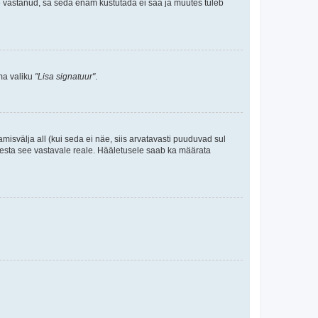
le vastanud, sa seda enam kustutada ei saa ja muutes tuleb
ama valiku
"Lisa signatuur"
.
amisvälja all (kui seda ei näe, siis arvatavasti puuduvad sul
isesta see vastavale reale. Hääletusele saab ka määrata