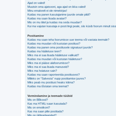
Ajad on valed!
Muutsin oma ajatsooni, aga ajad on ikka valed!
Minu emakeelt ei ole nimekirjas!
Kuidas ma panen kasutajanime juurde omale pildi?
Kuidas ma saan lisada avatari?
Mis on mu tiitel ja kuidas ma seda muudan?
Kui ma vajutan kasutaja e-posti lingi peale, siis küsib foorum minult sis
Postitamine
Kuidas ma saan teha foorumisse uue teema või vastata teemale?
Kuidas ma muudan või kustutan postitusi?
Kuidas ma panen oma postitusele signatuuri juurde?
Kuidas ma hääletuse teen?
Miks ma ei saa lisada hääletuse valikuid?
Kuidas ma muudan või kustutan hääletuse?
Miks ma ei pääse alafoorumisse?
Miks ma ei saa lisada manuseid?
Miks ma hoiatuse sain?
Kuidas ma saan raporteerida postitusest?
Milleks on “Salvesta” nupp postitamise juures?
Miks peab mu postitust heaks kiitma?
Kuidas ma tõstatan oma teemat?
Vormindamine ja teemade tüübid
Mis on BBkood?
Kas ma HTMLi saan kasutada?
Mis on emotikoni?
Kas ma saan pilte postitada?
Mis on üldteadaanded?