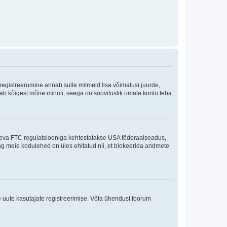
 registreerumine annab sulle mitmeid lisa võimalusi juurde,
võtab kõigest mõne minuti, seega on soovituslik omale konto teha.
sneva FTC regulatsiooniga kehtestatakse USA föderaalseadus,
ning meie kodulehed on üles ehitatud nii, et blokeerida andmete
e uute kasutajate registreerimise. Võta ühendust foorum