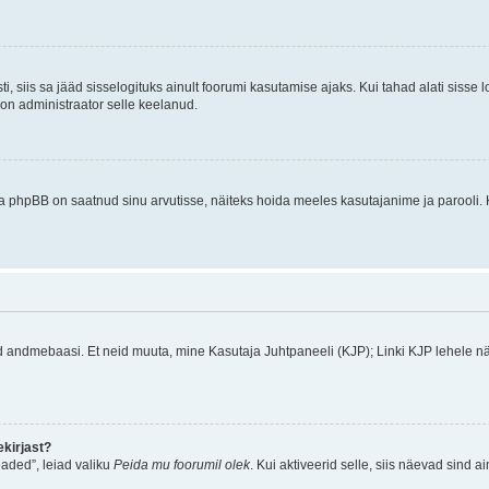
ti, siis sa jääd sisselogituks ainult foorumi kasutamise ajaks. Kui tahad alati sisse 
, on administraator selle keelanud.
a phpBB on saatnud sinu arvutisse, näiteks hoida meeles kasutajanime ja parooli. 
ud andmebaasi. Et neid muuta, mine Kasutaja Juhtpaneeli (KJP); Linki KJP lehele nä
kirjast?
aded”, leiad valiku
Peida mu foorumil olek
. Kui aktiveerid selle, siis näevad sind a