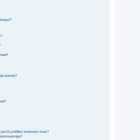
kirjast?
t?
?
eemad?
lida teemat?
tud?
ja/või juriidilise küsimuse osas?
inistraatoriga?