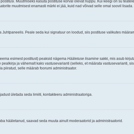
postitusi. Muutmiseks kasuta postituse kõrval olevat nuppu. Kui keegi on su teate
raatorite muutmisest enamasti märki ei jää, kuid nad võivad selle omal soovil lisada.
ma Juhtpaneelis. Peale seda kui signatuur on loodud, siis postituse valikutes määr
d teema esimest postitust) peaksid nägema
Hääletuse lisamine
sakki, mis asub kirjut
ealkirja ja vähemalt kaks vastusevarianti (selleks, et määrata vastusevarianti, s
la piiratud, selle määrab foorumi administraator.
adust ületada seda limiiti, kontakteeru administraatoriga.
juba hääletanud, saavad seda muuta ainult moderaatorid ja administraatorid.