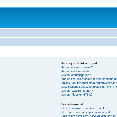
Kasutajate tiitlid ja grupid
Kes on administraatorid?
Kes on moderaatorid?
Mis on kasutajagrupid?
Kus on kasutajagrupid ja kuidas nendega lii
Kuidas kasutajagrupi moderaatoriks saada
Miks mõnede kasutajagruppide liikmete nime
Mis on “Vaikimisi grupp”?
Mis on “Meeskond” link?
Privaatsõnumid
Ma ei saa privaatsõnumeid saata!
Ma saan soovimatuid privaatsõnumeid!
Sain rämpsposti ja/või solvava kirja foorum