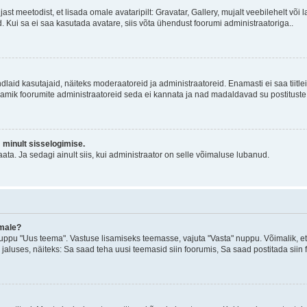
jast meetodist, et lisada omale avataripilt: Gravatar, Gallery, mujalt veebilehelt võ
d. Kui sa ei saa kasutada avatare, siis võta ühendust foorumi administraatoriga..
d kindlaid kasutajaid, näiteks moderaatoreid ja administraatoreid. Enamasti ei saa tii
. Enamik foorumite administraatoreid seda ei kannata ja nad madaldavad su postituste
m minult sisselogimise.
ata. Ja sedagi ainult siis, kui administraator on selle võimaluse lubanud.
emale?
ppu "Uus teema". Vastuse lisamiseks teemasse, vajuta "Vasta" nuppu. Võimalik, et s
 jaluses, näiteks: Sa saad teha uusi teemasid siin foorumis, Sa saad postitada siin