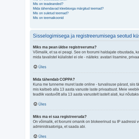
Mis on teadeanded?
Mida tähendavad kleebisega märgitud teemad?
Mis on suletud teemad?
Mis on teemaikoonid
Sisselogimisega ja registreerumisega seotud k
Miks ma pean üldse registreeruma?
Võimalik, et sa ei peagi. See on foorumi haldajate otsustada, k
mida tavalistel külalistel ei ole - näiteks: avatari lisamine, p
Üles
Mida tähendab COPPA?
Kuna me tunneme muret laste online - turvalisuse pärast, siis
mis kaitseb alla 13 aasta vanuste laste privaatsust. Meie veebi
teadlik vastuvõtt alla 13 aasta vanustelt lastelt alati, kui nõut
Üles
Miks ma ei saa registreeruda?
On võimalik, et foorumi omanik on blokeerinud su IP aadressi v
administraatoriga, et saada abi.
Üles