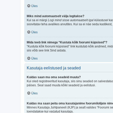
Üles
Miks mind automaatselt välja logitakse?
Kui sa ei märgi
Logi mind sisse automaatselt igal külastusel
kas
soovitatav teha avalikes arvutites. Kui sa ei näe seda kastikest
Üles
Mida teeb link nimega “Kustuta kõik foorumi küpsised”?
“Kustuta kõik foorumi küpsised” link kustutab kõik andmed, mid
siis võib see link Sind aidata.
Üles
Kasutaja eelistused ja seaded
Kuidas saan ma oma seadeid muuta?
Kui oled registreeritud kasutaja, siis sinu seaded on salvestat
päises. Seal saad muuta kõiki seadeid ja eelistusi.
Üles
Kuidas ma saan peita oma kasutajanime foorumilolijate nime
Minnes Kasutaja Juhtpaneeli (KJP) ja sealt valides “Foorumi se
loendatakse kui varjatud kasutaja.