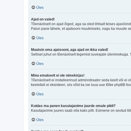
Üles
Ajad on valed!
Tõenäoliselt on ajad õiged, aga sa oled lihtsalt teises ajavöö
Palun pane tähele, et ajatsooni muutmiseks, nagu ka muude sead
Üles
Muutsin oma ajatsooni, aga ajad on ikka valed!
Sellisel juhul on tõenäoliselt tegemist suveajale üleminekuga. 
Üles
Minu emakeelt ei ole nimekirjas!
Tõenäoliselt ei installeerinud administraator seda keelt või ei 
keelefaili ei eksisteeri, siis võid ka ise luua uue tõlke phpBB 
Üles
Kuidas ma panen kasutajanime juurde omale pildi?
Kasutajanime juures saab olla kaks pilti. Esimene on seotud tii
Üles