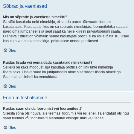
Sõbrad ja vaenlased
Mis on sõprade ja vaenlaste nimekiri?
Sa võid kasutada neid nimekirju, et saada parem ülevaade foorumi
kasutajatest. Kasutajate, kes on su sõprade nimekirjas, foorumiloleku staatust
näed oma juhtpaneelis ja seal saad ka neile kiiresti privaatsõnumi saata.
Olenevalt stiilist on võimalik nende kasutajate postitusi ka esile tõsta. Kui lisad
kasutaja vaenlaste nimekirja, peidetakse nende postitused.
Üles
Kuidas lisada või eemaldada kasutajaid nimekirjast?
Selleks on kaks moodust. Iga kasutaja profiilis on link ühte nimekirja
lisamiseks. Lisaks saad ka juhtpaneelis nime sisestades lisada nimekirja.
Saad samalt lehelt ka eemaldada.
Üles
Foorumitest otsimine
Kuidas saan otsida foorumist või foorumitest?
Sisesta sõna otsinguväljale teemas, foorumis või esilehel. Täiendatud otsingu
saad teemas või foorumis "Täiendatud otsingu" linki vajutades.
Üles