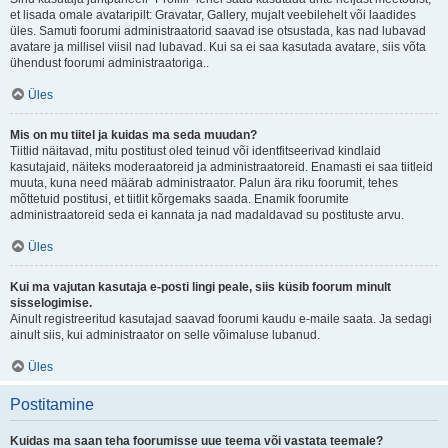
et lisada omale avataripilt: Gravatar, Gallery, mujalt veebilehelt või laadides
üles. Samuti foorumi administraatorid saavad ise otsustada, kas nad lubavad
avatare ja millisel viisil nad lubavad. Kui sa ei saa kasutada avatare, siis võta
ühendust foorumi administraatoriga..
Üles
Mis on mu tiitel ja kuidas ma seda muudan?
Tiitlid näitavad, mitu postitust oled teinud või identfitseerivad kindlaid
kasutajaid, näiteks moderaatoreid ja administraatoreid. Enamasti ei saa tiitleid
muuta, kuna need määrab administraator. Palun ära riku foorumit, tehes
mõttetuid postitusi, et tiitlit kõrgemaks saada. Enamik foorumite
administraatoreid seda ei kannata ja nad madaldavad su postituste arvu.
Üles
Kui ma vajutan kasutaja e-posti lingi peale, siis küsib foorum minult
sisselogimise.
Ainult registreeritud kasutajad saavad foorumi kaudu e-maile saata. Ja sedagi
ainult siis, kui administraator on selle võimaluse lubanud.
Üles
Postitamine
Kuidas ma saan teha foorumisse uue teema või vastata teemale?