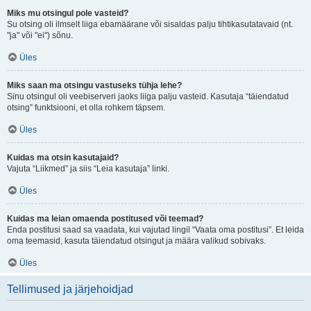
Miks mu otsingul pole vasteid?
Su otsing oli ilmselt liiga ebamäärane või sisaldas palju tihtikasutatavaid (nt.
"ja" või "ei") sõnu.
Üles
Miks saan ma otsingu vastuseks tühja lehe?
Sinu otsingul oli veebiserveri jaoks liiga palju vasteid. Kasutaja “täiendatud
otsing” funktsiooni, et olla rohkem täpsem.
Üles
Kuidas ma otsin kasutajaid?
Vajuta “Liikmed” ja siis “Leia kasutaja” linki.
Üles
Kuidas ma leian omaenda postitused või teemad?
Enda postitusi saad sa vaadata, kui vajutad lingil “Vaata oma postitusi”. Et leida
oma teemasid, kasuta täiendatud otsingut ja määra valikud sobivaks.
Üles
Tellimused ja järjehoidjad