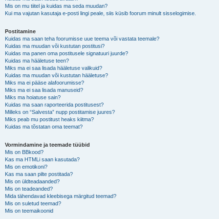
Mis on mu tiitel ja kuidas ma seda muudan?
Kui ma vajutan kasutaja e-posti lingi peale, siis küsib foorum minult sisselogimise.
Postitamine
Kuidas ma saan teha foorumisse uue teema või vastata teemale?
Kuidas ma muudan või kustutan postitusi?
Kuidas ma panen oma postitusele signatuuri juurde?
Kuidas ma hääletuse teen?
Miks ma ei saa lisada hääletuse valikuid?
Kuidas ma muudan või kustutan hääletuse?
Miks ma ei pääse alafoorumisse?
Miks ma ei saa lisada manuseid?
Miks ma hoiatuse sain?
Kuidas ma saan raporteerida postitusest?
Milleks on “Salvesta” nupp postitamise juures?
Miks peab mu postitust heaks kiitma?
Kuidas ma tõstatan oma teemat?
Vormindamine ja teemade tüübid
Mis on BBkood?
Kas ma HTMLi saan kasutada?
Mis on emotikoni?
Kas ma saan pilte postitada?
Mis on üldteadaanded?
Mis on teadeanded?
Mida tähendavad kleebisega märgitud teemad?
Mis on suletud teemad?
Mis on teemaikoonid