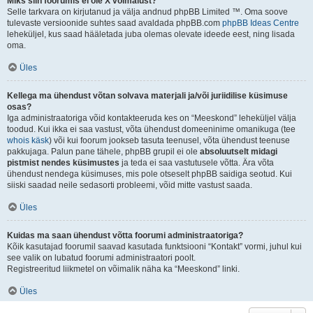
Miks siin foorumis ei ole X võimalust?
Selle tarkvara on kirjutanud ja välja andnud phpBB Limited ™. Oma soove
tulevaste versioonide suhtes saad avaldada phpBB.com
phpBB Ideas Centre
leheküljel, kus saad hääletada juba olemas olevate ideede eest, ning lisada
oma.
Üles
Kellega ma ühendust võtan solvava materjali ja/või juriidilise küsimuse
osas?
Iga administraatoriga võid kontakteeruda kes on “Meeskond” leheküljel välja
toodud. Kui ikka ei saa vastust, võta ühendust domeeninime omanikuga (tee
whois käsk
) või kui foorum jookseb tasuta teenusel, võta ühendust teenuse
pakkujaga. Palun pane tähele, phpBB grupil ei ole
absoluutselt midagi
pistmist nendes küsimustes
ja teda ei saa vastutusele võtta. Ära võta
ühendust nendega küsimuses, mis pole otseselt phpBB saidiga seotud. Kui
siiski saadad neile sedasorti probleemi, võid mitte vastust saada.
Üles
Kuidas ma saan ühendust võtta foorumi administraatoriga?
Kõik kasutajad foorumil saavad kasutada funktsiooni “Kontakt” vormi, juhul kui
see valik on lubatud foorumi administraatori poolt.
Registreeritud liikmetel on võimalik näha ka “Meeskond” linki.
Üles