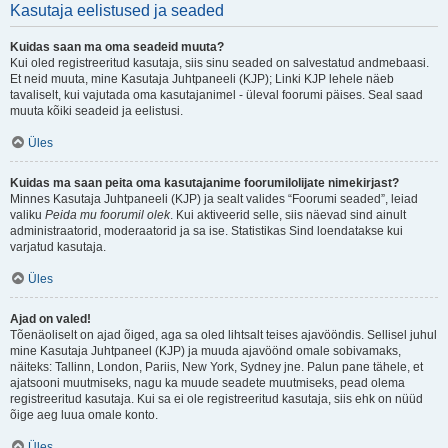
Kasutaja eelistused ja seaded
Kuidas saan ma oma seadeid muuta?
Kui oled registreeritud kasutaja, siis sinu seaded on salvestatud andmebaasi.
Et neid muuta, mine Kasutaja Juhtpaneeli (KJP); Linki KJP lehele näeb
tavaliselt, kui vajutada oma kasutajanimel - üleval foorumi päises. Seal saad
muuta kõiki seadeid ja eelistusi.
Üles
Kuidas ma saan peita oma kasutajanime foorumilolijate nimekirjast?
Minnes Kasutaja Juhtpaneeli (KJP) ja sealt valides “Foorumi seaded”, leiad
valiku
Peida mu foorumil olek
. Kui aktiveerid selle, siis näevad sind ainult
administraatorid, moderaatorid ja sa ise. Statistikas Sind loendatakse kui
varjatud kasutaja.
Üles
Ajad on valed!
Tõenäoliselt on ajad õiged, aga sa oled lihtsalt teises ajavööndis. Sellisel juhul
mine Kasutaja Juhtpaneel (KJP) ja muuda ajavöönd omale sobivamaks,
näiteks: Tallinn, London, Pariis, New York, Sydney jne. Palun pane tähele, et
ajatsooni muutmiseks, nagu ka muude seadete muutmiseks, pead olema
registreeritud kasutaja. Kui sa ei ole registreeritud kasutaja, siis ehk on nüüd
õige aeg luua omale konto.
Üles