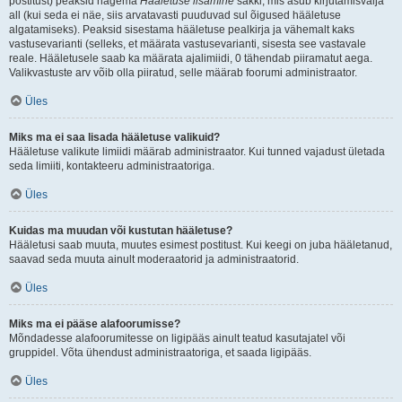
postitust) peaksid nägema
Hääletuse lisamine
sakki, mis asub kirjutamisvälja
all (kui seda ei näe, siis arvatavasti puuduvad sul õigused hääletuse
algatamiseks). Peaksid sisestama hääletuse pealkirja ja vähemalt kaks
vastusevarianti (selleks, et määrata vastusevarianti, sisesta see vastavale
reale. Hääletusele saab ka määrata ajalimiidi, 0 tähendab piiramatut aega.
Valikvastuste arv võib olla piiratud, selle määrab foorumi administraator.
Üles
Miks ma ei saa lisada hääletuse valikuid?
Hääletuse valikute limiidi määrab administraator. Kui tunned vajadust ületada
seda limiiti, kontakteeru administraatoriga.
Üles
Kuidas ma muudan või kustutan hääletuse?
Hääletusi saab muuta, muutes esimest postitust. Kui keegi on juba hääletanud,
saavad seda muuta ainult moderaatorid ja administraatorid.
Üles
Miks ma ei pääse alafoorumisse?
Mõndadesse alafoorumitesse on ligipääs ainult teatud kasutajatel või
gruppidel. Võta ühendust administraatoriga, et saada ligipääs.
Üles