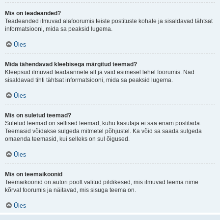
Mis on teadeanded?
Teadeanded ilmuvad alafoorumis teiste postituste kohale ja sisaldavad tähtsat
informatsiooni, mida sa peaksid lugema.
Üles
Mida tähendavad kleebisega märgitud teemad?
Kleepsud ilmuvad teadaannete all ja vaid esimesel lehel foorumis. Nad
sisaldavad tihti tähtsat informatsiooni, mida sa peaksid lugema.
Üles
Mis on suletud teemad?
Suletud teemad on sellised teemad, kuhu kasutaja ei saa enam postitada.
Teemasid võidakse sulgeda mitmetel põhjustel. Ka võid sa saada sulgeda
omaenda teemasid, kui selleks on sul õigused.
Üles
Mis on teemaikoonid
Teemaikoonid on autori poolt valitud pildikesed, mis ilmuvad teema nime
kõrval foorumis ja näitavad, mis sisuga teema on.
Üles