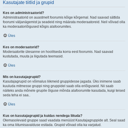
Kasutajate tiitlid ja grupid
Kes on administraatorid?
Administraatorid on auastmelt foorumis kõige kõrgemal. Nad saavad sättida
foorumi väljanägemist ja seadeid ning määrata moderaatoreid. Neil võivad olla
ka moderaatoriõigused kõigis alafoorumites.
Üles
Kes on moderaatorid?
Moderaatorite ülesanne on hoolitseda korra eest foorumis. Nad saavad
kustutada, muuta ja liigutada teemasid.
Üles
Mis on kasutajagrupid?
Kasutajagrupid on võimalus liikmeid gruppidesse jagada. Üks inimene saab
kuuluda mitmesse gruppi ning gruppidel saab olla eriõiguseid. Nii saab
näiteks anda mõnele grupile õiguse mõnda alafoorumite kasutada, kuigi teised
seda teha ei saa..
Üles
Kus on kasutajagrupid ja kuidas nendega liituda?
Olemasolevaid gruppe saad vaadata menüüst Kasutajagruppide alt. Seal saad
ka oma liitumisavalduse esitada. Grupid võivad olla ka varjatud.