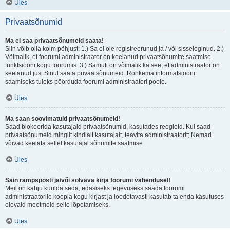
Üles
Privaatsõnumid
Ma ei saa privaatsõnumeid saata!
Siin võib olla kolm põhjust; 1.) Sa ei ole registreerunud ja / või sisseloginud. 2.)
Võimalik, et foorumi administraator on keelanud privaatsõnumite saatmise
funktsiooni kogu foorumis. 3.) Samuti on võimalik ka see, et administraator on
keelanud just Sinul saata privaatsõnumeid. Rohkema informatsiooni
saamiseks tuleks pöörduda foorumi administraatori poole.
Üles
Ma saan soovimatuid privaatsõnumeid!
Saad blokeerida kasutajaid privaatsõnumid, kasutades reegleid. Kui saad
privaatsõnumeid mingilt kindlalt kasutajalt, teavita administraatorit; Nemad
võivad keelata sellel kasutajal sõnumite saatmise.
Üles
Sain rämpsposti ja/või solvava kirja foorumi vahendusel!
Meil on kahju kuulda seda, edasiseks tegevuseks saada foorumi
administraatorile koopia kogu kirjast ja loodetavasti kasutab ta enda käsutuses
olevaid meetmeid selle lõpetamiseks.
Üles