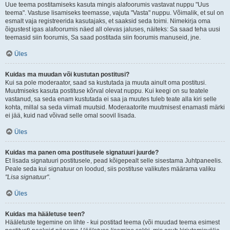
Uue teema postitamiseks kasuta mingis alafoorumis vastavat nuppu "Uus
teema". Vastuse lisamiseks teemasse, vajuta "Vasta" nuppu. Võimalik, et sul on
esmalt vaja registreerida kasutajaks, et saaksid seda toimi. Nimekirja oma
õigustest igas alafoorumis näed all olevas jaluses, näiteks: Sa saad teha uusi
teemasid siin foorumis, Sa saad postitada siin foorumis manuseid, jne.
Üles
Kuidas ma muudan või kustutan postitusi?
Kui sa pole moderaator, saad sa kustutada ja muuta ainult oma postitusi.
Muutmiseks kasuta postituse kõrval olevat nuppu. Kui keegi on su teatele
vastanud, sa seda enam kustutada ei saa ja muutes tuleb teate alla kiri selle
kohta, millal sa seda viimati muutsid. Moderaatorite muutmisest enamasti märki
ei jää, kuid nad võivad selle omal soovil lisada.
Üles
Kuidas ma panen oma postitusele signatuuri juurde?
Et lisada signatuuri postitusele, pead kõigepealt selle sisestama Juhtpaneelis.
Peale seda kui signatuur on loodud, siis postituse valikutes määrama valiku
"Lisa signatuur"
.
Üles
Kuidas ma hääletuse teen?
Hääletuste tegemine on lihte - kui postitad teema (või muudad teema esimest