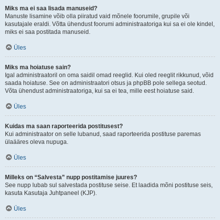
Miks ma ei saa lisada manuseid?
Manuste lisamine võib olla piiratud vaid mõnele foorumile, grupile või
kasutajale eraldi. Võtta ühendust foorumi administraatoriga kui sa ei ole kindel,
miks ei saa postitada manuseid.
Üles
Miks ma hoiatuse sain?
Igal administraatoril on oma saidil omad reeglid. Kui oled reeglit rikkunud, võid
saada hoiatuse. See on administraatori otsus ja phpBB pole sellega seotud.
Võta ühendust administraatoriga, kui sa ei tea, mille eest hoiatuse said.
Üles
Kuidas ma saan raporteerida postitusest?
Kui administraator on selle lubanud, saad raporteerida postituse paremas
ülaääres oleva nupuga.
Üles
Milleks on “Salvesta” nupp postitamise juures?
See nupp lubab sul salvestada postituse seise. Et laadida mõni postituse seis,
kasuta Kasutaja Juhtpaneel (KJP).
Üles