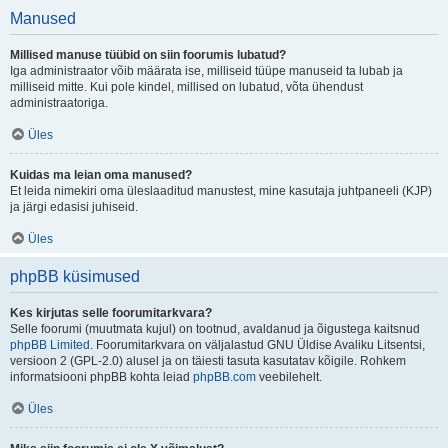
Manused
Millised manuse tüübid on siin foorumis lubatud?
Iga administraator võib määrata ise, milliseid tüüpe manuseid ta lubab ja
milliseid mitte. Kui pole kindel, millised on lubatud, võta ühendust
administraatoriga.
Üles
Kuidas ma leian oma manused?
Et leida nimekiri oma üleslaaditud manustest, mine kasutaja juhtpaneeli (KJP)
ja järgi edasisi juhiseid.
Üles
phpBB küsimused
Kes kirjutas selle foorumitarkvara?
Selle foorumi (muutmata kujul) on tootnud, avaldanud ja õigustega kaitsnud
phpBB Limited
. Foorumitarkvara on väljalastud GNU Üldise Avaliku Litsentsi,
versioon 2 (GPL-2.0) alusel ja on täiesti tasuta kasutatav kõigile. Rohkem
informatsiooni phpBB kohta leiad
phpBB.com
veebilehelt.
Üles