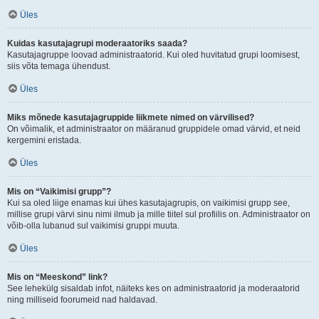
Üles
Kuidas kasutajagrupi moderaatoriks saada?
Kasutajagruppe loovad administraatorid. Kui oled huvitatud grupi loomisest,
siis võta temaga ühendust.
Üles
Miks mõnede kasutajagruppide liikmete nimed on värvilised?
On võimalik, et administraator on määranud gruppidele omad värvid, et neid
kergemini eristada.
Üles
Mis on “Vaikimisi grupp”?
Kui sa oled liige enamas kui ühes kasutajagrupis, on vaikimisi grupp see,
millise grupi värvi sinu nimi ilmub ja mille tiitel sul profiilis on. Administraator on
võib-olla lubanud sul vaikimisi gruppi muuta.
Üles
Mis on “Meeskond” link?
See lehekülg sisaldab infot, näiteks kes on administraatorid ja moderaatorid
ning milliseid foorumeid nad haldavad.