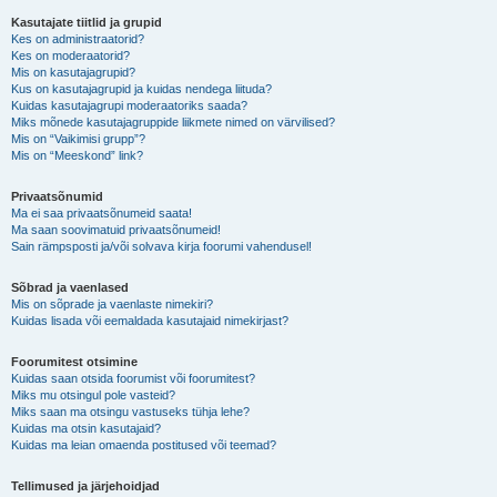
Kasutajate tiitlid ja grupid
Kes on administraatorid?
Kes on moderaatorid?
Mis on kasutajagrupid?
Kus on kasutajagrupid ja kuidas nendega liituda?
Kuidas kasutajagrupi moderaatoriks saada?
Miks mõnede kasutajagruppide liikmete nimed on värvilised?
Mis on “Vaikimisi grupp”?
Mis on “Meeskond” link?
Privaatsõnumid
Ma ei saa privaatsõnumeid saata!
Ma saan soovimatuid privaatsõnumeid!
Sain rämpsposti ja/või solvava kirja foorumi vahendusel!
Sõbrad ja vaenlased
Mis on sõprade ja vaenlaste nimekiri?
Kuidas lisada või eemaldada kasutajaid nimekirjast?
Foorumitest otsimine
Kuidas saan otsida foorumist või foorumitest?
Miks mu otsingul pole vasteid?
Miks saan ma otsingu vastuseks tühja lehe?
Kuidas ma otsin kasutajaid?
Kuidas ma leian omaenda postitused või teemad?
Tellimused ja järjehoidjad