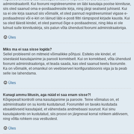
administraatorilt. Kui foorumi registreerumine on läbi kasutaja poolse kinnituse,
siis oled saanud oma e-postiaadressile kirja, ning järgi sealseid juhiseid. Kui
sa ei ole kirja saanud siis võimalik, et oled pannud registreerumisel vigase e-
postiaadressi või e-kiri on läinud läbi e-posti filtri rämpspost kirjade kausta. Kui
sa oled täiesti kindel, et oled pannud õige e-postiaadressi, ning ikka ei ole
tulnud sulle kinnituskirja, siis palun võta ühendust foorumi administraatoriga.
Üles
Miks ma ei saa sisse logida?
Sellel probleemil on mitmeid võimalikke põhjusi. Esiteks ole kindel, et
sisestasid kasutajanime ja parooli korrektselt. Kui on korrektsed, võta ühendust
foorumi administraatoriga, et teada saada, kas oled saanud keelu foorumile.
Ka on võimalik, et omanikul on veebiserveri konfiguratsioonis viga ja ta peab
selle ise lahendama.
Üles
Kunagi ammu liitusin, aga nüüd ei saa enam sisse?!
Kõigepealt kontrolli oma kasutajanime ja paroole. Teine võimalus on, et
administraator on su konto kustutanud. Foorumitel on tavaks kustutada
ebaaktiivseid kasutajaid, et vähendada andmebaasi suurust. Kui sinu
kasutajakonto on kustutatud, siis proovi on järgneval korral rohkem aktiivsem,
ning võtta rohkem osa vestlustest.
Üles