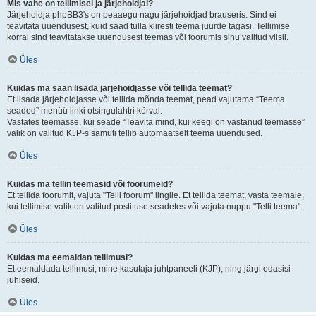
Mis vahe on tellimisel ja järjehoidjal?
Järjehoidja phpBB3's on peaaegu nagu järjehoidjad brauseris. Sind ei
teavitata uuendusest, kuid saad tulla kiiresti teema juurde tagasi. Tellimise
korral sind teavitatakse uuendusest teemas või foorumis sinu valitud viisil.
Üles
Kuidas ma saan lisada järjehoidjasse või tellida teemat?
Et lisada järjehoidjasse või tellida mõnda teemat, pead vajutama “Teema
seaded” menüü linki otsingulahtri kõrval.
Vastates teemasse, kui seade “Teavita mind, kui keegi on vastanud teemasse”
valik on valitud KJP-s samuti tellib automaatselt teema uuendused.
Üles
Kuidas ma tellin teemasid või foorumeid?
Et tellida foorumit, vajuta "Telli foorum" lingile. Et tellida teemat, vasta teemale,
kui tellimise valik on valitud postituse seadetes või vajuta nuppu "Telli teema".
Üles
Kuidas ma eemaldan tellimusi?
Et eemaldada tellimusi, mine kasutaja juhtpaneeli (KJP), ning järgi edasisi
juhiseid.
Üles