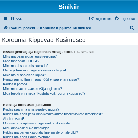
Sinikiir
KKK
Registreeru
Logi sisse
O
Foorumi pealeht
Korduma Kippuvad Küsimused
t
Korduma Kippuvad Küsimused
s
i
Sisselogimisega ja registreerumisega seotud küsimused
Miks ma pean üldse registreeruma?
Mida tähendab COPPA?
Miks ma ei saa registreeruda?
Ma registreerusin, aga ei saa sisse logida!
Miks ma ei saa sisse logida?
Kunagi ammu liitusin, aga nüüd ei saa enam sisse?!
Kaotasin parooli!
Miks mind automaatselt välja logitakse?
Mida teeb link nimega “Kustuta kõik foorumi küpsised”?
Kasutaja eelistused ja seaded
Kuidas saan ma oma seadeid muuta?
Kuidas ma saan peita oma kasutajanime foorumilolijate nimekirjast?
Ajad on valed!
Muutsin oma ajatsooni, aga ajad on ikka valed!
Minu emakeelt ei ole nimekirjas!
Kuidas ma panen kasutajanime juurde omale pildi?
Kuidas ma saan lisada avatari?