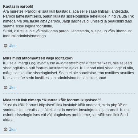
Kaotasin parooli!
Ära muretse! Parooli ei saa küll taastada, aga selle saab lihtsasi lähtestada.
Parooli lähtestamiseks, palun külasta sisselogimise lehekülge, ning vajuta linki
nimega
Ma unustasin oma parooli
. Jälgi järgnevaid juhiseid ja peaksidki taas
saama sisse logida foorumile.
Siiski, kui teil ei ole võimalik oma parooli lähtestada, siis palun võta ühendust
foorumi administraatoriga.
Üles
Miks mind automaatselt välja logitakse?
Kui sa ei märgi
Logi mind sisse automaatselt igal külastusel
kasti, siis sa jääd
sisselogituks ainult foorumi kasutamise ajaks. Kui tahad alati sisse logitud olla,
märgi see kastike sisselogimisel. Seda ei ole soovitatav teha avalikes arvutites.
Kui sa ei näe seda kastikest, on administraator selle keelanud.
Üles
Mida teeb link nimega “Kustuta kõik foorumi küpsised”?
“Kustuta kõik foorumi küpsised” link kustutab kõik andmed, mida phpBB on
saatnud sinu arvutisse, näiteks hoida meeles kasutajanime ja parooli. Kui sul
esineb sisselogimises või väljalogimises probleeme, siis võib see link Sind
aidata.
Üles