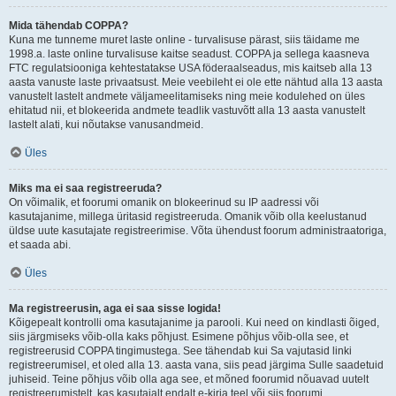
Mida tähendab COPPA?
Kuna me tunneme muret laste online - turvalisuse pärast, siis täidame me
1998.a. laste online turvalisuse kaitse seadust. COPPA ja sellega kaasneva
FTC regulatsiooniga kehtestatakse USA föderaalseadus, mis kaitseb alla 13
aasta vanuste laste privaatsust. Meie veebileht ei ole ette nähtud alla 13 aasta
vanustelt lastelt andmete väljameelitamiseks ning meie kodulehed on üles
ehitatud nii, et blokeerida andmete teadlik vastuvõtt alla 13 aasta vanustelt
lastelt alati, kui nõutakse vanusandmeid.
Üles
Miks ma ei saa registreeruda?
On võimalik, et foorumi omanik on blokeerinud su IP aadressi või
kasutajanime, millega üritasid registreeruda. Omanik võib olla keelustanud
üldse uute kasutajate registreerimise. Võta ühendust foorum administraatoriga,
et saada abi.
Üles
Ma registreerusin, aga ei saa sisse logida!
Kõigepealt kontrolli oma kasutajanime ja parooli. Kui need on kindlasti õiged,
siis järgmiseks võib-olla kaks põhjust. Esimene põhjus võib-olla see, et
registreerusid COPPA tingimustega. See tähendab kui Sa vajutasid linki
registreerumisel, et oled alla 13. aasta vana, siis pead järgima Sulle saadetuid
juhiseid. Teine põhjus võib olla aga see, et mõned foorumid nõuavad uutelt
registreerumistelt, kas kasutajalt endalt e-kirja teel või siis foorumi