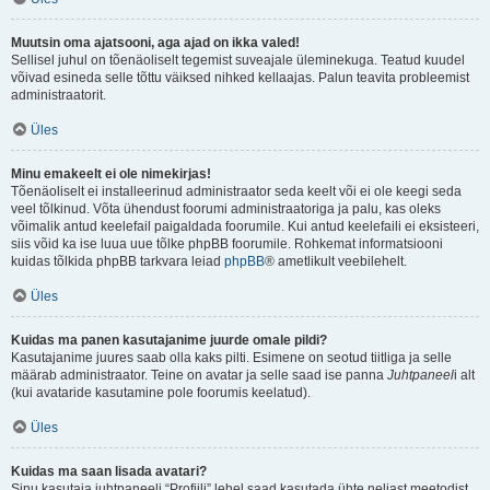
Muutsin oma ajatsooni, aga ajad on ikka valed!
Sellisel juhul on tõenäoliselt tegemist suveajale üleminekuga. Teatud kuudel
võivad esineda selle tõttu väiksed nihked kellaajas. Palun teavita probleemist
administraatorit.
Üles
Minu emakeelt ei ole nimekirjas!
Tõenäoliselt ei installeerinud administraator seda keelt või ei ole keegi seda
veel tõlkinud. Võta ühendust foorumi administraatoriga ja palu, kas oleks
võimalik antud keelefail paigaldada foorumile. Kui antud keelefaili ei eksisteeri,
siis võid ka ise luua uue tõlke phpBB foorumile. Rohkemat informatsiooni
kuidas tõlkida phpBB tarkvara leiad
phpBB
® ametlikult veebilehelt.
Üles
Kuidas ma panen kasutajanime juurde omale pildi?
Kasutajanime juures saab olla kaks pilti. Esimene on seotud tiitliga ja selle
määrab administraator. Teine on avatar ja selle saad ise panna
Juhtpaneel
i alt
(kui avataride kasutamine pole foorumis keelatud).
Üles
Kuidas ma saan lisada avatari?
Sinu kasutaja juhtpaneeli “Profiili” lehel saad kasutada ühte neljast meetodist,