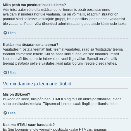
Miks peab mu postitust heaks kiitma?
Administraator võib olla määranud, et foorumis peab postituse enne
avaldamist moderaator üle vaatama. Ka on võimalik, et administraator on
pannud sind sellesse kasutajate gruppi, kelle postitusi peab enne avaldamist
üle vaatama. Palun võta ühendust administraatoriga edasiste küsimuste jaoks.
Üles
Kuidas ma tõstatan oma teemat?
Vajutades “Tõstata teemat” linki teemat vaadates, saad sa "tõstatada" teema
foorumi esimesele lehele. Kui sa seda linki ei näe, on see moodus ilmselt
keelatud või tõstatamiste intervall on veel liiga väike. Samuti on võimalik
teemat tõstatada sellele vastates, kuid jälgi foorumi reegleid seda tehes.
Üles
Vormindamine ja teemade tüübid
Mis on BBkood?
BBkood on kood, mis põhineb HTMLil ning mis on abiks postitamisel. Seda
saab postitustes keelata. Täpsemad juhised saab lingilt postitamise lehel.
Üles
Kas ma HTMLi saan kasutada?
Ei. Siin foorumis ei ole võimalik postitada käske HTML'is. Enamus