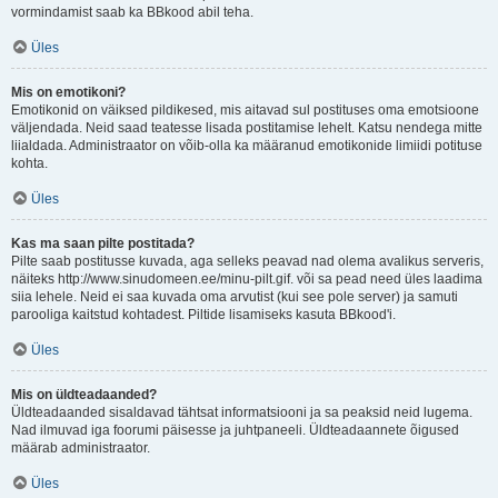
vormindamist saab ka BBkood abil teha.
Üles
Mis on emotikoni?
Emotikonid on väiksed pildikesed, mis aitavad sul postituses oma emotsioone
väljendada. Neid saad teatesse lisada postitamise lehelt. Katsu nendega mitte
liialdada. Administraator on võib-olla ka määranud emotikonide limiidi potituse
kohta.
Üles
Kas ma saan pilte postitada?
Pilte saab postitusse kuvada, aga selleks peavad nad olema avalikus serveris,
näiteks http://www.sinudomeen.ee/minu-pilt.gif. või sa pead need üles laadima
siia lehele. Neid ei saa kuvada oma arvutist (kui see pole server) ja samuti
parooliga kaitstud kohtadest. Piltide lisamiseks kasuta BBkood'i.
Üles
Mis on üldteadaanded?
Üldteadaanded sisaldavad tähtsat informatsiooni ja sa peaksid neid lugema.
Nad ilmuvad iga foorumi päisesse ja juhtpaneeli. Üldteadaannete õigused
määrab administraator.
Üles