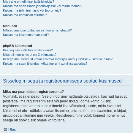
Mis vahe on tellimisel ja järjehoidjal?
Kuidas ma saan lisada järjehoidjasse või tellida teemat?
Kuidas ma tellin teemasid või foorumeid?
Kuidas ma eemaldan tellimusi?
Manused
Millised manuse tüübid on siin foorumis lubatud?
Kuidas ma leian oma manused?
phpBB küsimused
Kes kirjutas selle foorumitarkvara?
Miks siin foorumis ei ole X võimalust?
Kellega ma ühendust võtan solvava materjali ja/või juriidilise küsimuse osas?
Kuidas ma saan ühendust võtta foorumi administraatoriga?
Sisselogimisega ja registreerumisega seotud küsimused
Miks ma pean üldse registreeruma?
Võimalik, et sa ei peagi. See on foorumi haldajate otsustada, kas nad lasevad
postitada ilma registreerimiseta või pead ikkagi looma konto. Siiski;
registreerumine annab sulle mitmeid lisa võimalusi juurde, mida tavalistel
külalistel ei ole - näiteks: avatari lisamine, privaatsõnumite saatmine, e-kirjad,
gruppidega liitumine jpm veelgi. Registreerumine võtab kõigest mõne minuti,
seega on soovituslik omale konto teha.
Üles