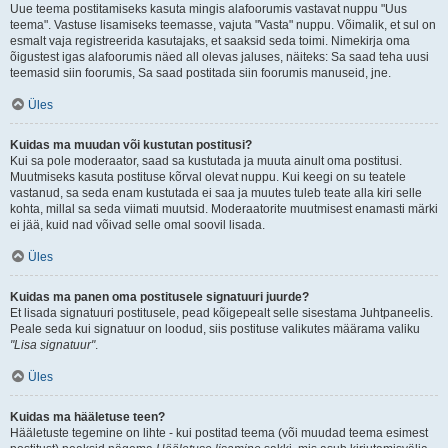
Uue teema postitamiseks kasuta mingis alafoorumis vastavat nuppu "Uus
teema". Vastuse lisamiseks teemasse, vajuta "Vasta" nuppu. Võimalik, et sul on
esmalt vaja registreerida kasutajaks, et saaksid seda toimi. Nimekirja oma
õigustest igas alafoorumis näed all olevas jaluses, näiteks: Sa saad teha uusi
teemasid siin foorumis, Sa saad postitada siin foorumis manuseid, jne.
Üles
Kuidas ma muudan või kustutan postitusi?
Kui sa pole moderaator, saad sa kustutada ja muuta ainult oma postitusi.
Muutmiseks kasuta postituse kõrval olevat nuppu. Kui keegi on su teatele
vastanud, sa seda enam kustutada ei saa ja muutes tuleb teate alla kiri selle
kohta, millal sa seda viimati muutsid. Moderaatorite muutmisest enamasti märki
ei jää, kuid nad võivad selle omal soovil lisada.
Üles
Kuidas ma panen oma postitusele signatuuri juurde?
Et lisada signatuuri postitusele, pead kõigepealt selle sisestama Juhtpaneelis.
Peale seda kui signatuur on loodud, siis postituse valikutes määrama valiku
"Lisa signatuur"
.
Üles
Kuidas ma hääletuse teen?
Hääletuste tegemine on lihte - kui postitad teema (või muudad teema esimest