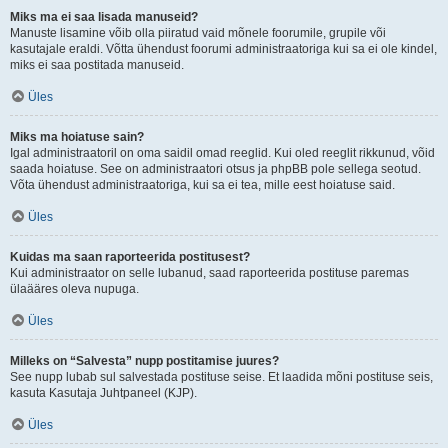
Miks ma ei saa lisada manuseid?
Manuste lisamine võib olla piiratud vaid mõnele foorumile, grupile või
kasutajale eraldi. Võtta ühendust foorumi administraatoriga kui sa ei ole kindel,
miks ei saa postitada manuseid.
Üles
Miks ma hoiatuse sain?
Igal administraatoril on oma saidil omad reeglid. Kui oled reeglit rikkunud, võid
saada hoiatuse. See on administraatori otsus ja phpBB pole sellega seotud.
Võta ühendust administraatoriga, kui sa ei tea, mille eest hoiatuse said.
Üles
Kuidas ma saan raporteerida postitusest?
Kui administraator on selle lubanud, saad raporteerida postituse paremas
ülaääres oleva nupuga.
Üles
Milleks on “Salvesta” nupp postitamise juures?
See nupp lubab sul salvestada postituse seise. Et laadida mõni postituse seis,
kasuta Kasutaja Juhtpaneel (KJP).
Üles