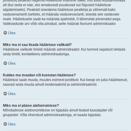
postitust) peaksid nägema
Hääletuse lisamine
sakki, mis asub kirjutamisvälja
all (kui seda ei näe, siis arvatavasti puuduvad sul õigused hääletuse
algatamiseks). Peaksid sisestama hääletuse pealkirja ja vähemalt kaks
vastusevarianti (selleks, et määrata vastusevarianti, sisesta see vastavale
reale. Hääletusele saab ka määrata ajalimiidi, 0 tähendab piiramatut aega.
Valikvastuste arv võib olla piiratud, selle määrab foorumi administraator.
Üles
Miks ma ei saa lisada hääletuse valikuid?
Hääletuse valikute limiidi määrab administraator. Kui tunned vajadust ületada
seda limiiti, kontakteeru administraatoriga.
Üles
Kuidas ma muudan või kustutan hääletuse?
Hääletusi saab muuta, muutes esimest postitust. Kui keegi on juba hääletanud,
saavad seda muuta ainult moderaatorid ja administraatorid.
Üles
Miks ma ei pääse alafoorumisse?
Mõndadesse alafoorumitesse on ligipääs ainult teatud kasutajatel või
gruppidel. Võta ühendust administraatoriga, et saada ligipääs.
Üles