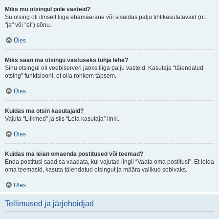
Miks mu otsingul pole vasteid?
Su otsing oli ilmselt liiga ebamäärane või sisaldas palju tihtikasutatavaid (nt.
"ja" või "ei") sõnu.
Üles
Miks saan ma otsingu vastuseks tühja lehe?
Sinu otsingul oli veebiserveri jaoks liiga palju vasteid. Kasutaja “täiendatud
otsing” funktsiooni, et olla rohkem täpsem.
Üles
Kuidas ma otsin kasutajaid?
Vajuta “Liikmed” ja siis “Leia kasutaja” linki.
Üles
Kuidas ma leian omaenda postitused või teemad?
Enda postitusi saad sa vaadata, kui vajutad lingil “Vaata oma postitusi”. Et leida
oma teemasid, kasuta täiendatud otsingut ja määra valikud sobivaks.
Üles
Tellimused ja järjehoidjad