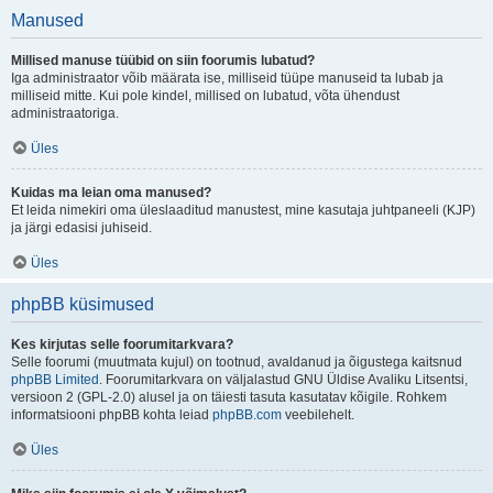
Manused
Millised manuse tüübid on siin foorumis lubatud?
Iga administraator võib määrata ise, milliseid tüüpe manuseid ta lubab ja
milliseid mitte. Kui pole kindel, millised on lubatud, võta ühendust
administraatoriga.
Üles
Kuidas ma leian oma manused?
Et leida nimekiri oma üleslaaditud manustest, mine kasutaja juhtpaneeli (KJP)
ja järgi edasisi juhiseid.
Üles
phpBB küsimused
Kes kirjutas selle foorumitarkvara?
Selle foorumi (muutmata kujul) on tootnud, avaldanud ja õigustega kaitsnud
phpBB Limited
. Foorumitarkvara on väljalastud GNU Üldise Avaliku Litsentsi,
versioon 2 (GPL-2.0) alusel ja on täiesti tasuta kasutatav kõigile. Rohkem
informatsiooni phpBB kohta leiad
phpBB.com
veebilehelt.
Üles