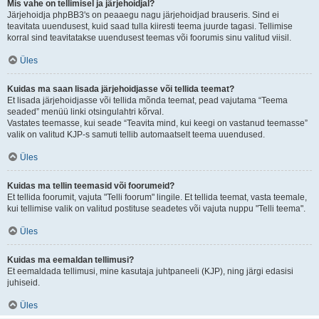
Mis vahe on tellimisel ja järjehoidjal?
Järjehoidja phpBB3's on peaaegu nagu järjehoidjad brauseris. Sind ei
teavitata uuendusest, kuid saad tulla kiiresti teema juurde tagasi. Tellimise
korral sind teavitatakse uuendusest teemas või foorumis sinu valitud viisil.
Üles
Kuidas ma saan lisada järjehoidjasse või tellida teemat?
Et lisada järjehoidjasse või tellida mõnda teemat, pead vajutama “Teema
seaded” menüü linki otsingulahtri kõrval.
Vastates teemasse, kui seade “Teavita mind, kui keegi on vastanud teemasse”
valik on valitud KJP-s samuti tellib automaatselt teema uuendused.
Üles
Kuidas ma tellin teemasid või foorumeid?
Et tellida foorumit, vajuta "Telli foorum" lingile. Et tellida teemat, vasta teemale,
kui tellimise valik on valitud postituse seadetes või vajuta nuppu "Telli teema".
Üles
Kuidas ma eemaldan tellimusi?
Et eemaldada tellimusi, mine kasutaja juhtpaneeli (KJP), ning järgi edasisi
juhiseid.
Üles