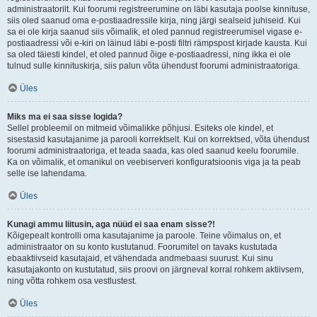
administraatorilt. Kui foorumi registreerumine on läbi kasutaja poolse kinnituse,
siis oled saanud oma e-postiaadressile kirja, ning järgi sealseid juhiseid. Kui
sa ei ole kirja saanud siis võimalik, et oled pannud registreerumisel vigase e-
postiaadressi või e-kiri on läinud läbi e-posti filtri rämpspost kirjade kausta. Kui
sa oled täiesti kindel, et oled pannud õige e-postiaadressi, ning ikka ei ole
tulnud sulle kinnituskirja, siis palun võta ühendust foorumi administraatoriga.
Üles
Miks ma ei saa sisse logida?
Sellel probleemil on mitmeid võimalikke põhjusi. Esiteks ole kindel, et
sisestasid kasutajanime ja parooli korrektselt. Kui on korrektsed, võta ühendust
foorumi administraatoriga, et teada saada, kas oled saanud keelu foorumile.
Ka on võimalik, et omanikul on veebiserveri konfiguratsioonis viga ja ta peab
selle ise lahendama.
Üles
Kunagi ammu liitusin, aga nüüd ei saa enam sisse?!
Kõigepealt kontrolli oma kasutajanime ja paroole. Teine võimalus on, et
administraator on su konto kustutanud. Foorumitel on tavaks kustutada
ebaaktiivseid kasutajaid, et vähendada andmebaasi suurust. Kui sinu
kasutajakonto on kustutatud, siis proovi on järgneval korral rohkem aktiivsem,
ning võtta rohkem osa vestlustest.
Üles