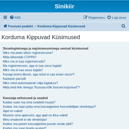
Sinikiir
KKK
Registreeru
Logi sisse
O
Foorumi pealeht
Korduma Kippuvad Küsimused
t
Korduma Kippuvad Küsimused
s
i
Sisselogimisega ja registreerumisega seotud küsimused
Miks ma pean üldse registreeruma?
Mida tähendab COPPA?
Miks ma ei saa registreeruda?
Ma registreerusin, aga ei saa sisse logida!
Miks ma ei saa sisse logida?
Kunagi ammu liitusin, aga nüüd ei saa enam sisse?!
Kaotasin parooli!
Miks mind automaatselt välja logitakse?
Mida teeb link nimega “Kustuta kõik foorumi küpsised”?
Kasutaja eelistused ja seaded
Kuidas saan ma oma seadeid muuta?
Kuidas ma saan peita oma kasutajanime foorumilolijate nimekirjast?
Ajad on valed!
Muutsin oma ajatsooni, aga ajad on ikka valed!
Minu emakeelt ei ole nimekirjas!
Kuidas ma panen kasutajanime juurde omale pildi?
Kuidas ma saan lisada avatari?