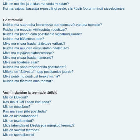
Mis on mu tiitel ja kuidas ma seda muudan?
Kui ma vajutan kasutaja e-posti lingi peale, siis küsib foorum minult sisselogimise.
Postitamine
Kuidas ma saan teha foorumisse uue teema või vastata teemale?
Kuidas ma muudan või kustutan postitusi?
Kuidas ma panen oma postitusele signatuuri juurde?
Kuidas ma hääletuse teen?
Miks ma ei saa lisada hääletuse valikuid?
Kuidas ma muudan või kustutan hääletuse?
Miks ma ei pääse alafoorumisse?
Miks ma ei saa lisada manuseid?
Miks ma hoiatuse sain?
Kuidas ma saan raporteerida postitusest?
Milleks on “Salvesta” nupp postitamise juures?
Miks peab mu postitust heaks kiitma?
Kuidas ma tõstatan oma teemat?
Vormindamine ja teemade tüübid
Mis on BBkood?
Kas ma HTMLi saan kasutada?
Mis on emotikoni?
Kas ma saan pilte postitada?
Mis on üldteadaanded?
Mis on teadeanded?
Mida tähendavad kleebisega märgitud teemad?
Mis on suletud teemad?
Mis on teemaikoonid