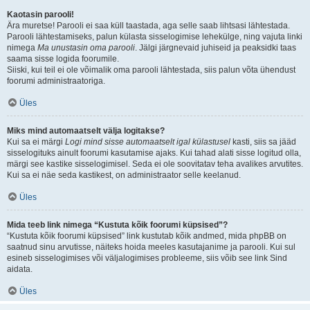
Kaotasin parooli!
Ära muretse! Parooli ei saa küll taastada, aga selle saab lihtsasi lähtestada.
Parooli lähtestamiseks, palun külasta sisselogimise lehekülge, ning vajuta linki
nimega
Ma unustasin oma parooli
. Jälgi järgnevaid juhiseid ja peaksidki taas
saama sisse logida foorumile.
Siiski, kui teil ei ole võimalik oma parooli lähtestada, siis palun võta ühendust
foorumi administraatoriga.
Üles
Miks mind automaatselt välja logitakse?
Kui sa ei märgi
Logi mind sisse automaatselt igal külastusel
kasti, siis sa jääd
sisselogituks ainult foorumi kasutamise ajaks. Kui tahad alati sisse logitud olla,
märgi see kastike sisselogimisel. Seda ei ole soovitatav teha avalikes arvutites.
Kui sa ei näe seda kastikest, on administraator selle keelanud.
Üles
Mida teeb link nimega “Kustuta kõik foorumi küpsised”?
“Kustuta kõik foorumi küpsised” link kustutab kõik andmed, mida phpBB on
saatnud sinu arvutisse, näiteks hoida meeles kasutajanime ja parooli. Kui sul
esineb sisselogimises või väljalogimises probleeme, siis võib see link Sind
aidata.
Üles