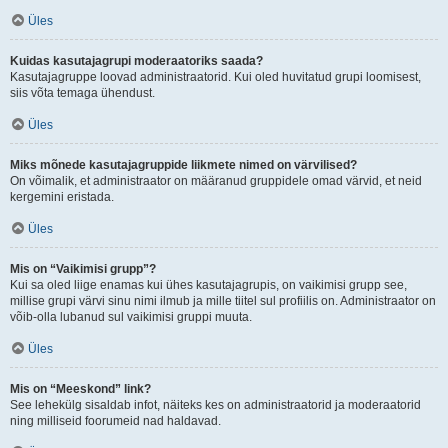
Üles
Kuidas kasutajagrupi moderaatoriks saada?
Kasutajagruppe loovad administraatorid. Kui oled huvitatud grupi loomisest,
siis võta temaga ühendust.
Üles
Miks mõnede kasutajagruppide liikmete nimed on värvilised?
On võimalik, et administraator on määranud gruppidele omad värvid, et neid
kergemini eristada.
Üles
Mis on “Vaikimisi grupp”?
Kui sa oled liige enamas kui ühes kasutajagrupis, on vaikimisi grupp see,
millise grupi värvi sinu nimi ilmub ja mille tiitel sul profiilis on. Administraator on
võib-olla lubanud sul vaikimisi gruppi muuta.
Üles
Mis on “Meeskond” link?
See lehekülg sisaldab infot, näiteks kes on administraatorid ja moderaatorid
ning milliseid foorumeid nad haldavad.