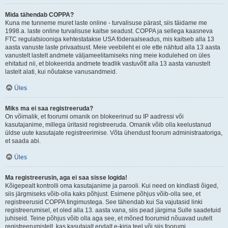
Mida tähendab COPPA?
Kuna me tunneme muret laste online - turvalisuse pärast, siis täidame me
1998.a. laste online turvalisuse kaitse seadust. COPPA ja sellega kaasneva
FTC regulatsiooniga kehtestatakse USA föderaalseadus, mis kaitseb alla 13
aasta vanuste laste privaatsust. Meie veebileht ei ole ette nähtud alla 13 aasta
vanustelt lastelt andmete väljameelitamiseks ning meie kodulehed on üles
ehitatud nii, et blokeerida andmete teadlik vastuvõtt alla 13 aasta vanustelt
lastelt alati, kui nõutakse vanusandmeid.
Üles
Miks ma ei saa registreeruda?
On võimalik, et foorumi omanik on blokeerinud su IP aadressi või
kasutajanime, millega üritasid registreeruda. Omanik võib olla keelustanud
üldse uute kasutajate registreerimise. Võta ühendust foorum administraatoriga,
et saada abi.
Üles
Ma registreerusin, aga ei saa sisse logida!
Kõigepealt kontrolli oma kasutajanime ja parooli. Kui need on kindlasti õiged,
siis järgmiseks võib-olla kaks põhjust. Esimene põhjus võib-olla see, et
registreerusid COPPA tingimustega. See tähendab kui Sa vajutasid linki
registreerumisel, et oled alla 13. aasta vana, siis pead järgima Sulle saadetuid
juhiseid. Teine põhjus võib olla aga see, et mõned foorumid nõuavad uutelt
registreerumistelt, kas kasutajalt endalt e-kirja teel või siis foorumi