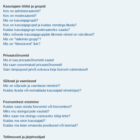
Kasutajate tiitlid ja grupid
Kes on administraatorid?
Kes on moderaatorid?
Mis on kasutajagrupid?
Kus on kasutajagrupid ja kuidas nendega liituda?
Kuidas kasutajagrupi moderaatoriks saada?
Miks mõnede kasutajagruppide liikmete nimed on värvilised?
Mis on “Vaikimisi grupp”?
Mis on “Meeskond” link?
Privaatsõnumid
Ma ei saa privaatsõnumeid saata!
Ma saan soovimatuid privaatsõnumeid!
Sain rämpsposti ja/või solvava kirja foorumi vahendusel!
Sõbrad ja vaenlased
Mis on sõprade ja vaenlaste nimekiri?
Kuidas lisada või eemaldada kasutajaid nimekirjast?
Foorumitest otsimine
Kuidas saan otsida foorumist või foorumitest?
Miks mu otsingul pole vasteid?
Miks saan ma otsingu vastuseks tühja lehe?
Kuidas ma otsin kasutajaid?
Kuidas ma leian omaenda postitused või teemad?
Tellimused ja järjehoidjad