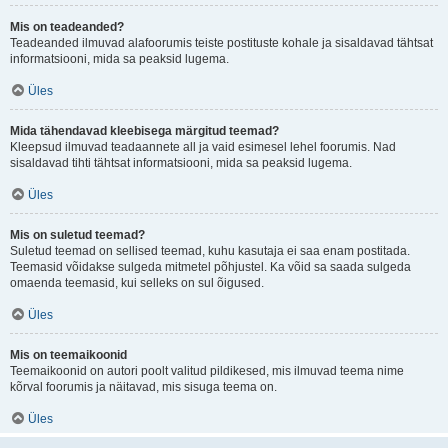
Mis on teadeanded?
Teadeanded ilmuvad alafoorumis teiste postituste kohale ja sisaldavad tähtsat
informatsiooni, mida sa peaksid lugema.
Üles
Mida tähendavad kleebisega märgitud teemad?
Kleepsud ilmuvad teadaannete all ja vaid esimesel lehel foorumis. Nad
sisaldavad tihti tähtsat informatsiooni, mida sa peaksid lugema.
Üles
Mis on suletud teemad?
Suletud teemad on sellised teemad, kuhu kasutaja ei saa enam postitada.
Teemasid võidakse sulgeda mitmetel põhjustel. Ka võid sa saada sulgeda
omaenda teemasid, kui selleks on sul õigused.
Üles
Mis on teemaikoonid
Teemaikoonid on autori poolt valitud pildikesed, mis ilmuvad teema nime
kõrval foorumis ja näitavad, mis sisuga teema on.
Üles