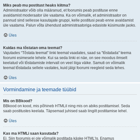
Miks peab mu postitust heaks kiitma?
Administraator võib olla määranud, et foorumis peab postituse enne
avaldamist moderaator üle vaatama. Ka on võimalik, et administraator on
pannud sind sellesse kasutajate gruppi, kelle postitusi peab enne avaldamist
üle vaatama. Palun võta ühendust administraatoriga edasiste küsimuste jaoks.
Üles
Kuidas ma tõstatan oma teemat?
Vajutades “Tõstata teemat” linki teemat vaadates, saad sa "tõstatada" teema
foorumi esimesele lehele. Kui sa seda linki ei näe, on see moodus ilmselt
keelatud või tõstatamiste intervall on veel liiga väike. Samuti on võimalik
teemat tõstatada sellele vastates, kuid jälgi foorumi reegleid seda tehes.
Üles
Vormindamine ja teemade tüübid
Mis on BBkood?
BBkood on kood, mis põhineb HTMLil ning mis on abiks postitamisel. Seda
saab postitustes keelata. Täpsemad juhised saab lingilt postitamise lehel.
Üles
Kas ma HTMLi saan kasutada?
Ei. Siin foorumis ei ole võimalik postitada käske HTML'is. Enamus