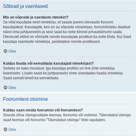
Sõbrad ja vaenlased
Mis on sõprade ja vaenlaste nimekiri?
Sa võid kasutada neid nimekirju, et saada parem ülevaade foorumi
kasutajatest. Kasutajate, kes on su sõprade nimekirjas, foorumiloleku staatust
näed oma juhtpaneelis ja seal saad ka neile kiiresti privaatsõnumi saata.
Olenevalt stiilist on võimalik nende kasutajate postitusi ka esile tõsta. Kui lisad
kasutaja vaenlaste nimekirja, peidetakse nende postitused.
Üles
Kuidas lisada või eemaldada kasutajaid nimekirjast?
Selleks on kaks moodust. Iga kasutaja profiilis on link ühte nimekirja
lisamiseks. Lisaks saad ka juhtpaneelis nime sisestades lisada nimekirja.
Saad samalt lehelt ka eemaldada.
Üles
Foorumitest otsimine
Kuidas saan otsida foorumist või foorumitest?
Sisesta sõna otsinguväljale teemas, foorumis või esilehel. Täiendatud otsingu
saad teemas või foorumis "Täiendatud otsingu" linki vajutades.
Üles