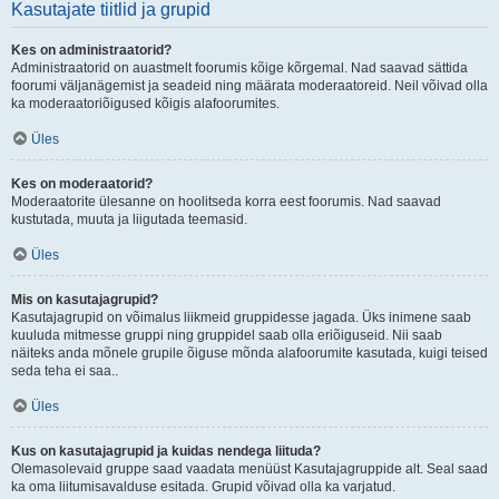
Kasutajate tiitlid ja grupid
Kes on administraatorid?
Administraatorid on auastmelt foorumis kõige kõrgemal. Nad saavad sättida
foorumi väljanägemist ja seadeid ning määrata moderaatoreid. Neil võivad olla
ka moderaatoriõigused kõigis alafoorumites.
Üles
Kes on moderaatorid?
Moderaatorite ülesanne on hoolitseda korra eest foorumis. Nad saavad
kustutada, muuta ja liigutada teemasid.
Üles
Mis on kasutajagrupid?
Kasutajagrupid on võimalus liikmeid gruppidesse jagada. Üks inimene saab
kuuluda mitmesse gruppi ning gruppidel saab olla eriõiguseid. Nii saab
näiteks anda mõnele grupile õiguse mõnda alafoorumite kasutada, kuigi teised
seda teha ei saa..
Üles
Kus on kasutajagrupid ja kuidas nendega liituda?
Olemasolevaid gruppe saad vaadata menüüst Kasutajagruppide alt. Seal saad
ka oma liitumisavalduse esitada. Grupid võivad olla ka varjatud.