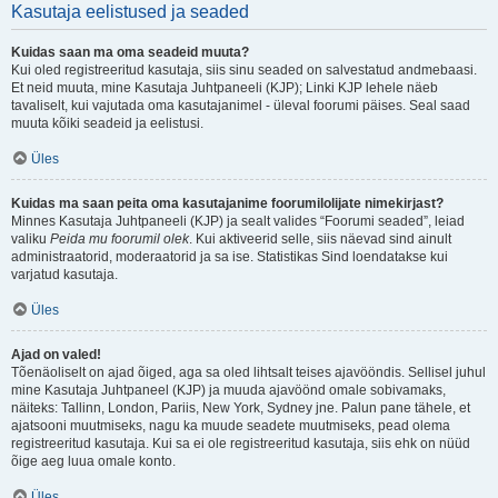
Kasutaja eelistused ja seaded
Kuidas saan ma oma seadeid muuta?
Kui oled registreeritud kasutaja, siis sinu seaded on salvestatud andmebaasi.
Et neid muuta, mine Kasutaja Juhtpaneeli (KJP); Linki KJP lehele näeb
tavaliselt, kui vajutada oma kasutajanimel - üleval foorumi päises. Seal saad
muuta kõiki seadeid ja eelistusi.
Üles
Kuidas ma saan peita oma kasutajanime foorumilolijate nimekirjast?
Minnes Kasutaja Juhtpaneeli (KJP) ja sealt valides “Foorumi seaded”, leiad
valiku
Peida mu foorumil olek
. Kui aktiveerid selle, siis näevad sind ainult
administraatorid, moderaatorid ja sa ise. Statistikas Sind loendatakse kui
varjatud kasutaja.
Üles
Ajad on valed!
Tõenäoliselt on ajad õiged, aga sa oled lihtsalt teises ajavööndis. Sellisel juhul
mine Kasutaja Juhtpaneel (KJP) ja muuda ajavöönd omale sobivamaks,
näiteks: Tallinn, London, Pariis, New York, Sydney jne. Palun pane tähele, et
ajatsooni muutmiseks, nagu ka muude seadete muutmiseks, pead olema
registreeritud kasutaja. Kui sa ei ole registreeritud kasutaja, siis ehk on nüüd
õige aeg luua omale konto.
Üles