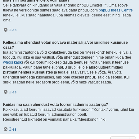
Miks siin foorumis ei ole X võimalust?
Selle tarkvara on kirjutanud ja välja andnud phpBB Limited ™. Oma soove
tulevaste versioonide suhtes saad avaldada phpBB.com
phpBB Ideas Centre
leheküljel, kus saad hääletada juba olemas olevate ideede eest, ning lisada
oma.
Üles
Kellega ma ühendust võtan solvava materjali ja/või juriidilise küsimuse
osas?
Iga administraatoriga võid kontakteeruda kes on “Meeskond” leheküljel välja
toodud. Kui ikka ei saa vastust, võta ühendust domeeninime omanikuga (tee
whois käsk
) või kui foorum jookseb tasuta teenusel, võta ühendust teenuse
pakkujaga. Palun pane tähele, phpBB grupil ei ole
absoluutselt midagi
pistmist nendes küsimustes
ja teda ei saa vastutusele võtta. Ära võta
ühendust nendega küsimuses, mis pole otseselt phpBB saidiga seotud. Kui
siiski saadad neile sedasorti probleemi, võid mitte vastust saada.
Üles
Kuidas ma saan ühendust võtta foorumi administraatoriga?
Kõik kasutajad foorumil saavad kasutada funktsiooni “Kontakt” vormi, juhul kui
see valik on lubatud foorumi administraatori poolt.
Registreeritud liikmetel on võimalik näha ka “Meeskond” linki.
Üles