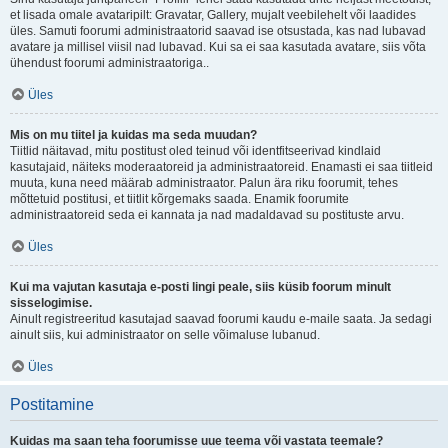
et lisada omale avataripilt: Gravatar, Gallery, mujalt veebilehelt või laadides
üles. Samuti foorumi administraatorid saavad ise otsustada, kas nad lubavad
avatare ja millisel viisil nad lubavad. Kui sa ei saa kasutada avatare, siis võta
ühendust foorumi administraatoriga..
Üles
Mis on mu tiitel ja kuidas ma seda muudan?
Tiitlid näitavad, mitu postitust oled teinud või identfitseerivad kindlaid
kasutajaid, näiteks moderaatoreid ja administraatoreid. Enamasti ei saa tiitleid
muuta, kuna need määrab administraator. Palun ära riku foorumit, tehes
mõttetuid postitusi, et tiitlit kõrgemaks saada. Enamik foorumite
administraatoreid seda ei kannata ja nad madaldavad su postituste arvu.
Üles
Kui ma vajutan kasutaja e-posti lingi peale, siis küsib foorum minult
sisselogimise.
Ainult registreeritud kasutajad saavad foorumi kaudu e-maile saata. Ja sedagi
ainult siis, kui administraator on selle võimaluse lubanud.
Üles
Postitamine
Kuidas ma saan teha foorumisse uue teema või vastata teemale?