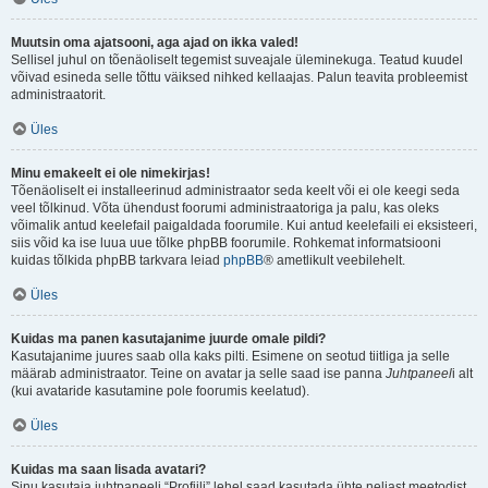
Muutsin oma ajatsooni, aga ajad on ikka valed!
Sellisel juhul on tõenäoliselt tegemist suveajale üleminekuga. Teatud kuudel
võivad esineda selle tõttu väiksed nihked kellaajas. Palun teavita probleemist
administraatorit.
Üles
Minu emakeelt ei ole nimekirjas!
Tõenäoliselt ei installeerinud administraator seda keelt või ei ole keegi seda
veel tõlkinud. Võta ühendust foorumi administraatoriga ja palu, kas oleks
võimalik antud keelefail paigaldada foorumile. Kui antud keelefaili ei eksisteeri,
siis võid ka ise luua uue tõlke phpBB foorumile. Rohkemat informatsiooni
kuidas tõlkida phpBB tarkvara leiad
phpBB
® ametlikult veebilehelt.
Üles
Kuidas ma panen kasutajanime juurde omale pildi?
Kasutajanime juures saab olla kaks pilti. Esimene on seotud tiitliga ja selle
määrab administraator. Teine on avatar ja selle saad ise panna
Juhtpaneel
i alt
(kui avataride kasutamine pole foorumis keelatud).
Üles
Kuidas ma saan lisada avatari?
Sinu kasutaja juhtpaneeli “Profiili” lehel saad kasutada ühte neljast meetodist,