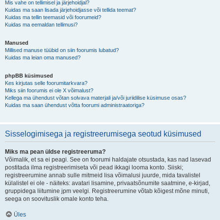
Mis vahe on tellimisel ja järjehoidjal?
Kuidas ma saan lisada järjehoidjasse või tellida teemat?
Kuidas ma tellin teemasid või foorumeid?
Kuidas ma eemaldan tellimusi?
Manused
Millised manuse tüübid on siin foorumis lubatud?
Kuidas ma leian oma manused?
phpBB küsimused
Kes kirjutas selle foorumitarkvara?
Miks siin foorumis ei ole X võimalust?
Kellega ma ühendust võtan solvava materjali ja/või juriidilise küsimuse osas?
Kuidas ma saan ühendust võtta foorumi administraatoriga?
Sisselogimisega ja registreerumisega seotud küsimused
Miks ma pean üldse registreeruma?
Võimalik, et sa ei peagi. See on foorumi haldajate otsustada, kas nad lasevad
postitada ilma registreerimiseta või pead ikkagi looma konto. Siiski;
registreerumine annab sulle mitmeid lisa võimalusi juurde, mida tavalistel
külalistel ei ole - näiteks: avatari lisamine, privaatsõnumite saatmine, e-kirjad,
gruppidega liitumine jpm veelgi. Registreerumine võtab kõigest mõne minuti,
seega on soovituslik omale konto teha.
Üles