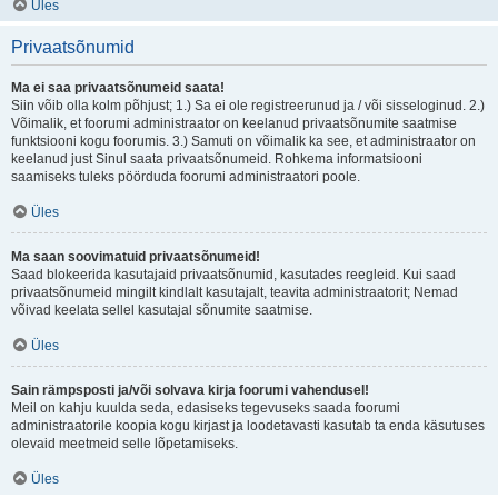
Üles
Privaatsõnumid
Ma ei saa privaatsõnumeid saata!
Siin võib olla kolm põhjust; 1.) Sa ei ole registreerunud ja / või sisseloginud. 2.)
Võimalik, et foorumi administraator on keelanud privaatsõnumite saatmise
funktsiooni kogu foorumis. 3.) Samuti on võimalik ka see, et administraator on
keelanud just Sinul saata privaatsõnumeid. Rohkema informatsiooni
saamiseks tuleks pöörduda foorumi administraatori poole.
Üles
Ma saan soovimatuid privaatsõnumeid!
Saad blokeerida kasutajaid privaatsõnumid, kasutades reegleid. Kui saad
privaatsõnumeid mingilt kindlalt kasutajalt, teavita administraatorit; Nemad
võivad keelata sellel kasutajal sõnumite saatmise.
Üles
Sain rämpsposti ja/või solvava kirja foorumi vahendusel!
Meil on kahju kuulda seda, edasiseks tegevuseks saada foorumi
administraatorile koopia kogu kirjast ja loodetavasti kasutab ta enda käsutuses
olevaid meetmeid selle lõpetamiseks.
Üles