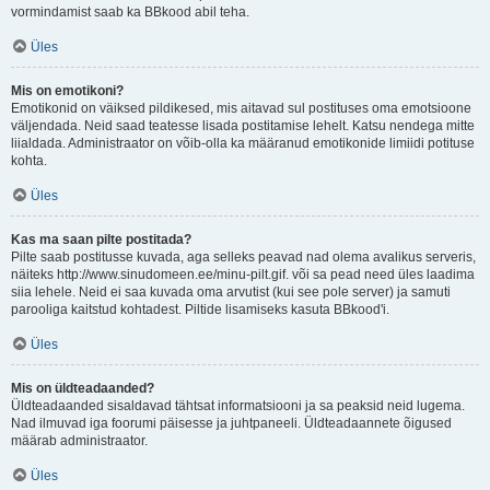
vormindamist saab ka BBkood abil teha.
Üles
Mis on emotikoni?
Emotikonid on väiksed pildikesed, mis aitavad sul postituses oma emotsioone
väljendada. Neid saad teatesse lisada postitamise lehelt. Katsu nendega mitte
liialdada. Administraator on võib-olla ka määranud emotikonide limiidi potituse
kohta.
Üles
Kas ma saan pilte postitada?
Pilte saab postitusse kuvada, aga selleks peavad nad olema avalikus serveris,
näiteks http://www.sinudomeen.ee/minu-pilt.gif. või sa pead need üles laadima
siia lehele. Neid ei saa kuvada oma arvutist (kui see pole server) ja samuti
parooliga kaitstud kohtadest. Piltide lisamiseks kasuta BBkood'i.
Üles
Mis on üldteadaanded?
Üldteadaanded sisaldavad tähtsat informatsiooni ja sa peaksid neid lugema.
Nad ilmuvad iga foorumi päisesse ja juhtpaneeli. Üldteadaannete õigused
määrab administraator.
Üles