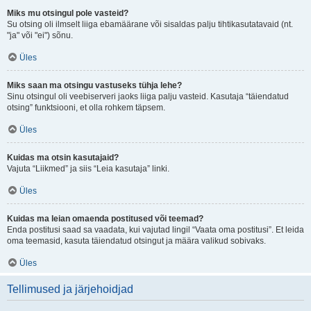
Miks mu otsingul pole vasteid?
Su otsing oli ilmselt liiga ebamäärane või sisaldas palju tihtikasutatavaid (nt.
"ja" või "ei") sõnu.
Üles
Miks saan ma otsingu vastuseks tühja lehe?
Sinu otsingul oli veebiserveri jaoks liiga palju vasteid. Kasutaja “täiendatud
otsing” funktsiooni, et olla rohkem täpsem.
Üles
Kuidas ma otsin kasutajaid?
Vajuta “Liikmed” ja siis “Leia kasutaja” linki.
Üles
Kuidas ma leian omaenda postitused või teemad?
Enda postitusi saad sa vaadata, kui vajutad lingil “Vaata oma postitusi”. Et leida
oma teemasid, kasuta täiendatud otsingut ja määra valikud sobivaks.
Üles
Tellimused ja järjehoidjad