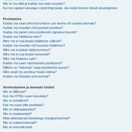
Mis on mu tiitel ja kuidas ma seda muudan?
Kui ma vajutan kasutaja e-posti lingi peale, siis küsib foorum minult sisselogimise.
Postitamine
Kuidas ma saan teha foorumisse uue teema või vastata teemale?
Kuidas ma muudan või kustutan postitusi?
Kuidas ma panen oma postitusele signatuuri juurde?
Kuidas ma hääletuse teen?
Miks ma ei saa lisada hääletuse valikuid?
Kuidas ma muudan või kustutan hääletuse?
Miks ma ei pääse alafoorumisse?
Miks ma ei saa lisada manuseid?
Miks ma hoiatuse sain?
Kuidas ma saan raporteerida postitusest?
Milleks on “Salvesta” nupp postitamise juures?
Miks peab mu postitust heaks kiitma?
Kuidas ma tõstatan oma teemat?
Vormindamine ja teemade tüübid
Mis on BBkood?
Kas ma HTMLi saan kasutada?
Mis on emotikoni?
Kas ma saan pilte postitada?
Mis on üldteadaanded?
Mis on teadeanded?
Mida tähendavad kleebisega märgitud teemad?
Mis on suletud teemad?
Mis on teemaikoonid