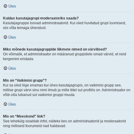
Üles
Kuidas kasutajagrupi moderaatoriks saada?
Kasutajagruppe loovad administraatorid. Kui oled huvitatud grupi loomisest,
siis võta temaga ühendust.
Üles
Miks mõnede kasutajagruppide liikmete nimed on värvilised?
On võimalik, et administraator on määranud gruppidele omad värvid, et neid
kergemini eristada.
Üles
Mis on “Vaikimisi grupp”?
Kui sa oled liige enamas kui ühes kasutajagrupis, on vaikimisi grupp see,
millise grupi värvi sinu nimi ilmub ja mille tiitel sul profiilis on. Administraator on
võib-olla lubanud sul vaikimisi gruppi muuta.
Üles
Mis on “Meeskond” link?
See lehekülg sisaldab infot, näiteks kes on administraatorid ja moderaatorid
ning milliseid foorumeid nad haldavad.