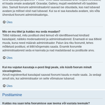
et lisada omale avataripilt: Gravatar, Gallery, mujalt veebilehelt või laadides
üles. Samuti foorumi administraatorid saavad ise otsustada, kas nad lubavad
avatare ja millisel viisil nad lubavad. Kui sa ei saa kasutada avatare, siis võta
ühendust foorumi administraatoriga..
Üles
Mis on mu tiitel ja kuidas ma seda muudan?
Tiitlid näitavad, mitu postitust oled teinud või identfitseerivad kindlaid
kasutajaid, näiteks moderaatoreid ja administraatoreid. Enamasti ei saa tiitleid
muuta, kuna need määrab administraator. Palun ära riku foorumit, tehes
mõttetuid postitusi, et tiitlit kõrgemaks saada. Enamik foorumite
administraatoreid seda ei kannata ja nad madaldavad su postituste arvu.
Üles
Kui ma vajutan kasutaja e-posti lingi peale, siis küsib foorum minult
sisselogimise.
Ainult registreeritud kasutajad saavad foorumi kaudu e-maile saata. Ja sedagi
ainult siis, kui administraator on selle võimaluse lubanud.
Üles
Postitamine
Kuidas ma saan teha foorumisse uue teema või vastata teemale?