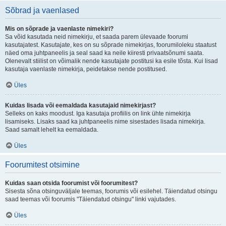
Sõbrad ja vaenlased
Mis on sõprade ja vaenlaste nimekiri?
Sa võid kasutada neid nimekirju, et saada parem ülevaade foorumi
kasutajatest. Kasutajate, kes on su sõprade nimekirjas, foorumiloleku staatust
näed oma juhtpaneelis ja seal saad ka neile kiiresti privaatsõnumi saata.
Olenevalt stiilist on võimalik nende kasutajate postitusi ka esile tõsta. Kui lisad
kasutaja vaenlaste nimekirja, peidetakse nende postitused.
Üles
Kuidas lisada või eemaldada kasutajaid nimekirjast?
Selleks on kaks moodust. Iga kasutaja profiilis on link ühte nimekirja
lisamiseks. Lisaks saad ka juhtpaneelis nime sisestades lisada nimekirja.
Saad samalt lehelt ka eemaldada.
Üles
Foorumitest otsimine
Kuidas saan otsida foorumist või foorumitest?
Sisesta sõna otsinguväljale teemas, foorumis või esilehel. Täiendatud otsingu
saad teemas või foorumis "Täiendatud otsingu" linki vajutades.
Üles