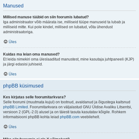
Manused
Millised manuse tüübid on siin foorumis lubatud?
Iga administraator võib määrata ise, milliseid tüüpe manuseid ta lubab ja
milliseid mitte. Kui pole kindel, millised on lubatud, võta ühendust
administraatoriga.
Üles
Kuidas ma leian oma manused?
Et leida nimekiri oma üleslaaditud manustest, mine kasutaja juhtpaneeli (KJP)
ja järgi edasisi juhiseid.
Üles
phpBB küsimused
Kes kirjutas selle foorumitarkvara?
Selle foorumi (muutmata kujul) on tootnud, avaldanud ja õigustega kaitsnud
phpBB Limited
. Foorumitarkvara on väljalastud GNU Üldise Avaliku Litsentsi,
versioon 2 (GPL-2.0) alusel ja on täiesti tasuta kasutatav kõigile. Rohkem
informatsiooni phpBB kohta leiad
phpBB.com
veebilehelt.
Üles