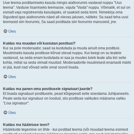
Uue teema postitamiseks kasuta mingis alafoorumis vastavat nuppu "Uus
teema". Vastuse lisamiseks teemasse, vajuta "Vasta" nuppu. Võimalik, et sul on
esmalt vaja registreerida kasutajaks, et saaksid seda toimi. Nimekirja oma
õigustest igas alafoorumis näed all olevas jaluses, näiteks: Sa saad teha uusi
teemasid siin foorumis, Sa saad postitada siin foorumis manuseid, jne.
Üles
Kuidas ma muudan või kustutan postitusi?
Kui sa pole moderaator, saad sa kustutada ja muuta ainult oma postitusi.
Muutmiseks kasuta postituse kõrval olevat nuppu. Kui keegi on su teatele
vastanud, sa seda enam kustutada ei saa ja muutes tuleb teate alla kiri selle
kohta, millal sa seda viimati muutsid. Moderaatorite muutmisest enamasti märki
ei jää, kuid nad võivad selle omal soovil lisada.
Üles
Kuidas ma panen oma postitusele signatuuri juurde?
Et lisada signatuuri postitusele, pead kõigepealt selle sisestama Juhtpaneelis.
Peale seda kui signatuur on loodud, siis postituse valikutes määrama valiku
"Lisa signatuur"
.
Üles
Kuidas ma hääletuse teen?
Hääletuste tegemine on lihte - kui postitad teema (või muudad teema esimest