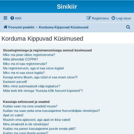
Sinikiir
KKK
Registreeru
Logi sisse
O
Foorumi pealeht
Korduma Kippuvad Küsimused
t
Korduma Kippuvad Küsimused
s
i
Sisselogimisega ja registreerumisega seotud küsimused
Miks ma pean üldse registreeruma?
Mida tähendab COPPA?
Miks ma ei saa registreeruda?
Ma registreerusin, aga ei saa sisse logida!
Miks ma ei saa sisse logida?
Kunagi ammu liitusin, aga nüüd ei saa enam sisse?!
Kaotasin parooli!
Miks mind automaatselt välja logitakse?
Mida teeb link nimega “Kustuta kõik foorumi küpsised”?
Kasutaja eelistused ja seaded
Kuidas saan ma oma seadeid muuta?
Kuidas ma saan peita oma kasutajanime foorumilolijate nimekirjast?
Ajad on valed!
Muutsin oma ajatsooni, aga ajad on ikka valed!
Minu emakeelt ei ole nimekirjas!
Kuidas ma panen kasutajanime juurde omale pildi?
Kuidas ma saan lisada avatari?