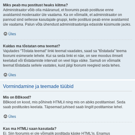
Miks peab mu postitust heaks kiitma?
Administraator võib olla määranud, et foorumis peab postituse enne
avaldamist moderaator üle vaatama. Ka on võimalik, et administraator on
pannud sind sellesse kasutajate gruppi, kelle postitusi peab enne avaldamist
üle vaatama. Palun võta ühendust administraatoriga edasiste küsimuste jaoks.
Üles
Kuidas ma tõstatan oma teemat?
Vajutades “Tõstata teemat” linki teemat vaadates, saad sa "tõstatada" teema
foorumi esimesele lehele. Kui sa seda linki ei näe, on see moodus ilmselt
keelatud või tõstatamiste intervall on veel liiga väike. Samuti on võimalik
teemat tõstatada sellele vastates, kuid jälgi foorumi reegleid seda tehes.
Üles
Vormindamine ja teemade tüübid
Mis on BBkood?
BBkood on kood, mis põhineb HTMLil ning mis on abiks postitamisel. Seda
saab postitustes keelata. Täpsemad juhised saab lingilt postitamise lehel.
Üles
Kas ma HTMLi saan kasutada?
Ei. Siin foorumis ei ole võimalik postitada käske HTML'is. Enamus