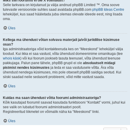
Miks siin foorumis ei ole X võimalust?
Selle tarkvara on kirjutanud ja välja andnud phpBB Limited ™. Oma soove
tulevaste versioonide suhtes saad avaldada phpBB.com
phpBB Ideas Centre
leheküljel, kus saad hääletada juba olemas olevate ideede eest, ning lisada
oma.
Üles
Kellega ma ühendust võtan solvava materjali ja/või juriidilise küsimuse
osas?
Iga administraatoriga võid kontakteeruda kes on “Meeskond” leheküljel välja
toodud. Kui ikka ei saa vastust, võta ühendust domeeninime omanikuga (tee
whois käsk
) või kui foorum jookseb tasuta teenusel, võta ühendust teenuse
pakkujaga. Palun pane tähele, phpBB grupil ei ole
absoluutselt midagi
pistmist nendes küsimustes
ja teda ei saa vastutusele võtta. Ära võta
ühendust nendega küsimuses, mis pole otseselt phpBB saidiga seotud. Kui
siiski saadad neile sedasorti probleemi, võid mitte vastust saada.
Üles
Kuidas ma saan ühendust võtta foorumi administraatoriga?
Kõik kasutajad foorumil saavad kasutada funktsiooni “Kontakt” vormi, juhul kui
see valik on lubatud foorumi administraatori poolt.
Registreeritud liikmetel on võimalik näha ka “Meeskond” linki.
Üles