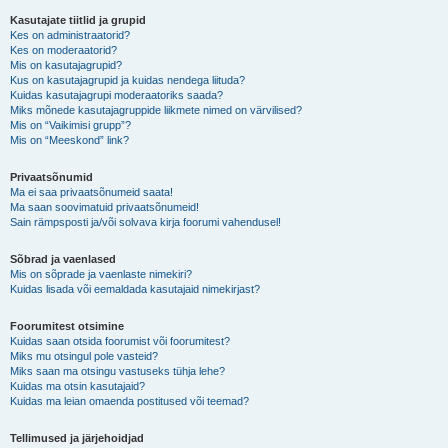
Kasutajate tiitlid ja grupid
Kes on administraatorid?
Kes on moderaatorid?
Mis on kasutajagrupid?
Kus on kasutajagrupid ja kuidas nendega liituda?
Kuidas kasutajagrupi moderaatoriks saada?
Miks mõnede kasutajagruppide liikmete nimed on värvilised?
Mis on “Vaikimisi grupp”?
Mis on “Meeskond” link?
Privaatsõnumid
Ma ei saa privaatsõnumeid saata!
Ma saan soovimatuid privaatsõnumeid!
Sain rämpsposti ja/või solvava kirja foorumi vahendusel!
Sõbrad ja vaenlased
Mis on sõprade ja vaenlaste nimekiri?
Kuidas lisada või eemaldada kasutajaid nimekirjast?
Foorumitest otsimine
Kuidas saan otsida foorumist või foorumitest?
Miks mu otsingul pole vasteid?
Miks saan ma otsingu vastuseks tühja lehe?
Kuidas ma otsin kasutajaid?
Kuidas ma leian omaenda postitused või teemad?
Tellimused ja järjehoidjad