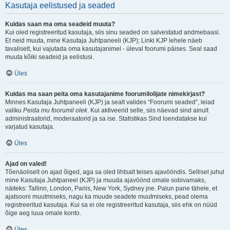
Kasutaja eelistused ja seaded
Kuidas saan ma oma seadeid muuta?
Kui oled registreeritud kasutaja, siis sinu seaded on salvestatud andmebaasi.
Et neid muuta, mine Kasutaja Juhtpaneeli (KJP); Linki KJP lehele näeb
tavaliselt, kui vajutada oma kasutajanimel - üleval foorumi päises. Seal saad
muuta kõiki seadeid ja eelistusi.
Üles
Kuidas ma saan peita oma kasutajanime foorumilolijate nimekirjast?
Minnes Kasutaja Juhtpaneeli (KJP) ja sealt valides “Foorumi seaded”, leiad
valiku
Peida mu foorumil olek
. Kui aktiveerid selle, siis näevad sind ainult
administraatorid, moderaatorid ja sa ise. Statistikas Sind loendatakse kui
varjatud kasutaja.
Üles
Ajad on valed!
Tõenäoliselt on ajad õiged, aga sa oled lihtsalt teises ajavööndis. Sellisel juhul
mine Kasutaja Juhtpaneel (KJP) ja muuda ajavöönd omale sobivamaks,
näiteks: Tallinn, London, Pariis, New York, Sydney jne. Palun pane tähele, et
ajatsooni muutmiseks, nagu ka muude seadete muutmiseks, pead olema
registreeritud kasutaja. Kui sa ei ole registreeritud kasutaja, siis ehk on nüüd
õige aeg luua omale konto.
Üles