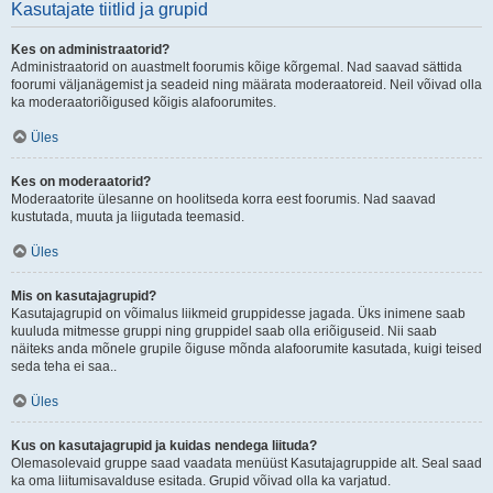
Kasutajate tiitlid ja grupid
Kes on administraatorid?
Administraatorid on auastmelt foorumis kõige kõrgemal. Nad saavad sättida
foorumi väljanägemist ja seadeid ning määrata moderaatoreid. Neil võivad olla
ka moderaatoriõigused kõigis alafoorumites.
Üles
Kes on moderaatorid?
Moderaatorite ülesanne on hoolitseda korra eest foorumis. Nad saavad
kustutada, muuta ja liigutada teemasid.
Üles
Mis on kasutajagrupid?
Kasutajagrupid on võimalus liikmeid gruppidesse jagada. Üks inimene saab
kuuluda mitmesse gruppi ning gruppidel saab olla eriõiguseid. Nii saab
näiteks anda mõnele grupile õiguse mõnda alafoorumite kasutada, kuigi teised
seda teha ei saa..
Üles
Kus on kasutajagrupid ja kuidas nendega liituda?
Olemasolevaid gruppe saad vaadata menüüst Kasutajagruppide alt. Seal saad
ka oma liitumisavalduse esitada. Grupid võivad olla ka varjatud.