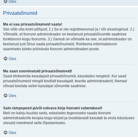
Üles
Privaatsõnumid
Ma ei saa privaatsõnumeid saata!
Siin võib olla kolm põhjust; 1.) Sa ei ole registreerunud ja / või sisseloginud. 2.)
Võimalik, et foorumi administraator on keelanud privaatsõnumite saatmise
funktsiooni kogu foorumis. 3.) Samuti on võimalik ka see, et administraator on
keelanud just Sinul saata privaatsõnumeid. Rohkema informatsiooni
saamiseks tuleks pöörduda foorumi administraatori poole.
Üles
Ma saan soovimatuid privaatsõnumeid!
Saad blokeerida kasutajaid privaatsõnumid, kasutades reegleid. Kui saad
privaatsõnumeid mingilt kindlalt kasutajalt, teavita administraatorit; Nemad
võivad keelata sellel kasutajal sõnumite saatmise.
Üles
Sain rämpsposti ja/või solvava kirja foorumi vahendusel!
Meil on kahju kuulda seda, edasiseks tegevuseks saada foorumi
administraatorile koopia kogu kirjast ja loodetavasti kasutab ta enda käsutuses
olevaid meetmeid selle lõpetamiseks.
Üles