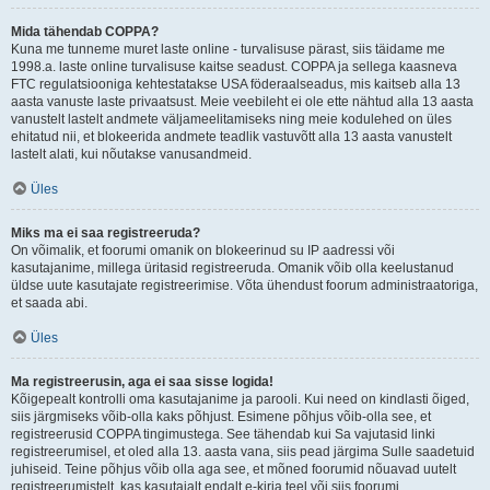
Mida tähendab COPPA?
Kuna me tunneme muret laste online - turvalisuse pärast, siis täidame me
1998.a. laste online turvalisuse kaitse seadust. COPPA ja sellega kaasneva
FTC regulatsiooniga kehtestatakse USA föderaalseadus, mis kaitseb alla 13
aasta vanuste laste privaatsust. Meie veebileht ei ole ette nähtud alla 13 aasta
vanustelt lastelt andmete väljameelitamiseks ning meie kodulehed on üles
ehitatud nii, et blokeerida andmete teadlik vastuvõtt alla 13 aasta vanustelt
lastelt alati, kui nõutakse vanusandmeid.
Üles
Miks ma ei saa registreeruda?
On võimalik, et foorumi omanik on blokeerinud su IP aadressi või
kasutajanime, millega üritasid registreeruda. Omanik võib olla keelustanud
üldse uute kasutajate registreerimise. Võta ühendust foorum administraatoriga,
et saada abi.
Üles
Ma registreerusin, aga ei saa sisse logida!
Kõigepealt kontrolli oma kasutajanime ja parooli. Kui need on kindlasti õiged,
siis järgmiseks võib-olla kaks põhjust. Esimene põhjus võib-olla see, et
registreerusid COPPA tingimustega. See tähendab kui Sa vajutasid linki
registreerumisel, et oled alla 13. aasta vana, siis pead järgima Sulle saadetuid
juhiseid. Teine põhjus võib olla aga see, et mõned foorumid nõuavad uutelt
registreerumistelt, kas kasutajalt endalt e-kirja teel või siis foorumi