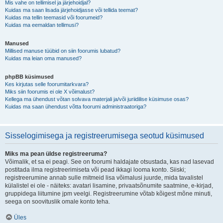
Mis vahe on tellimisel ja järjehoidjal?
Kuidas ma saan lisada järjehoidjasse või tellida teemat?
Kuidas ma tellin teemasid või foorumeid?
Kuidas ma eemaldan tellimusi?
Manused
Millised manuse tüübid on siin foorumis lubatud?
Kuidas ma leian oma manused?
phpBB küsimused
Kes kirjutas selle foorumitarkvara?
Miks siin foorumis ei ole X võimalust?
Kellega ma ühendust võtan solvava materjali ja/või juriidilise küsimuse osas?
Kuidas ma saan ühendust võtta foorumi administraatoriga?
Sisselogimisega ja registreerumisega seotud küsimused
Miks ma pean üldse registreeruma?
Võimalik, et sa ei peagi. See on foorumi haldajate otsustada, kas nad lasevad
postitada ilma registreerimiseta või pead ikkagi looma konto. Siiski;
registreerumine annab sulle mitmeid lisa võimalusi juurde, mida tavalistel
külalistel ei ole - näiteks: avatari lisamine, privaatsõnumite saatmine, e-kirjad,
gruppidega liitumine jpm veelgi. Registreerumine võtab kõigest mõne minuti,
seega on soovituslik omale konto teha.
Üles