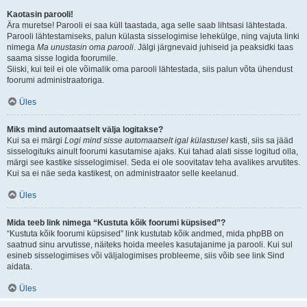
Kaotasin parooli!
Ära muretse! Parooli ei saa küll taastada, aga selle saab lihtsasi lähtestada.
Parooli lähtestamiseks, palun külasta sisselogimise lehekülge, ning vajuta linki
nimega
Ma unustasin oma parooli
. Jälgi järgnevaid juhiseid ja peaksidki taas
saama sisse logida foorumile.
Siiski, kui teil ei ole võimalik oma parooli lähtestada, siis palun võta ühendust
foorumi administraatoriga.
Üles
Miks mind automaatselt välja logitakse?
Kui sa ei märgi
Logi mind sisse automaatselt igal külastusel
kasti, siis sa jääd
sisselogituks ainult foorumi kasutamise ajaks. Kui tahad alati sisse logitud olla,
märgi see kastike sisselogimisel. Seda ei ole soovitatav teha avalikes arvutites.
Kui sa ei näe seda kastikest, on administraator selle keelanud.
Üles
Mida teeb link nimega “Kustuta kõik foorumi küpsised”?
“Kustuta kõik foorumi küpsised” link kustutab kõik andmed, mida phpBB on
saatnud sinu arvutisse, näiteks hoida meeles kasutajanime ja parooli. Kui sul
esineb sisselogimises või väljalogimises probleeme, siis võib see link Sind
aidata.
Üles