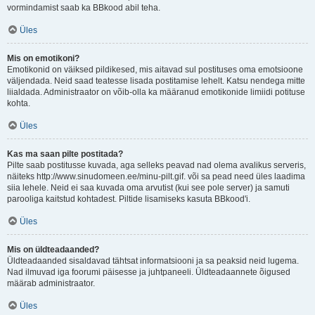
vormindamist saab ka BBkood abil teha.
Üles
Mis on emotikoni?
Emotikonid on väiksed pildikesed, mis aitavad sul postituses oma emotsioone
väljendada. Neid saad teatesse lisada postitamise lehelt. Katsu nendega mitte
liialdada. Administraator on võib-olla ka määranud emotikonide limiidi potituse
kohta.
Üles
Kas ma saan pilte postitada?
Pilte saab postitusse kuvada, aga selleks peavad nad olema avalikus serveris,
näiteks http://www.sinudomeen.ee/minu-pilt.gif. või sa pead need üles laadima
siia lehele. Neid ei saa kuvada oma arvutist (kui see pole server) ja samuti
parooliga kaitstud kohtadest. Piltide lisamiseks kasuta BBkood'i.
Üles
Mis on üldteadaanded?
Üldteadaanded sisaldavad tähtsat informatsiooni ja sa peaksid neid lugema.
Nad ilmuvad iga foorumi päisesse ja juhtpaneeli. Üldteadaannete õigused
määrab administraator.
Üles