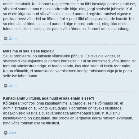
administraatorilt. Kui foorumi registreerumine on läbi kasutaja poolse kinnituse,
siis oled saanud oma e-postiaadressile kirja, ning järgi sealseid juhiseid. Kui
sa ei ole kirja saanud siis võimalik, et oled pannud registreerumisel vigase e-
postiaadressi või e-kiri on läinud läbi e-posti filtri rämpspost kirjade kausta. Kui
sa oled täiesti kindel, et oled pannud õige e-postiaadressi, ning ikka ei ole
tulnud sulle kinnituskirja, siis palun võta ühendust foorumi administraatoriga.
Üles
Miks ma ei saa sisse logida?
Sellel probleemil on mitmeid võimalikke põhjusi. Esiteks ole kindel, et
sisestasid kasutajanime ja parooli korrektselt. Kui on korrektsed, võta ühendust
foorumi administraatoriga, et teada saada, kas oled saanud keelu foorumile.
Ka on võimalik, et omanikul on veebiserveri konfiguratsioonis viga ja ta peab
selle ise lahendama.
Üles
Kunagi ammu liitusin, aga nüüd ei saa enam sisse?!
Kõigepealt kontrolli oma kasutajanime ja paroole. Teine võimalus on, et
administraator on su konto kustutanud. Foorumitel on tavaks kustutada
ebaaktiivseid kasutajaid, et vähendada andmebaasi suurust. Kui sinu
kasutajakonto on kustutatud, siis proovi on järgneval korral rohkem aktiivsem,
ning võtta rohkem osa vestlustest.
Üles