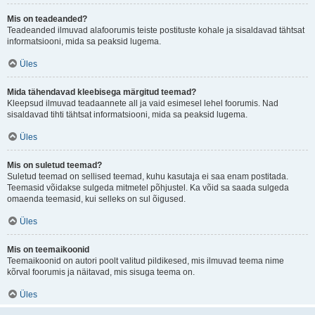
Mis on teadeanded?
Teadeanded ilmuvad alafoorumis teiste postituste kohale ja sisaldavad tähtsat
informatsiooni, mida sa peaksid lugema.
Üles
Mida tähendavad kleebisega märgitud teemad?
Kleepsud ilmuvad teadaannete all ja vaid esimesel lehel foorumis. Nad
sisaldavad tihti tähtsat informatsiooni, mida sa peaksid lugema.
Üles
Mis on suletud teemad?
Suletud teemad on sellised teemad, kuhu kasutaja ei saa enam postitada.
Teemasid võidakse sulgeda mitmetel põhjustel. Ka võid sa saada sulgeda
omaenda teemasid, kui selleks on sul õigused.
Üles
Mis on teemaikoonid
Teemaikoonid on autori poolt valitud pildikesed, mis ilmuvad teema nime
kõrval foorumis ja näitavad, mis sisuga teema on.
Üles