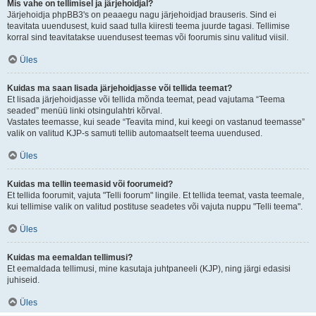
Mis vahe on tellimisel ja järjehoidjal?
Järjehoidja phpBB3's on peaaegu nagu järjehoidjad brauseris. Sind ei
teavitata uuendusest, kuid saad tulla kiiresti teema juurde tagasi. Tellimise
korral sind teavitatakse uuendusest teemas või foorumis sinu valitud viisil.
Üles
Kuidas ma saan lisada järjehoidjasse või tellida teemat?
Et lisada järjehoidjasse või tellida mõnda teemat, pead vajutama “Teema
seaded” menüü linki otsingulahtri kõrval.
Vastates teemasse, kui seade “Teavita mind, kui keegi on vastanud teemasse”
valik on valitud KJP-s samuti tellib automaatselt teema uuendused.
Üles
Kuidas ma tellin teemasid või foorumeid?
Et tellida foorumit, vajuta "Telli foorum" lingile. Et tellida teemat, vasta teemale,
kui tellimise valik on valitud postituse seadetes või vajuta nuppu "Telli teema".
Üles
Kuidas ma eemaldan tellimusi?
Et eemaldada tellimusi, mine kasutaja juhtpaneeli (KJP), ning järgi edasisi
juhiseid.
Üles