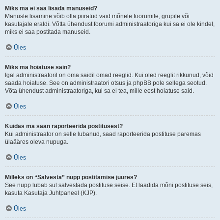
Miks ma ei saa lisada manuseid?
Manuste lisamine võib olla piiratud vaid mõnele foorumile, grupile või
kasutajale eraldi. Võtta ühendust foorumi administraatoriga kui sa ei ole kindel,
miks ei saa postitada manuseid.
Üles
Miks ma hoiatuse sain?
Igal administraatoril on oma saidil omad reeglid. Kui oled reeglit rikkunud, võid
saada hoiatuse. See on administraatori otsus ja phpBB pole sellega seotud.
Võta ühendust administraatoriga, kui sa ei tea, mille eest hoiatuse said.
Üles
Kuidas ma saan raporteerida postitusest?
Kui administraator on selle lubanud, saad raporteerida postituse paremas
ülaääres oleva nupuga.
Üles
Milleks on “Salvesta” nupp postitamise juures?
See nupp lubab sul salvestada postituse seise. Et laadida mõni postituse seis,
kasuta Kasutaja Juhtpaneel (KJP).
Üles