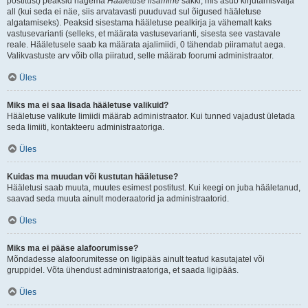
postitust) peaksid nägema
Hääletuse lisamine
sakki, mis asub kirjutamisvälja
all (kui seda ei näe, siis arvatavasti puuduvad sul õigused hääletuse
algatamiseks). Peaksid sisestama hääletuse pealkirja ja vähemalt kaks
vastusevarianti (selleks, et määrata vastusevarianti, sisesta see vastavale
reale. Hääletusele saab ka määrata ajalimiidi, 0 tähendab piiramatut aega.
Valikvastuste arv võib olla piiratud, selle määrab foorumi administraator.
Üles
Miks ma ei saa lisada hääletuse valikuid?
Hääletuse valikute limiidi määrab administraator. Kui tunned vajadust ületada
seda limiiti, kontakteeru administraatoriga.
Üles
Kuidas ma muudan või kustutan hääletuse?
Hääletusi saab muuta, muutes esimest postitust. Kui keegi on juba hääletanud,
saavad seda muuta ainult moderaatorid ja administraatorid.
Üles
Miks ma ei pääse alafoorumisse?
Mõndadesse alafoorumitesse on ligipääs ainult teatud kasutajatel või
gruppidel. Võta ühendust administraatoriga, et saada ligipääs.
Üles