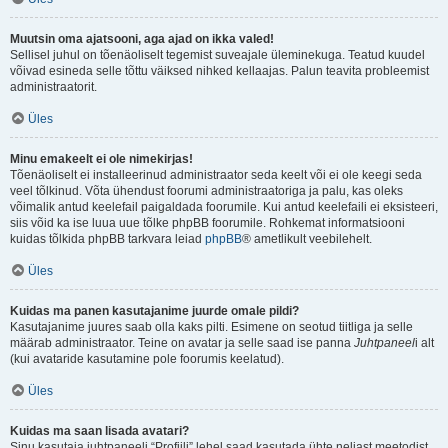
Muutsin oma ajatsooni, aga ajad on ikka valed!
Sellisel juhul on tõenäoliselt tegemist suveajale üleminekuga. Teatud kuudel
võivad esineda selle tõttu väiksed nihked kellaajas. Palun teavita probleemist
administraatorit.
Üles
Minu emakeelt ei ole nimekirjas!
Tõenäoliselt ei installeerinud administraator seda keelt või ei ole keegi seda
veel tõlkinud. Võta ühendust foorumi administraatoriga ja palu, kas oleks
võimalik antud keelefail paigaldada foorumile. Kui antud keelefaili ei eksisteeri,
siis võid ka ise luua uue tõlke phpBB foorumile. Rohkemat informatsiooni
kuidas tõlkida phpBB tarkvara leiad
phpBB
® ametlikult veebilehelt.
Üles
Kuidas ma panen kasutajanime juurde omale pildi?
Kasutajanime juures saab olla kaks pilti. Esimene on seotud tiitliga ja selle
määrab administraator. Teine on avatar ja selle saad ise panna
Juhtpaneel
i alt
(kui avataride kasutamine pole foorumis keelatud).
Üles
Kuidas ma saan lisada avatari?
Sinu kasutaja juhtpaneeli “Profiili” lehel saad kasutada ühte neljast meetodist,