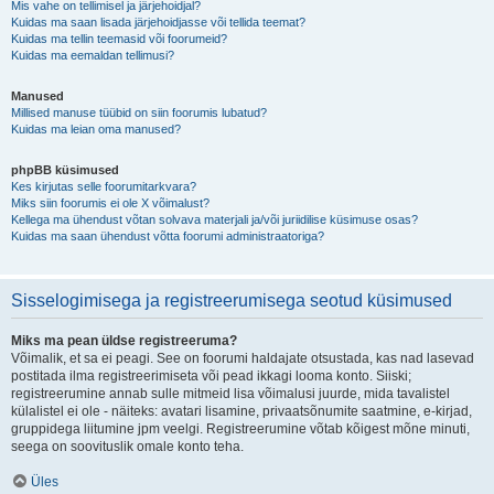
Mis vahe on tellimisel ja järjehoidjal?
Kuidas ma saan lisada järjehoidjasse või tellida teemat?
Kuidas ma tellin teemasid või foorumeid?
Kuidas ma eemaldan tellimusi?
Manused
Millised manuse tüübid on siin foorumis lubatud?
Kuidas ma leian oma manused?
phpBB küsimused
Kes kirjutas selle foorumitarkvara?
Miks siin foorumis ei ole X võimalust?
Kellega ma ühendust võtan solvava materjali ja/või juriidilise küsimuse osas?
Kuidas ma saan ühendust võtta foorumi administraatoriga?
Sisselogimisega ja registreerumisega seotud küsimused
Miks ma pean üldse registreeruma?
Võimalik, et sa ei peagi. See on foorumi haldajate otsustada, kas nad lasevad
postitada ilma registreerimiseta või pead ikkagi looma konto. Siiski;
registreerumine annab sulle mitmeid lisa võimalusi juurde, mida tavalistel
külalistel ei ole - näiteks: avatari lisamine, privaatsõnumite saatmine, e-kirjad,
gruppidega liitumine jpm veelgi. Registreerumine võtab kõigest mõne minuti,
seega on soovituslik omale konto teha.
Üles