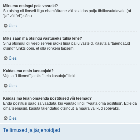
Miks mu otsingul pole vasteid?
Su otsing oli ilmselt liiga ebamäärane või sisaldas palju tihtikasutatavaid (nt.
"ja" või "ei") sõnu.
Üles
Miks saan ma otsingu vastuseks tühja lehe?
Sinu otsingul oli veebiserveri jaoks liiga palju vasteid. Kasutaja “täiendatud
otsing” funktsiooni, et olla rohkem täpsem.
Üles
Kuidas ma otsin kasutajaid?
Vajuta “Liikmed” ja siis “Leia kasutaja” linki.
Üles
Kuidas ma leian omaenda postitused või teemad?
Enda postitusi saad sa vaadata, kui vajutad lingil “Vaata oma postitusi”. Et leida
oma teemasid, kasuta täiendatud otsingut ja määra valikud sobivaks.
Üles
Tellimused ja järjehoidjad