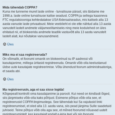
Mida tähendab COPPA?
Kuna me tunneme muret laste online - turvalisuse pärast, siis täidame me
1998.a. laste online turvalisuse kaitse seadust. COPPA ja sellega kaasneva
FTC regulatsiooniga kehtestatakse USA föderaalseadus, mis kaitseb alla 13
aasta vanuste laste privaatsust. Meie veebileht ei ole ette nähtud alla 13 aasta
vanustelt lastelt andmete väljameelitamiseks ning meie kodulehed on üles
ehitatud nii, et blokeerida andmete teadlik vastuvõtt alla 13 aasta vanustelt
lastelt alati, kui nõutakse vanusandmeid.
Üles
Miks ma ei saa registreeruda?
On võimalik, et foorumi omanik on blokeerinud su IP aadressi või
kasutajanime, millega üritasid registreeruda. Omanik võib olla keelustanud
üldse uute kasutajate registreerimise. Võta ühendust foorum administraatoriga,
et saada abi.
Üles
Ma registreerusin, aga ei saa sisse logida!
Kõigepealt kontrolli oma kasutajanime ja parooli. Kui need on kindlasti õiged,
siis järgmiseks võib-olla kaks põhjust. Esimene põhjus võib-olla see, et
registreerusid COPPA tingimustega. See tähendab kui Sa vajutasid linki
registreerumisel, et oled alla 13. aasta vana, siis pead järgima Sulle saadetuid
juhiseid. Teine põhjus võib olla aga see, et mõned foorumid nõuavad uutelt
registreerumistelt, kas kasutajalt endalt e-kirja teel või siis foorumi