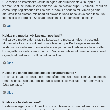
Uue teema postitamiseks kasuta mingis alafoorumis vastavat nuppu "Uus
teema". Vastuse lisamiseks teemasse, vajuta "Vasta" nuppu. Võimalik, et sul on
esmalt vaja registreerida kasutajaks, et saaksid seda toimi. Nimekirja oma
õigustest igas alafoorumis näed all olevas jaluses, näiteks: Sa saad teha uusi
teemasid siin foorumis, Sa saad postitada siin foorumis manuseid, jne.
Üles
Kuidas ma muudan või kustutan postitusi?
Kui sa pole moderaator, saad sa kustutada ja muuta ainult oma postitusi.
Muutmiseks kasuta postituse kõrval olevat nuppu. Kui keegi on su teatele
vastanud, sa seda enam kustutada ei saa ja muutes tuleb teate alla kiri selle
kohta, millal sa seda viimati muutsid. Moderaatorite muutmisest enamasti märki
ei jää, kuid nad võivad selle omal soovil lisada.
Üles
Kuidas ma panen oma postitusele signatuuri juurde?
Et lisada signatuuri postitusele, pead kõigepealt selle sisestama Juhtpaneelis.
Peale seda kui signatuur on loodud, siis postituse valikutes määrama valiku
"Lisa signatuur"
.
Üles
Kuidas ma hääletuse teen?
Hääletuste tegemine on lihte - kui postitad teema (või muudad teema esimest