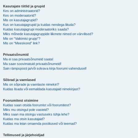
Kasutajate tiitlid ja grupid
Kes on administraatorid?
Kes on moderaatorid?
Mis on kasutajagrupid?
Kus on kasutajagrupid ja kuidas nendega liituda?
Kuidas kasutajagrupi moderaatoriks saada?
Miks mõnede kasutajagruppide liikmete nimed on värvilised?
Mis on “Vaikimisi grupp”?
Mis on “Meeskond” link?
Privaatsõnumid
Ma ei saa privaatsõnumeid saata!
Ma saan soovimatuid privaatsõnumeid!
Sain rämpsposti ja/või solvava kirja foorumi vahendusel!
Sõbrad ja vaenlased
Mis on sõprade ja vaenlaste nimekiri?
Kuidas lisada või eemaldada kasutajaid nimekirjast?
Foorumitest otsimine
Kuidas saan otsida foorumist või foorumitest?
Miks mu otsingul pole vasteid?
Miks saan ma otsingu vastuseks tühja lehe?
Kuidas ma otsin kasutajaid?
Kuidas ma leian omaenda postitused või teemad?
Tellimused ja järjehoidjad