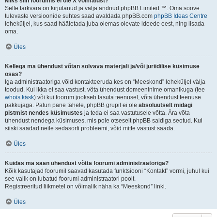
Miks siin foorumis ei ole X võimalust?
Selle tarkvara on kirjutanud ja välja andnud phpBB Limited ™. Oma soove
tulevaste versioonide suhtes saad avaldada phpBB.com
phpBB Ideas Centre
leheküljel, kus saad hääletada juba olemas olevate ideede eest, ning lisada
oma.
Üles
Kellega ma ühendust võtan solvava materjali ja/või juriidilise küsimuse
osas?
Iga administraatoriga võid kontakteeruda kes on “Meeskond” leheküljel välja
toodud. Kui ikka ei saa vastust, võta ühendust domeeninime omanikuga (tee
whois käsk
) või kui foorum jookseb tasuta teenusel, võta ühendust teenuse
pakkujaga. Palun pane tähele, phpBB grupil ei ole
absoluutselt midagi
pistmist nendes küsimustes
ja teda ei saa vastutusele võtta. Ära võta
ühendust nendega küsimuses, mis pole otseselt phpBB saidiga seotud. Kui
siiski saadad neile sedasorti probleemi, võid mitte vastust saada.
Üles
Kuidas ma saan ühendust võtta foorumi administraatoriga?
Kõik kasutajad foorumil saavad kasutada funktsiooni “Kontakt” vormi, juhul kui
see valik on lubatud foorumi administraatori poolt.
Registreeritud liikmetel on võimalik näha ka “Meeskond” linki.
Üles