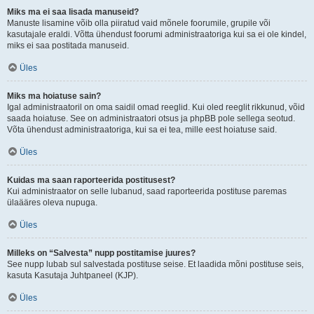
Miks ma ei saa lisada manuseid?
Manuste lisamine võib olla piiratud vaid mõnele foorumile, grupile või
kasutajale eraldi. Võtta ühendust foorumi administraatoriga kui sa ei ole kindel,
miks ei saa postitada manuseid.
Üles
Miks ma hoiatuse sain?
Igal administraatoril on oma saidil omad reeglid. Kui oled reeglit rikkunud, võid
saada hoiatuse. See on administraatori otsus ja phpBB pole sellega seotud.
Võta ühendust administraatoriga, kui sa ei tea, mille eest hoiatuse said.
Üles
Kuidas ma saan raporteerida postitusest?
Kui administraator on selle lubanud, saad raporteerida postituse paremas
ülaääres oleva nupuga.
Üles
Milleks on “Salvesta” nupp postitamise juures?
See nupp lubab sul salvestada postituse seise. Et laadida mõni postituse seis,
kasuta Kasutaja Juhtpaneel (KJP).
Üles