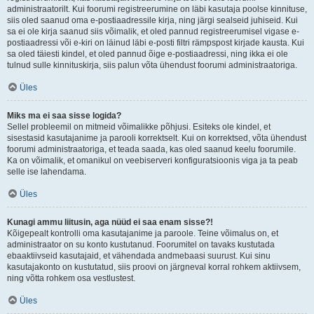
administraatorilt. Kui foorumi registreerumine on läbi kasutaja poolse kinnituse,
siis oled saanud oma e-postiaadressile kirja, ning järgi sealseid juhiseid. Kui
sa ei ole kirja saanud siis võimalik, et oled pannud registreerumisel vigase e-
postiaadressi või e-kiri on läinud läbi e-posti filtri rämpspost kirjade kausta. Kui
sa oled täiesti kindel, et oled pannud õige e-postiaadressi, ning ikka ei ole
tulnud sulle kinnituskirja, siis palun võta ühendust foorumi administraatoriga.
Üles
Miks ma ei saa sisse logida?
Sellel probleemil on mitmeid võimalikke põhjusi. Esiteks ole kindel, et
sisestasid kasutajanime ja parooli korrektselt. Kui on korrektsed, võta ühendust
foorumi administraatoriga, et teada saada, kas oled saanud keelu foorumile.
Ka on võimalik, et omanikul on veebiserveri konfiguratsioonis viga ja ta peab
selle ise lahendama.
Üles
Kunagi ammu liitusin, aga nüüd ei saa enam sisse?!
Kõigepealt kontrolli oma kasutajanime ja paroole. Teine võimalus on, et
administraator on su konto kustutanud. Foorumitel on tavaks kustutada
ebaaktiivseid kasutajaid, et vähendada andmebaasi suurust. Kui sinu
kasutajakonto on kustutatud, siis proovi on järgneval korral rohkem aktiivsem,
ning võtta rohkem osa vestlustest.
Üles