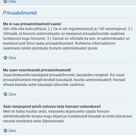
Üles
Privaatsõnumid
Ma ei saa privaatsõnumeid saata!
Siin võib olla kolm põhjust; 1.) Sa ei ole registreerunud ja / või sisseloginud. 2.)
Võimalik, et foorumi administraator on keelanud privaatsõnumite saatmise
funktsiooni kogu foorumis. 3.) Samuti on võimalik ka see, et administraator on
keelanud just Sinul saata privaatsõnumeid. Rohkema informatsiooni
saamiseks tuleks pöörduda foorumi administraatori poole.
Üles
Ma saan soovimatuid privaatsõnumeid!
Saad blokeerida kasutajaid privaatsõnumid, kasutades reegleid. Kui saad
privaatsõnumeid mingilt kindlalt kasutajalt, teavita administraatorit; Nemad
võivad keelata sellel kasutajal sõnumite saatmise.
Üles
Sain rämpsposti ja/või solvava kirja foorumi vahendusel!
Meil on kahju kuulda seda, edasiseks tegevuseks saada foorumi
administraatorile koopia kogu kirjast ja loodetavasti kasutab ta enda käsutuses
olevaid meetmeid selle lõpetamiseks.
Üles