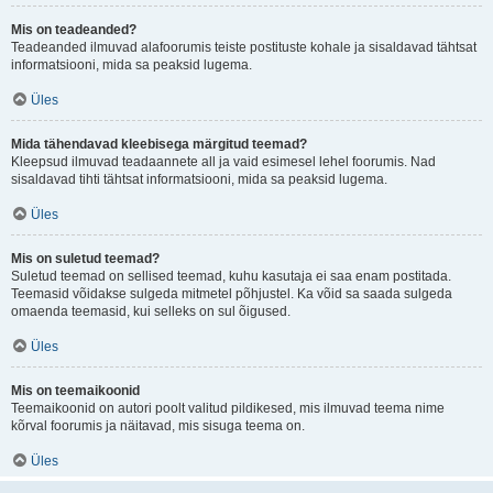
Mis on teadeanded?
Teadeanded ilmuvad alafoorumis teiste postituste kohale ja sisaldavad tähtsat
informatsiooni, mida sa peaksid lugema.
Üles
Mida tähendavad kleebisega märgitud teemad?
Kleepsud ilmuvad teadaannete all ja vaid esimesel lehel foorumis. Nad
sisaldavad tihti tähtsat informatsiooni, mida sa peaksid lugema.
Üles
Mis on suletud teemad?
Suletud teemad on sellised teemad, kuhu kasutaja ei saa enam postitada.
Teemasid võidakse sulgeda mitmetel põhjustel. Ka võid sa saada sulgeda
omaenda teemasid, kui selleks on sul õigused.
Üles
Mis on teemaikoonid
Teemaikoonid on autori poolt valitud pildikesed, mis ilmuvad teema nime
kõrval foorumis ja näitavad, mis sisuga teema on.
Üles