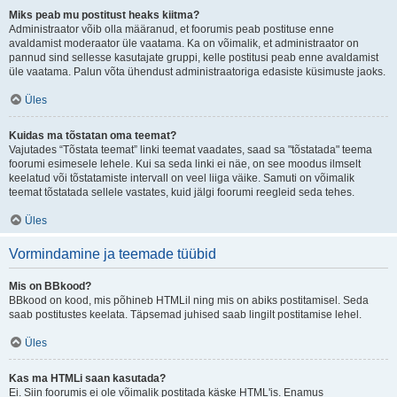
Miks peab mu postitust heaks kiitma?
Administraator võib olla määranud, et foorumis peab postituse enne
avaldamist moderaator üle vaatama. Ka on võimalik, et administraator on
pannud sind sellesse kasutajate gruppi, kelle postitusi peab enne avaldamist
üle vaatama. Palun võta ühendust administraatoriga edasiste küsimuste jaoks.
Üles
Kuidas ma tõstatan oma teemat?
Vajutades “Tõstata teemat” linki teemat vaadates, saad sa "tõstatada" teema
foorumi esimesele lehele. Kui sa seda linki ei näe, on see moodus ilmselt
keelatud või tõstatamiste intervall on veel liiga väike. Samuti on võimalik
teemat tõstatada sellele vastates, kuid jälgi foorumi reegleid seda tehes.
Üles
Vormindamine ja teemade tüübid
Mis on BBkood?
BBkood on kood, mis põhineb HTMLil ning mis on abiks postitamisel. Seda
saab postitustes keelata. Täpsemad juhised saab lingilt postitamise lehel.
Üles
Kas ma HTMLi saan kasutada?
Ei. Siin foorumis ei ole võimalik postitada käske HTML'is. Enamus