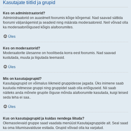
Kasutajate tiitlid ja grupid
Kes on administraatorid?
Administraatorid on auastmelt foorumis kõige kõrgemal. Nad saavad sättida
foorumi väljanägemist ja seadeid ning määrata moderaatoreid. Neil võivad olla
ka moderaatoriõigused kõigis alafoorumites.
Üles
Kes on moderaatorid?
Moderaatorite ülesanne on hoolitseda korra eest foorumis. Nad saavad
kustutada, muuta ja liigutada teemasid.
Üles
Mis on kasutajagrupid?
Kasutajagrupid on võimalus liikmeid gruppidesse jagada. Üks inimene saab
kuuluda mitmesse gruppi ning gruppidel saab olla eriõiguseid. Nii saab
näiteks anda mõnele grupile õiguse mõnda alafoorumite kasutada, kuigi teised
seda teha ei saa..
Üles
Kus on kasutajagrupid ja kuidas nendega liituda?
Olemasolevaid gruppe saad vaadata menüüst Kasutajagruppide alt. Seal saad
ka oma liitumisavalduse esitada. Grupid võivad olla ka varjatud.