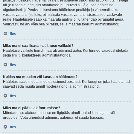
postitust) peaksid nägema
Hääletuse lisamine
sakki, mis asub kirjutamisvälja
all (kui seda ei näe, siis arvatavasti puuduvad sul õigused hääletuse
algatamiseks). Peaksid sisestama hääletuse pealkirja ja vähemalt kaks
vastusevarianti (selleks, et määrata vastusevarianti, sisesta see vastavale
reale. Hääletusele saab ka määrata ajalimiidi, 0 tähendab piiramatut aega.
Valikvastuste arv võib olla piiratud, selle määrab foorumi administraator.
Üles
Miks ma ei saa lisada hääletuse valikuid?
Hääletuse valikute limiidi määrab administraator. Kui tunned vajadust ületada
seda limiiti, kontakteeru administraatoriga.
Üles
Kuidas ma muudan või kustutan hääletuse?
Hääletusi saab muuta, muutes esimest postitust. Kui keegi on juba hääletanud,
saavad seda muuta ainult moderaatorid ja administraatorid.
Üles
Miks ma ei pääse alafoorumisse?
Mõndadesse alafoorumitesse on ligipääs ainult teatud kasutajatel või
gruppidel. Võta ühendust administraatoriga, et saada ligipääs.
Üles