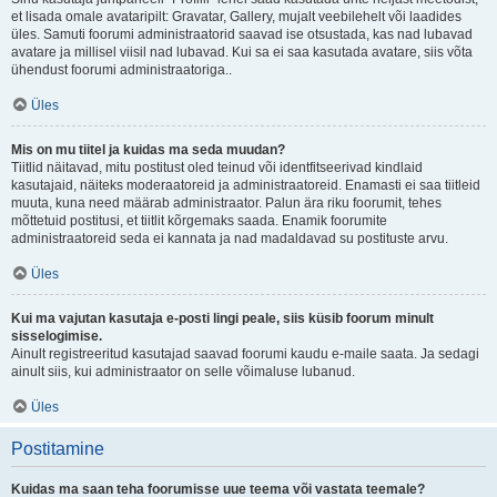
et lisada omale avataripilt: Gravatar, Gallery, mujalt veebilehelt või laadides
üles. Samuti foorumi administraatorid saavad ise otsustada, kas nad lubavad
avatare ja millisel viisil nad lubavad. Kui sa ei saa kasutada avatare, siis võta
ühendust foorumi administraatoriga..
Üles
Mis on mu tiitel ja kuidas ma seda muudan?
Tiitlid näitavad, mitu postitust oled teinud või identfitseerivad kindlaid
kasutajaid, näiteks moderaatoreid ja administraatoreid. Enamasti ei saa tiitleid
muuta, kuna need määrab administraator. Palun ära riku foorumit, tehes
mõttetuid postitusi, et tiitlit kõrgemaks saada. Enamik foorumite
administraatoreid seda ei kannata ja nad madaldavad su postituste arvu.
Üles
Kui ma vajutan kasutaja e-posti lingi peale, siis küsib foorum minult
sisselogimise.
Ainult registreeritud kasutajad saavad foorumi kaudu e-maile saata. Ja sedagi
ainult siis, kui administraator on selle võimaluse lubanud.
Üles
Postitamine
Kuidas ma saan teha foorumisse uue teema või vastata teemale?