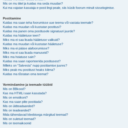
Mis on mu tiitel ja kuidas ma seda muudan?
Kui ma vajutan kasutaja e-posti lingi peale, siis küsib foorum minult sisselogimise.
Postitamine
Kuidas ma saan teha foorumisse uue teema või vastata teemale?
Kuidas ma muudan või kustutan postitusi?
Kuidas ma panen oma postitusele signatuuri juurde?
Kuidas ma hääletuse teen?
Miks ma ei saa lisada hääletuse valikuid?
Kuidas ma muudan või kustutan hääletuse?
Miks ma ei pääse alafoorumisse?
Miks ma ei saa lisada manuseid?
Miks ma hoiatuse sain?
Kuidas ma saan raporteerida postitusest?
Milleks on “Salvesta” nupp postitamise juures?
Miks peab mu postitust heaks kiitma?
Kuidas ma tõstatan oma teemat?
Vormindamine ja teemade tüübid
Mis on BBkood?
Kas ma HTMLi saan kasutada?
Mis on emotikoni?
Kas ma saan pilte postitada?
Mis on üldteadaanded?
Mis on teadeanded?
Mida tähendavad kleebisega märgitud teemad?
Mis on suletud teemad?
Mis on teemaikoonid