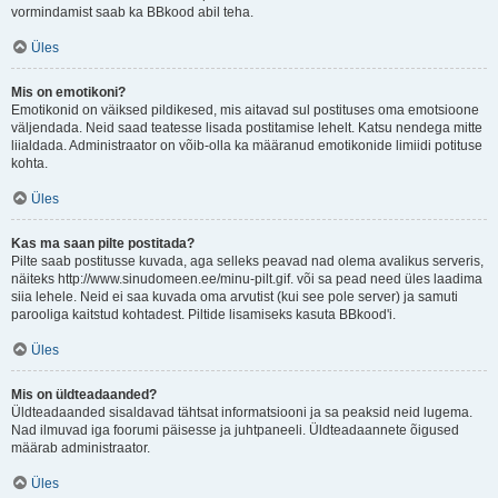
vormindamist saab ka BBkood abil teha.
Üles
Mis on emotikoni?
Emotikonid on väiksed pildikesed, mis aitavad sul postituses oma emotsioone
väljendada. Neid saad teatesse lisada postitamise lehelt. Katsu nendega mitte
liialdada. Administraator on võib-olla ka määranud emotikonide limiidi potituse
kohta.
Üles
Kas ma saan pilte postitada?
Pilte saab postitusse kuvada, aga selleks peavad nad olema avalikus serveris,
näiteks http://www.sinudomeen.ee/minu-pilt.gif. või sa pead need üles laadima
siia lehele. Neid ei saa kuvada oma arvutist (kui see pole server) ja samuti
parooliga kaitstud kohtadest. Piltide lisamiseks kasuta BBkood'i.
Üles
Mis on üldteadaanded?
Üldteadaanded sisaldavad tähtsat informatsiooni ja sa peaksid neid lugema.
Nad ilmuvad iga foorumi päisesse ja juhtpaneeli. Üldteadaannete õigused
määrab administraator.
Üles