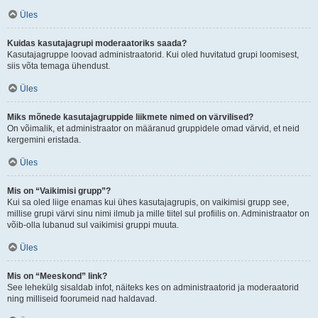
Üles
Kuidas kasutajagrupi moderaatoriks saada?
Kasutajagruppe loovad administraatorid. Kui oled huvitatud grupi loomisest,
siis võta temaga ühendust.
Üles
Miks mõnede kasutajagruppide liikmete nimed on värvilised?
On võimalik, et administraator on määranud gruppidele omad värvid, et neid
kergemini eristada.
Üles
Mis on “Vaikimisi grupp”?
Kui sa oled liige enamas kui ühes kasutajagrupis, on vaikimisi grupp see,
millise grupi värvi sinu nimi ilmub ja mille tiitel sul profiilis on. Administraator on
võib-olla lubanud sul vaikimisi gruppi muuta.
Üles
Mis on “Meeskond” link?
See lehekülg sisaldab infot, näiteks kes on administraatorid ja moderaatorid
ning milliseid foorumeid nad haldavad.