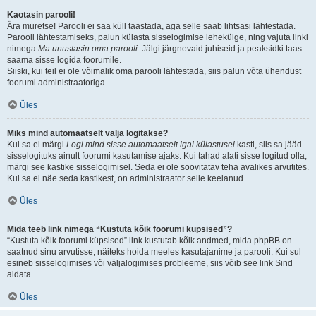
Kaotasin parooli!
Ära muretse! Parooli ei saa küll taastada, aga selle saab lihtsasi lähtestada.
Parooli lähtestamiseks, palun külasta sisselogimise lehekülge, ning vajuta linki
nimega
Ma unustasin oma parooli
. Jälgi järgnevaid juhiseid ja peaksidki taas
saama sisse logida foorumile.
Siiski, kui teil ei ole võimalik oma parooli lähtestada, siis palun võta ühendust
foorumi administraatoriga.
Üles
Miks mind automaatselt välja logitakse?
Kui sa ei märgi
Logi mind sisse automaatselt igal külastusel
kasti, siis sa jääd
sisselogituks ainult foorumi kasutamise ajaks. Kui tahad alati sisse logitud olla,
märgi see kastike sisselogimisel. Seda ei ole soovitatav teha avalikes arvutites.
Kui sa ei näe seda kastikest, on administraator selle keelanud.
Üles
Mida teeb link nimega “Kustuta kõik foorumi küpsised”?
“Kustuta kõik foorumi küpsised” link kustutab kõik andmed, mida phpBB on
saatnud sinu arvutisse, näiteks hoida meeles kasutajanime ja parooli. Kui sul
esineb sisselogimises või väljalogimises probleeme, siis võib see link Sind
aidata.
Üles