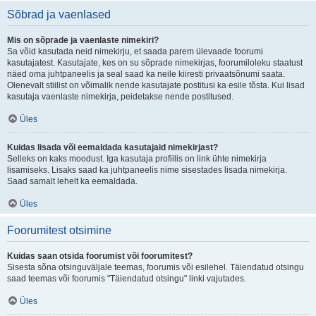
Sõbrad ja vaenlased
Mis on sõprade ja vaenlaste nimekiri?
Sa võid kasutada neid nimekirju, et saada parem ülevaade foorumi
kasutajatest. Kasutajate, kes on su sõprade nimekirjas, foorumiloleku staatust
näed oma juhtpaneelis ja seal saad ka neile kiiresti privaatsõnumi saata.
Olenevalt stiilist on võimalik nende kasutajate postitusi ka esile tõsta. Kui lisad
kasutaja vaenlaste nimekirja, peidetakse nende postitused.
Üles
Kuidas lisada või eemaldada kasutajaid nimekirjast?
Selleks on kaks moodust. Iga kasutaja profiilis on link ühte nimekirja
lisamiseks. Lisaks saad ka juhtpaneelis nime sisestades lisada nimekirja.
Saad samalt lehelt ka eemaldada.
Üles
Foorumitest otsimine
Kuidas saan otsida foorumist või foorumitest?
Sisesta sõna otsinguväljale teemas, foorumis või esilehel. Täiendatud otsingu
saad teemas või foorumis "Täiendatud otsingu" linki vajutades.
Üles