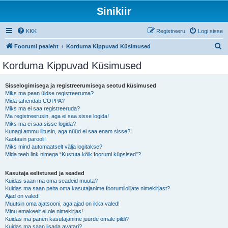
Sinikiir
KKK
Registreeru
Logi sisse
O
Foorumi pealeht
Korduma Kippuvad Küsimused
t
Korduma Kippuvad Küsimused
s
i
Sisselogimisega ja registreerumisega seotud küsimused
Miks ma pean üldse registreeruma?
Mida tähendab COPPA?
Miks ma ei saa registreeruda?
Ma registreerusin, aga ei saa sisse logida!
Miks ma ei saa sisse logida?
Kunagi ammu liitusin, aga nüüd ei saa enam sisse?!
Kaotasin parooli!
Miks mind automaatselt välja logitakse?
Mida teeb link nimega “Kustuta kõik foorumi küpsised”?
Kasutaja eelistused ja seaded
Kuidas saan ma oma seadeid muuta?
Kuidas ma saan peita oma kasutajanime foorumilolijate nimekirjast?
Ajad on valed!
Muutsin oma ajatsooni, aga ajad on ikka valed!
Minu emakeelt ei ole nimekirjas!
Kuidas ma panen kasutajanime juurde omale pildi?
Kuidas ma saan lisada avatari?