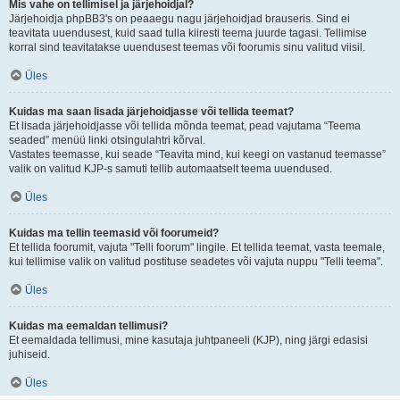
Mis vahe on tellimisel ja järjehoidjal?
Järjehoidja phpBB3's on peaaegu nagu järjehoidjad brauseris. Sind ei
teavitata uuendusest, kuid saad tulla kiiresti teema juurde tagasi. Tellimise
korral sind teavitatakse uuendusest teemas või foorumis sinu valitud viisil.
Üles
Kuidas ma saan lisada järjehoidjasse või tellida teemat?
Et lisada järjehoidjasse või tellida mõnda teemat, pead vajutama “Teema
seaded” menüü linki otsingulahtri kõrval.
Vastates teemasse, kui seade “Teavita mind, kui keegi on vastanud teemasse”
valik on valitud KJP-s samuti tellib automaatselt teema uuendused.
Üles
Kuidas ma tellin teemasid või foorumeid?
Et tellida foorumit, vajuta "Telli foorum" lingile. Et tellida teemat, vasta teemale,
kui tellimise valik on valitud postituse seadetes või vajuta nuppu "Telli teema".
Üles
Kuidas ma eemaldan tellimusi?
Et eemaldada tellimusi, mine kasutaja juhtpaneeli (KJP), ning järgi edasisi
juhiseid.
Üles