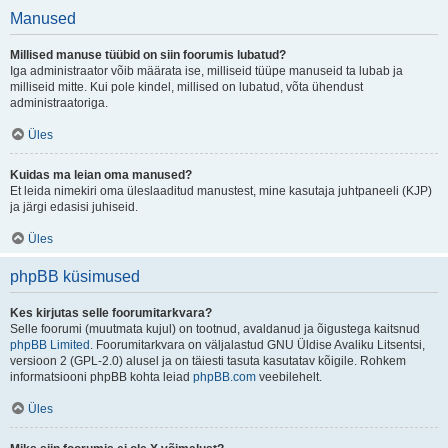
Manused
Millised manuse tüübid on siin foorumis lubatud?
Iga administraator võib määrata ise, milliseid tüüpe manuseid ta lubab ja
milliseid mitte. Kui pole kindel, millised on lubatud, võta ühendust
administraatoriga.
Üles
Kuidas ma leian oma manused?
Et leida nimekiri oma üleslaaditud manustest, mine kasutaja juhtpaneeli (KJP)
ja järgi edasisi juhiseid.
Üles
phpBB küsimused
Kes kirjutas selle foorumitarkvara?
Selle foorumi (muutmata kujul) on tootnud, avaldanud ja õigustega kaitsnud
phpBB Limited
. Foorumitarkvara on väljalastud GNU Üldise Avaliku Litsentsi,
versioon 2 (GPL-2.0) alusel ja on täiesti tasuta kasutatav kõigile. Rohkem
informatsiooni phpBB kohta leiad
phpBB.com
veebilehelt.
Üles