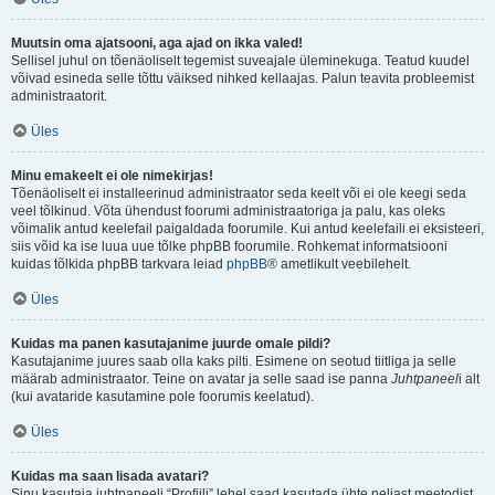
Muutsin oma ajatsooni, aga ajad on ikka valed!
Sellisel juhul on tõenäoliselt tegemist suveajale üleminekuga. Teatud kuudel
võivad esineda selle tõttu väiksed nihked kellaajas. Palun teavita probleemist
administraatorit.
Üles
Minu emakeelt ei ole nimekirjas!
Tõenäoliselt ei installeerinud administraator seda keelt või ei ole keegi seda
veel tõlkinud. Võta ühendust foorumi administraatoriga ja palu, kas oleks
võimalik antud keelefail paigaldada foorumile. Kui antud keelefaili ei eksisteeri,
siis võid ka ise luua uue tõlke phpBB foorumile. Rohkemat informatsiooni
kuidas tõlkida phpBB tarkvara leiad
phpBB
® ametlikult veebilehelt.
Üles
Kuidas ma panen kasutajanime juurde omale pildi?
Kasutajanime juures saab olla kaks pilti. Esimene on seotud tiitliga ja selle
määrab administraator. Teine on avatar ja selle saad ise panna
Juhtpaneel
i alt
(kui avataride kasutamine pole foorumis keelatud).
Üles
Kuidas ma saan lisada avatari?
Sinu kasutaja juhtpaneeli “Profiili” lehel saad kasutada ühte neljast meetodist,