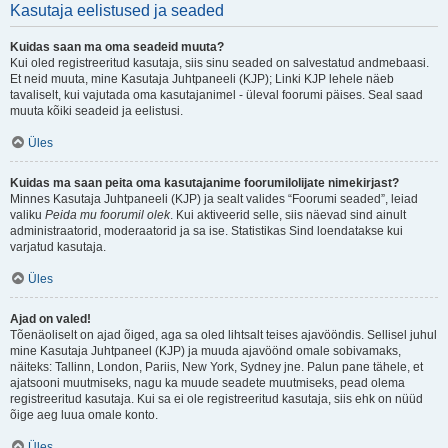
Kasutaja eelistused ja seaded
Kuidas saan ma oma seadeid muuta?
Kui oled registreeritud kasutaja, siis sinu seaded on salvestatud andmebaasi.
Et neid muuta, mine Kasutaja Juhtpaneeli (KJP); Linki KJP lehele näeb
tavaliselt, kui vajutada oma kasutajanimel - üleval foorumi päises. Seal saad
muuta kõiki seadeid ja eelistusi.
Üles
Kuidas ma saan peita oma kasutajanime foorumilolijate nimekirjast?
Minnes Kasutaja Juhtpaneeli (KJP) ja sealt valides “Foorumi seaded”, leiad
valiku
Peida mu foorumil olek
. Kui aktiveerid selle, siis näevad sind ainult
administraatorid, moderaatorid ja sa ise. Statistikas Sind loendatakse kui
varjatud kasutaja.
Üles
Ajad on valed!
Tõenäoliselt on ajad õiged, aga sa oled lihtsalt teises ajavööndis. Sellisel juhul
mine Kasutaja Juhtpaneel (KJP) ja muuda ajavöönd omale sobivamaks,
näiteks: Tallinn, London, Pariis, New York, Sydney jne. Palun pane tähele, et
ajatsooni muutmiseks, nagu ka muude seadete muutmiseks, pead olema
registreeritud kasutaja. Kui sa ei ole registreeritud kasutaja, siis ehk on nüüd
õige aeg luua omale konto.
Üles