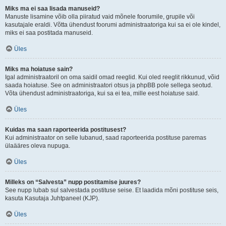
Miks ma ei saa lisada manuseid?
Manuste lisamine võib olla piiratud vaid mõnele foorumile, grupile või
kasutajale eraldi. Võtta ühendust foorumi administraatoriga kui sa ei ole kindel,
miks ei saa postitada manuseid.
Üles
Miks ma hoiatuse sain?
Igal administraatoril on oma saidil omad reeglid. Kui oled reeglit rikkunud, võid
saada hoiatuse. See on administraatori otsus ja phpBB pole sellega seotud.
Võta ühendust administraatoriga, kui sa ei tea, mille eest hoiatuse said.
Üles
Kuidas ma saan raporteerida postitusest?
Kui administraator on selle lubanud, saad raporteerida postituse paremas
ülaääres oleva nupuga.
Üles
Milleks on “Salvesta” nupp postitamise juures?
See nupp lubab sul salvestada postituse seise. Et laadida mõni postituse seis,
kasuta Kasutaja Juhtpaneel (KJP).
Üles