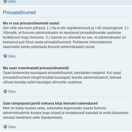
Üles
Privaatsõnumid
Ma ei saa privaatsõnumeid saata!
Siin võib olla kolm põhjust; 1.) Sa ei ole registreerunud ja / või sisseloginud. 2.)
Võimalik, et foorumi administraator on keelanud privaatsõnumite saatmise
funktsiooni kogu foorumis. 3.) Samuti on võimalik ka see, et administraator on
keelanud just Sinul saata privaatsõnumeid. Rohkema informatsiooni
saamiseks tuleks pöörduda foorumi administraatori poole.
Üles
Ma saan soovimatuid privaatsõnumeid!
Saad blokeerida kasutajaid privaatsõnumid, kasutades reegleid. Kui saad
privaatsõnumeid mingilt kindlalt kasutajalt, teavita administraatorit; Nemad
võivad keelata sellel kasutajal sõnumite saatmise.
Üles
Sain rämpsposti ja/või solvava kirja foorumi vahendusel!
Meil on kahju kuulda seda, edasiseks tegevuseks saada foorumi
administraatorile koopia kogu kirjast ja loodetavasti kasutab ta enda käsutuses
olevaid meetmeid selle lõpetamiseks.
Üles