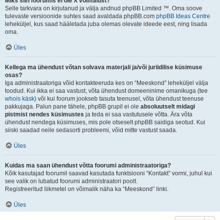
Miks siin foorumis ei ole X võimalust?
Selle tarkvara on kirjutanud ja välja andnud phpBB Limited ™. Oma soove
tulevaste versioonide suhtes saad avaldada phpBB.com
phpBB Ideas Centre
leheküljel, kus saad hääletada juba olemas olevate ideede eest, ning lisada
oma.
Üles
Kellega ma ühendust võtan solvava materjali ja/või juriidilise küsimuse
osas?
Iga administraatoriga võid kontakteeruda kes on “Meeskond” leheküljel välja
toodud. Kui ikka ei saa vastust, võta ühendust domeeninime omanikuga (tee
whois käsk
) või kui foorum jookseb tasuta teenusel, võta ühendust teenuse
pakkujaga. Palun pane tähele, phpBB grupil ei ole
absoluutselt midagi
pistmist nendes küsimustes
ja teda ei saa vastutusele võtta. Ära võta
ühendust nendega küsimuses, mis pole otseselt phpBB saidiga seotud. Kui
siiski saadad neile sedasorti probleemi, võid mitte vastust saada.
Üles
Kuidas ma saan ühendust võtta foorumi administraatoriga?
Kõik kasutajad foorumil saavad kasutada funktsiooni “Kontakt” vormi, juhul kui
see valik on lubatud foorumi administraatori poolt.
Registreeritud liikmetel on võimalik näha ka “Meeskond” linki.
Üles