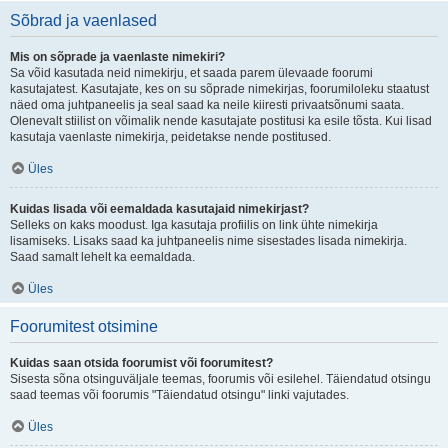
Sõbrad ja vaenlased
Mis on sõprade ja vaenlaste nimekiri?
Sa võid kasutada neid nimekirju, et saada parem ülevaade foorumi
kasutajatest. Kasutajate, kes on su sõprade nimekirjas, foorumiloleku staatust
näed oma juhtpaneelis ja seal saad ka neile kiiresti privaatsõnumi saata.
Olenevalt stiilist on võimalik nende kasutajate postitusi ka esile tõsta. Kui lisad
kasutaja vaenlaste nimekirja, peidetakse nende postitused.
Üles
Kuidas lisada või eemaldada kasutajaid nimekirjast?
Selleks on kaks moodust. Iga kasutaja profiilis on link ühte nimekirja
lisamiseks. Lisaks saad ka juhtpaneelis nime sisestades lisada nimekirja.
Saad samalt lehelt ka eemaldada.
Üles
Foorumitest otsimine
Kuidas saan otsida foorumist või foorumitest?
Sisesta sõna otsinguväljale teemas, foorumis või esilehel. Täiendatud otsingu
saad teemas või foorumis "Täiendatud otsingu" linki vajutades.
Üles