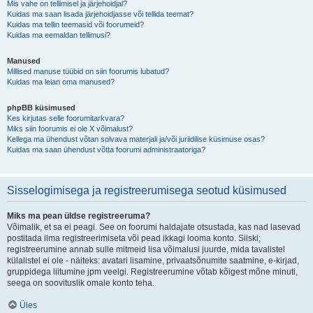
Mis vahe on tellimisel ja järjehoidjal?
Kuidas ma saan lisada järjehoidjasse või tellida teemat?
Kuidas ma tellin teemasid või foorumeid?
Kuidas ma eemaldan tellimusi?
Manused
Millised manuse tüübid on siin foorumis lubatud?
Kuidas ma leian oma manused?
phpBB küsimused
Kes kirjutas selle foorumitarkvara?
Miks siin foorumis ei ole X võimalust?
Kellega ma ühendust võtan solvava materjali ja/või juriidilise küsimuse osas?
Kuidas ma saan ühendust võtta foorumi administraatoriga?
Sisselogimisega ja registreerumisega seotud küsimused
Miks ma pean üldse registreeruma?
Võimalik, et sa ei peagi. See on foorumi haldajate otsustada, kas nad lasevad
postitada ilma registreerimiseta või pead ikkagi looma konto. Siiski;
registreerumine annab sulle mitmeid lisa võimalusi juurde, mida tavalistel
külalistel ei ole - näiteks: avatari lisamine, privaatsõnumite saatmine, e-kirjad,
gruppidega liitumine jpm veelgi. Registreerumine võtab kõigest mõne minuti,
seega on soovituslik omale konto teha.
Üles