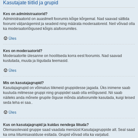
Kasutajate tiitlid ja grupid
Kes on administraatorid?
Administraatorid on auastmelt foorumis kõige kõrgemal. Nad saavad sättida
foorumi väljanägemist ja seadeid ning määrata moderaatoreid. Neil võivad olla
ka moderaatoriõigused kõigis alafoorumites.
Üles
Kes on moderaatorid?
Moderaatorite ülesanne on hoolitseda korra eest foorumis. Nad saavad
kustutada, muuta ja liigutada teemasid.
Üles
Mis on kasutajagrupid?
Kasutajagrupid on võimalus liikmeid gruppidesse jagada. Üks inimene saab
kuuluda mitmesse gruppi ning gruppidel saab olla eriõiguseid. Nii saab
näiteks anda mõnele grupile õiguse mõnda alafoorumite kasutada, kuigi teised
seda teha ei saa..
Üles
Kus on kasutajagrupid ja kuidas nendega liituda?
Olemasolevaid gruppe saad vaadata menüüst Kasutajagruppide alt. Seal saad
ka oma liitumisavalduse esitada. Grupid võivad olla ka varjatud.