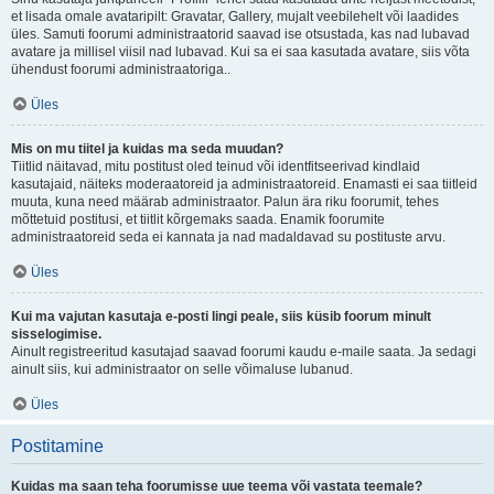
et lisada omale avataripilt: Gravatar, Gallery, mujalt veebilehelt või laadides
üles. Samuti foorumi administraatorid saavad ise otsustada, kas nad lubavad
avatare ja millisel viisil nad lubavad. Kui sa ei saa kasutada avatare, siis võta
ühendust foorumi administraatoriga..
Üles
Mis on mu tiitel ja kuidas ma seda muudan?
Tiitlid näitavad, mitu postitust oled teinud või identfitseerivad kindlaid
kasutajaid, näiteks moderaatoreid ja administraatoreid. Enamasti ei saa tiitleid
muuta, kuna need määrab administraator. Palun ära riku foorumit, tehes
mõttetuid postitusi, et tiitlit kõrgemaks saada. Enamik foorumite
administraatoreid seda ei kannata ja nad madaldavad su postituste arvu.
Üles
Kui ma vajutan kasutaja e-posti lingi peale, siis küsib foorum minult
sisselogimise.
Ainult registreeritud kasutajad saavad foorumi kaudu e-maile saata. Ja sedagi
ainult siis, kui administraator on selle võimaluse lubanud.
Üles
Postitamine
Kuidas ma saan teha foorumisse uue teema või vastata teemale?