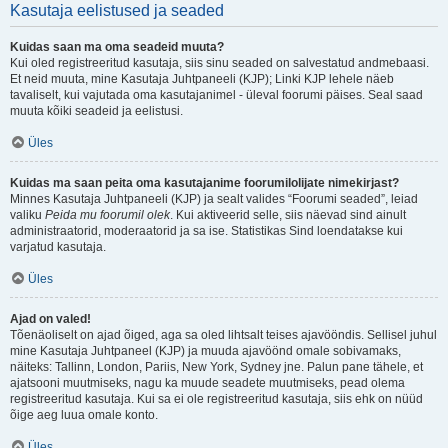
Kasutaja eelistused ja seaded
Kuidas saan ma oma seadeid muuta?
Kui oled registreeritud kasutaja, siis sinu seaded on salvestatud andmebaasi.
Et neid muuta, mine Kasutaja Juhtpaneeli (KJP); Linki KJP lehele näeb
tavaliselt, kui vajutada oma kasutajanimel - üleval foorumi päises. Seal saad
muuta kõiki seadeid ja eelistusi.
Üles
Kuidas ma saan peita oma kasutajanime foorumilolijate nimekirjast?
Minnes Kasutaja Juhtpaneeli (KJP) ja sealt valides “Foorumi seaded”, leiad
valiku
Peida mu foorumil olek
. Kui aktiveerid selle, siis näevad sind ainult
administraatorid, moderaatorid ja sa ise. Statistikas Sind loendatakse kui
varjatud kasutaja.
Üles
Ajad on valed!
Tõenäoliselt on ajad õiged, aga sa oled lihtsalt teises ajavööndis. Sellisel juhul
mine Kasutaja Juhtpaneel (KJP) ja muuda ajavöönd omale sobivamaks,
näiteks: Tallinn, London, Pariis, New York, Sydney jne. Palun pane tähele, et
ajatsooni muutmiseks, nagu ka muude seadete muutmiseks, pead olema
registreeritud kasutaja. Kui sa ei ole registreeritud kasutaja, siis ehk on nüüd
õige aeg luua omale konto.
Üles