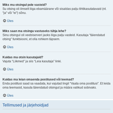
Miks mu otsingul pole vasteid?
Su otsing oli ilmselt liiga ebamäärane või sisaldas palju tihtikasutatavaid (nt.
"ja" või "ei") sõnu.
Üles
Miks saan ma otsingu vastuseks tühja lehe?
Sinu otsingul oli veebiserveri jaoks liiga palju vasteid. Kasutaja “täiendatud
otsing” funktsiooni, et olla rohkem täpsem.
Üles
Kuidas ma otsin kasutajaid?
Vajuta “Liikmed” ja siis “Leia kasutaja” linki.
Üles
Kuidas ma leian omaenda postitused või teemad?
Enda postitusi saad sa vaadata, kui vajutad lingil “Vaata oma postitusi”. Et leida
oma teemasid, kasuta täiendatud otsingut ja määra valikud sobivaks.
Üles
Tellimused ja järjehoidjad