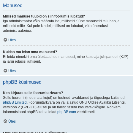
Manused
Millised manuse tüübid on siin foorumis lubatud?
Iga administraator võib määrata ise, milliseid tüüpe manuseid ta lubab ja
milliseid mitte. Kui pole kindel, millised on lubatud, võta ühendust
administraatoriga.
Üles
Kuidas ma leian oma manused?
Et leida nimekiri oma üleslaaditud manustest, mine kasutaja juhtpaneeli (KJP)
ja järgi edasisi juhiseid.
Üles
phpBB küsimused
Kes kirjutas selle foorumitarkvara?
Selle foorumi (muutmata kujul) on tootnud, avaldanud ja õigustega kaitsnud
phpBB Limited
. Foorumitarkvara on väljalastud GNU Üldise Avaliku Litsentsi,
versioon 2 (GPL-2.0) alusel ja on täiesti tasuta kasutatav kõigile. Rohkem
informatsiooni phpBB kohta leiad
phpBB.com
veebilehelt.
Üles