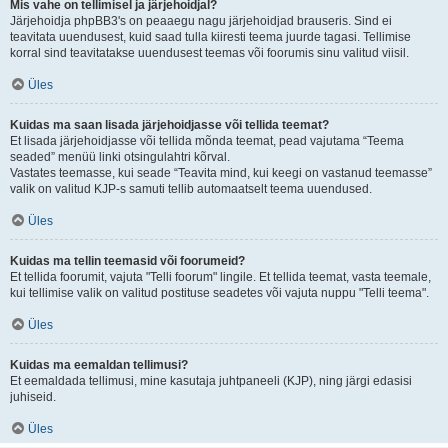
Mis vahe on tellimisel ja järjehoidjal?
Järjehoidja phpBB3's on peaaegu nagu järjehoidjad brauseris. Sind ei
teavitata uuendusest, kuid saad tulla kiiresti teema juurde tagasi. Tellimise
korral sind teavitatakse uuendusest teemas või foorumis sinu valitud viisil.
Üles
Kuidas ma saan lisada järjehoidjasse või tellida teemat?
Et lisada järjehoidjasse või tellida mõnda teemat, pead vajutama “Teema
seaded” menüü linki otsingulahtri kõrval.
Vastates teemasse, kui seade “Teavita mind, kui keegi on vastanud teemasse”
valik on valitud KJP-s samuti tellib automaatselt teema uuendused.
Üles
Kuidas ma tellin teemasid või foorumeid?
Et tellida foorumit, vajuta "Telli foorum" lingile. Et tellida teemat, vasta teemale,
kui tellimise valik on valitud postituse seadetes või vajuta nuppu "Telli teema".
Üles
Kuidas ma eemaldan tellimusi?
Et eemaldada tellimusi, mine kasutaja juhtpaneeli (KJP), ning järgi edasisi
juhiseid.
Üles