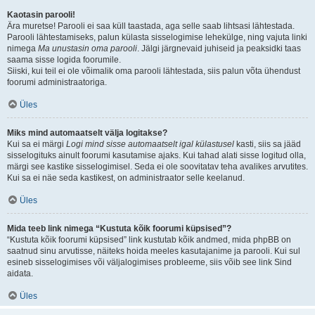
Kaotasin parooli!
Ära muretse! Parooli ei saa küll taastada, aga selle saab lihtsasi lähtestada.
Parooli lähtestamiseks, palun külasta sisselogimise lehekülge, ning vajuta linki
nimega
Ma unustasin oma parooli
. Jälgi järgnevaid juhiseid ja peaksidki taas
saama sisse logida foorumile.
Siiski, kui teil ei ole võimalik oma parooli lähtestada, siis palun võta ühendust
foorumi administraatoriga.
Üles
Miks mind automaatselt välja logitakse?
Kui sa ei märgi
Logi mind sisse automaatselt igal külastusel
kasti, siis sa jääd
sisselogituks ainult foorumi kasutamise ajaks. Kui tahad alati sisse logitud olla,
märgi see kastike sisselogimisel. Seda ei ole soovitatav teha avalikes arvutites.
Kui sa ei näe seda kastikest, on administraator selle keelanud.
Üles
Mida teeb link nimega “Kustuta kõik foorumi küpsised”?
“Kustuta kõik foorumi küpsised” link kustutab kõik andmed, mida phpBB on
saatnud sinu arvutisse, näiteks hoida meeles kasutajanime ja parooli. Kui sul
esineb sisselogimises või väljalogimises probleeme, siis võib see link Sind
aidata.
Üles