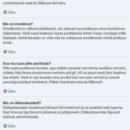
vormindamist saab ka BBkood abil teha.
Üles
Mis on emotikoni?
Emotikonid on väiksed pildikesed, mis aitavad sul postituses oma emotsioone
väljendada. Neid saad teatesse lisada postitamise lehelt. Katsu nendega mitte
liialdada. Administraator on võib-olla ka määranud emotikonide limiidi potituse
kohta.
Üles
Kas ma saan pilte postitada?
Pilte saab postitusse kuvada, aga selleks peavad nad olema avalikus serveris,
näiteks http://www.sinudomeen.ee/minu-pilt.gif. või sa pead need üles laadima
siia lehele. Neid ei saa kuvada oma arvutist (kui see pole server) ja samuti
parooliga kaitstud kohtadest. Piltide lisamiseks kasuta BBkood'i.
Üles
Mis on üldteadaanded?
Üldteadaanded sisaldavad tähtsat informatsiooni ja sa peaksid neid lugema.
Nad ilmuvad iga foorumi päisesse ja juhtpaneeli. Üldteadaannete õigused
määrab administraator.
Üles