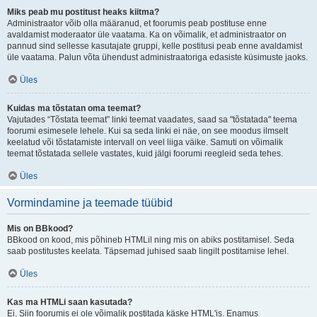
Miks peab mu postitust heaks kiitma?
Administraator võib olla määranud, et foorumis peab postituse enne
avaldamist moderaator üle vaatama. Ka on võimalik, et administraator on
pannud sind sellesse kasutajate gruppi, kelle postitusi peab enne avaldamist
üle vaatama. Palun võta ühendust administraatoriga edasiste küsimuste jaoks.
Üles
Kuidas ma tõstatan oma teemat?
Vajutades “Tõstata teemat” linki teemat vaadates, saad sa "tõstatada" teema
foorumi esimesele lehele. Kui sa seda linki ei näe, on see moodus ilmselt
keelatud või tõstatamiste intervall on veel liiga väike. Samuti on võimalik
teemat tõstatada sellele vastates, kuid jälgi foorumi reegleid seda tehes.
Üles
Vormindamine ja teemade tüübid
Mis on BBkood?
BBkood on kood, mis põhineb HTMLil ning mis on abiks postitamisel. Seda
saab postitustes keelata. Täpsemad juhised saab lingilt postitamise lehel.
Üles
Kas ma HTMLi saan kasutada?
Ei. Siin foorumis ei ole võimalik postitada käske HTML'is. Enamus