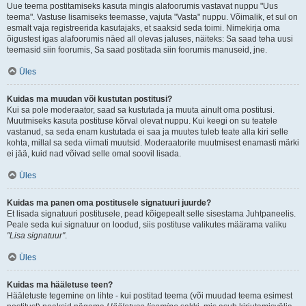
Uue teema postitamiseks kasuta mingis alafoorumis vastavat nuppu "Uus
teema". Vastuse lisamiseks teemasse, vajuta "Vasta" nuppu. Võimalik, et sul on
esmalt vaja registreerida kasutajaks, et saaksid seda toimi. Nimekirja oma
õigustest igas alafoorumis näed all olevas jaluses, näiteks: Sa saad teha uusi
teemasid siin foorumis, Sa saad postitada siin foorumis manuseid, jne.
Üles
Kuidas ma muudan või kustutan postitusi?
Kui sa pole moderaator, saad sa kustutada ja muuta ainult oma postitusi.
Muutmiseks kasuta postituse kõrval olevat nuppu. Kui keegi on su teatele
vastanud, sa seda enam kustutada ei saa ja muutes tuleb teate alla kiri selle
kohta, millal sa seda viimati muutsid. Moderaatorite muutmisest enamasti märki
ei jää, kuid nad võivad selle omal soovil lisada.
Üles
Kuidas ma panen oma postitusele signatuuri juurde?
Et lisada signatuuri postitusele, pead kõigepealt selle sisestama Juhtpaneelis.
Peale seda kui signatuur on loodud, siis postituse valikutes määrama valiku
"Lisa signatuur"
.
Üles
Kuidas ma hääletuse teen?
Hääletuste tegemine on lihte - kui postitad teema (või muudad teema esimest