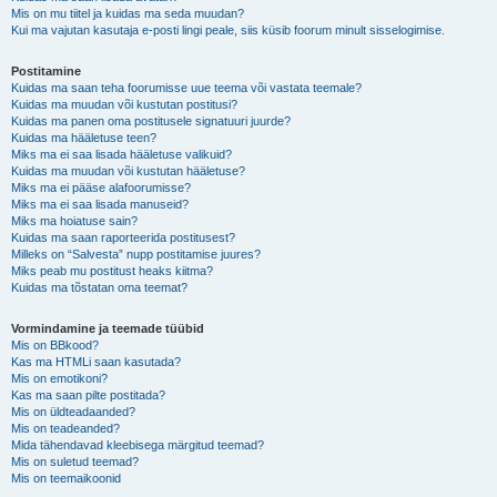
Mis on mu tiitel ja kuidas ma seda muudan?
Kui ma vajutan kasutaja e-posti lingi peale, siis küsib foorum minult sisselogimise.
Postitamine
Kuidas ma saan teha foorumisse uue teema või vastata teemale?
Kuidas ma muudan või kustutan postitusi?
Kuidas ma panen oma postitusele signatuuri juurde?
Kuidas ma hääletuse teen?
Miks ma ei saa lisada hääletuse valikuid?
Kuidas ma muudan või kustutan hääletuse?
Miks ma ei pääse alafoorumisse?
Miks ma ei saa lisada manuseid?
Miks ma hoiatuse sain?
Kuidas ma saan raporteerida postitusest?
Milleks on “Salvesta” nupp postitamise juures?
Miks peab mu postitust heaks kiitma?
Kuidas ma tõstatan oma teemat?
Vormindamine ja teemade tüübid
Mis on BBkood?
Kas ma HTMLi saan kasutada?
Mis on emotikoni?
Kas ma saan pilte postitada?
Mis on üldteadaanded?
Mis on teadeanded?
Mida tähendavad kleebisega märgitud teemad?
Mis on suletud teemad?
Mis on teemaikoonid