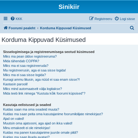
Sinikiir
KKK
Registreeru
Logi sisse
O
Foorumi pealeht
Korduma Kippuvad Küsimused
t
Korduma Kippuvad Küsimused
s
i
Sisselogimisega ja registreerumisega seotud küsimused
Miks ma pean üldse registreeruma?
Mida tähendab COPPA?
Miks ma ei saa registreeruda?
Ma registreerusin, aga ei saa sisse logida!
Miks ma ei saa sisse logida?
Kunagi ammu liitusin, aga nüüd ei saa enam sisse?!
Kaotasin parooli!
Miks mind automaatselt välja logitakse?
Mida teeb link nimega “Kustuta kõik foorumi küpsised”?
Kasutaja eelistused ja seaded
Kuidas saan ma oma seadeid muuta?
Kuidas ma saan peita oma kasutajanime foorumilolijate nimekirjast?
Ajad on valed!
Muutsin oma ajatsooni, aga ajad on ikka valed!
Minu emakeelt ei ole nimekirjas!
Kuidas ma panen kasutajanime juurde omale pildi?
Kuidas ma saan lisada avatari?