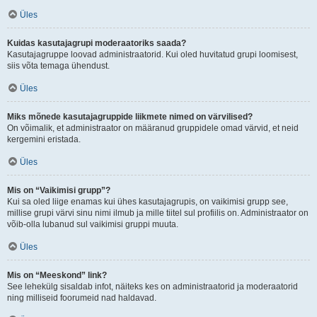
Üles
Kuidas kasutajagrupi moderaatoriks saada?
Kasutajagruppe loovad administraatorid. Kui oled huvitatud grupi loomisest,
siis võta temaga ühendust.
Üles
Miks mõnede kasutajagruppide liikmete nimed on värvilised?
On võimalik, et administraator on määranud gruppidele omad värvid, et neid
kergemini eristada.
Üles
Mis on “Vaikimisi grupp”?
Kui sa oled liige enamas kui ühes kasutajagrupis, on vaikimisi grupp see,
millise grupi värvi sinu nimi ilmub ja mille tiitel sul profiilis on. Administraator on
võib-olla lubanud sul vaikimisi gruppi muuta.
Üles
Mis on “Meeskond” link?
See lehekülg sisaldab infot, näiteks kes on administraatorid ja moderaatorid
ning milliseid foorumeid nad haldavad.