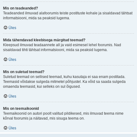
Mis on teadeanded?
Teadeanded ilmuvad alafoorumis teiste postituste kohale ja sisaldavad tähtsat
informatsiooni, mida sa peaksid lugema.
Üles
Mida tähendavad kleebisega märgitud teemad?
Kleepsud ilmuvad teadaannete all ja vaid esimesel lehel foorumis. Nad
sisaldavad tihti tähtsat informatsiooni, mida sa peaksid lugema.
Üles
Mis on suletud teemad?
Suletud teemad on sellised teemad, kuhu kasutaja ei saa enam postitada.
Teemasid võidakse sulgeda mitmetel põhjustel. Ka võid sa saada sulgeda
omaenda teemasid, kui selleks on sul õigused.
Üles
Mis on teemaikoonid
Teemaikoonid on autori poolt valitud pildikesed, mis ilmuvad teema nime
kõrval foorumis ja näitavad, mis sisuga teema on.
Üles