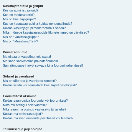
Kasutajate tiitlid ja grupid
Kes on administraatorid?
Kes on moderaatorid?
Mis on kasutajagrupid?
Kus on kasutajagrupid ja kuidas nendega liituda?
Kuidas kasutajagrupi moderaatoriks saada?
Miks mõnede kasutajagruppide liikmete nimed on värvilised?
Mis on “Vaikimisi grupp”?
Mis on “Meeskond” link?
Privaatsõnumid
Ma ei saa privaatsõnumeid saata!
Ma saan soovimatuid privaatsõnumeid!
Sain rämpsposti ja/või solvava kirja foorumi vahendusel!
Sõbrad ja vaenlased
Mis on sõprade ja vaenlaste nimekiri?
Kuidas lisada või eemaldada kasutajaid nimekirjast?
Foorumitest otsimine
Kuidas saan otsida foorumist või foorumitest?
Miks mu otsingul pole vasteid?
Miks saan ma otsingu vastuseks tühja lehe?
Kuidas ma otsin kasutajaid?
Kuidas ma leian omaenda postitused või teemad?
Tellimused ja järjehoidjad