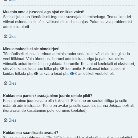
Muutsin oma ajatsooni, aga ajad on ikka valed!
Sellisel juhul on tõenäoliselt tegemist suveajale üleminekuga. Teatud kuudel
võivad esineda selle tõttu väiksed nihked kellaajas. Palun teavita probleemist
administraatorit.
Üles
Minu emakeelt ei ole nimekirjas!
Tõenäoliselt ei installeerinud administraator seda keelt või ei ole keegi seda
veel tõlkinud. Võta ühendust foorumi administraatoriga ja palu, kas oleks
võimalik antud keelefail paigaldada foorumile. Kui antud keelefaili ei eksisteeri,
siis võid ka ise luua uue tõlke phpBB foorumile. Rohkemat informatsiooni
kuidas tõlkida phpBB tarkvara leiad
phpBB
® ametlikult veebilehelt.
Üles
Kuidas ma panen kasutajanime juurde omale pildi?
Kasutajanime juures saab olla kaks pilti. Esimene on seotud tiitliga ja selle
määrab administraator. Teine on avatar ja selle saad ise panna
Juhtpaneel
i alt
(kui avataride kasutamine pole foorumis keelatud).
Üles
Kuidas ma saan lisada avatari?
Sinu kasutaja juhtpaneeli “Profiili” lehel saad kasutada ühte neljast meetodist,