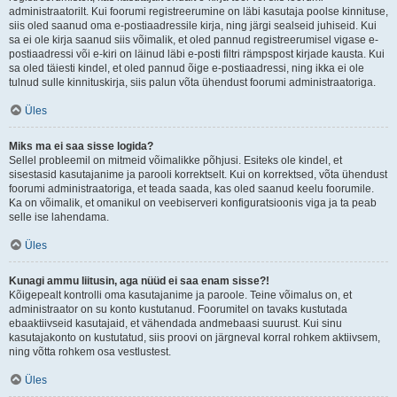
administraatorilt. Kui foorumi registreerumine on läbi kasutaja poolse kinnituse,
siis oled saanud oma e-postiaadressile kirja, ning järgi sealseid juhiseid. Kui
sa ei ole kirja saanud siis võimalik, et oled pannud registreerumisel vigase e-
postiaadressi või e-kiri on läinud läbi e-posti filtri rämpspost kirjade kausta. Kui
sa oled täiesti kindel, et oled pannud õige e-postiaadressi, ning ikka ei ole
tulnud sulle kinnituskirja, siis palun võta ühendust foorumi administraatoriga.
Üles
Miks ma ei saa sisse logida?
Sellel probleemil on mitmeid võimalikke põhjusi. Esiteks ole kindel, et
sisestasid kasutajanime ja parooli korrektselt. Kui on korrektsed, võta ühendust
foorumi administraatoriga, et teada saada, kas oled saanud keelu foorumile.
Ka on võimalik, et omanikul on veebiserveri konfiguratsioonis viga ja ta peab
selle ise lahendama.
Üles
Kunagi ammu liitusin, aga nüüd ei saa enam sisse?!
Kõigepealt kontrolli oma kasutajanime ja paroole. Teine võimalus on, et
administraator on su konto kustutanud. Foorumitel on tavaks kustutada
ebaaktiivseid kasutajaid, et vähendada andmebaasi suurust. Kui sinu
kasutajakonto on kustutatud, siis proovi on järgneval korral rohkem aktiivsem,
ning võtta rohkem osa vestlustest.
Üles