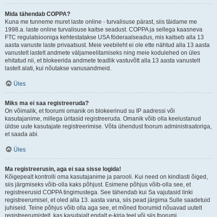
Mida tähendab COPPA?
Kuna me tunneme muret laste online - turvalisuse pärast, siis täidame me
1998.a. laste online turvalisuse kaitse seadust. COPPA ja sellega kaasneva
FTC regulatsiooniga kehtestatakse USA föderaalseadus, mis kaitseb alla 13
aasta vanuste laste privaatsust. Meie veebileht ei ole ette nähtud alla 13 aasta
vanustelt lastelt andmete väljameelitamiseks ning meie kodulehed on üles
ehitatud nii, et blokeerida andmete teadlik vastuvõtt alla 13 aasta vanustelt
lastelt alati, kui nõutakse vanusandmeid.
Üles
Miks ma ei saa registreeruda?
On võimalik, et foorumi omanik on blokeerinud su IP aadressi või
kasutajanime, millega üritasid registreeruda. Omanik võib olla keelustanud
üldse uute kasutajate registreerimise. Võta ühendust foorum administraatoriga,
et saada abi.
Üles
Ma registreerusin, aga ei saa sisse logida!
Kõigepealt kontrolli oma kasutajanime ja parooli. Kui need on kindlasti õiged,
siis järgmiseks võib-olla kaks põhjust. Esimene põhjus võib-olla see, et
registreerusid COPPA tingimustega. See tähendab kui Sa vajutasid linki
registreerumisel, et oled alla 13. aasta vana, siis pead järgima Sulle saadetuid
juhiseid. Teine põhjus võib olla aga see, et mõned foorumid nõuavad uutelt
registreerumistelt, kas kasutajalt endalt e-kirja teel või siis foorumi