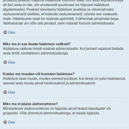
postitust) peaksid nägema
Hääletuse lisamine
sakki, mis asub kirjutamisvälja
all (kui seda ei näe, siis arvatavasti puuduvad sul õigused hääletuse
algatamiseks). Peaksid sisestama hääletuse pealkirja ja vähemalt kaks
vastusevarianti (selleks, et määrata vastusevarianti, sisesta see vastavale
reale. Hääletusele saab ka määrata ajalimiidi, 0 tähendab piiramatut aega.
Valikvastuste arv võib olla piiratud, selle määrab foorumi administraator.
Üles
Miks ma ei saa lisada hääletuse valikuid?
Hääletuse valikute limiidi määrab administraator. Kui tunned vajadust ületada
seda limiiti, kontakteeru administraatoriga.
Üles
Kuidas ma muudan või kustutan hääletuse?
Hääletusi saab muuta, muutes esimest postitust. Kui keegi on juba hääletanud,
saavad seda muuta ainult moderaatorid ja administraatorid.
Üles
Miks ma ei pääse alafoorumisse?
Mõndadesse alafoorumitesse on ligipääs ainult teatud kasutajatel või
gruppidel. Võta ühendust administraatoriga, et saada ligipääs.
Üles