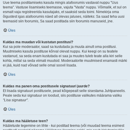
Uue teema postitamiseks kasuta mingis alafoorumis vastavat nuppu "Uus
teema". Vastuse lisamiseks teemasse, vajuta "Vasta" nuppu. Võimalik, et sul on
esmalt vaja registreerida kasutajaks, et saaksid seda toimi. Nimekirja oma
õigustest igas alafoorumis näed all olevas jaluses, näiteks: Sa saad teha uusi
teemasid siin foorumis, Sa saad postitada siin foorumis manuseid, jne.
Üles
Kuidas ma muudan või kustutan postitusi?
Kui sa pole moderaator, saad sa kustutada ja muuta ainult oma postitusi.
Muutmiseks kasuta postituse kõrval olevat nuppu. Kui keegi on su teatele
vastanud, sa seda enam kustutada ei saa ja muutes tuleb teate alla kiri selle
kohta, millal sa seda viimati muutsid. Moderaatorite muutmisest enamasti märki
ei jää, kuid nad võivad selle omal soovil lisada.
Üles
Kuidas ma panen oma postitusele signatuuri juurde?
Et lisada signatuuri postitusele, pead kõigepealt selle sisestama Juhtpaneelis.
Peale seda kui signatuur on loodud, siis postituse valikutes määrama valiku
"Lisa signatuur"
.
Üles
Kuidas ma hääletuse teen?
Hääletuste tegemine on lihte - kui postitad teema (või muudad teema esimest