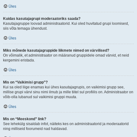
Üles
Kuidas kasutajagrupi moderaatoriks saada?
Kasutajagruppe loovad administraatorid. Kui oled huvitatud grupi loomisest,
siis võta temaga ühendust.
Üles
Miks mõnede kasutajagruppide liikmete nimed on värvilised?
On võimalik, et administraator on määranud gruppidele omad värvid, et neid
kergemini eristada.
Üles
Mis on “Vaikimisi grupp”?
Kui sa oled liige enamas kui ühes kasutajagrupis, on vaikimisi grupp see,
millise grupi värvi sinu nimi ilmub ja mille tiitel sul profiilis on. Administraator on
võib-olla lubanud sul vaikimisi gruppi muuta.
Üles
Mis on “Meeskond” link?
See lehekülg sisaldab infot, näiteks kes on administraatorid ja moderaatorid
ning milliseid foorumeid nad haldavad.