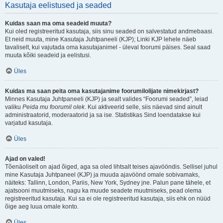
Kasutaja eelistused ja seaded
Kuidas saan ma oma seadeid muuta?
Kui oled registreeritud kasutaja, siis sinu seaded on salvestatud andmebaasi.
Et neid muuta, mine Kasutaja Juhtpaneeli (KJP); Linki KJP lehele näeb
tavaliselt, kui vajutada oma kasutajanimel - üleval foorumi päises. Seal saad
muuta kõiki seadeid ja eelistusi.
Üles
Kuidas ma saan peita oma kasutajanime foorumilolijate nimekirjast?
Minnes Kasutaja Juhtpaneeli (KJP) ja sealt valides “Foorumi seaded”, leiad
valiku
Peida mu foorumil olek
. Kui aktiveerid selle, siis näevad sind ainult
administraatorid, moderaatorid ja sa ise. Statistikas Sind loendatakse kui
varjatud kasutaja.
Üles
Ajad on valed!
Tõenäoliselt on ajad õiged, aga sa oled lihtsalt teises ajavööndis. Sellisel juhul
mine Kasutaja Juhtpaneel (KJP) ja muuda ajavöönd omale sobivamaks,
näiteks: Tallinn, London, Pariis, New York, Sydney jne. Palun pane tähele, et
ajatsooni muutmiseks, nagu ka muude seadete muutmiseks, pead olema
registreeritud kasutaja. Kui sa ei ole registreeritud kasutaja, siis ehk on nüüd
õige aeg luua omale konto.
Üles