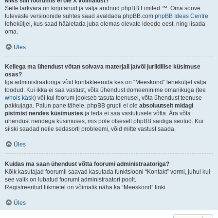
Miks siin foorumis ei ole X võimalust?
Selle tarkvara on kirjutanud ja välja andnud phpBB Limited ™. Oma soove
tulevaste versioonide suhtes saad avaldada phpBB.com
phpBB Ideas Centre
leheküljel, kus saad hääletada juba olemas olevate ideede eest, ning lisada
oma.
Üles
Kellega ma ühendust võtan solvava materjali ja/või juriidilise küsimuse
osas?
Iga administraatoriga võid kontakteeruda kes on “Meeskond” leheküljel välja
toodud. Kui ikka ei saa vastust, võta ühendust domeeninime omanikuga (tee
whois käsk
) või kui foorum jookseb tasuta teenusel, võta ühendust teenuse
pakkujaga. Palun pane tähele, phpBB grupil ei ole
absoluutselt midagi
pistmist nendes küsimustes
ja teda ei saa vastutusele võtta. Ära võta
ühendust nendega küsimuses, mis pole otseselt phpBB saidiga seotud. Kui
siiski saadad neile sedasorti probleemi, võid mitte vastust saada.
Üles
Kuidas ma saan ühendust võtta foorumi administraatoriga?
Kõik kasutajad foorumil saavad kasutada funktsiooni “Kontakt” vormi, juhul kui
see valik on lubatud foorumi administraatori poolt.
Registreeritud liikmetel on võimalik näha ka “Meeskond” linki.
Üles