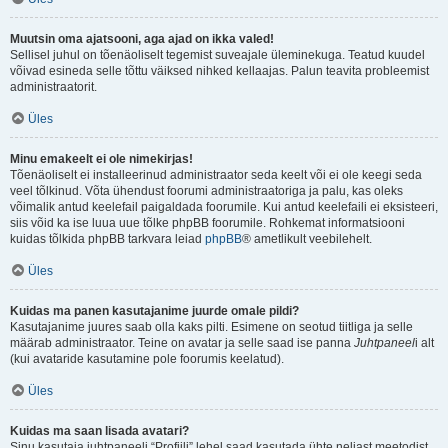
Muutsin oma ajatsooni, aga ajad on ikka valed!
Sellisel juhul on tõenäoliselt tegemist suveajale üleminekuga. Teatud kuudel
võivad esineda selle tõttu väiksed nihked kellaajas. Palun teavita probleemist
administraatorit.
Üles
Minu emakeelt ei ole nimekirjas!
Tõenäoliselt ei installeerinud administraator seda keelt või ei ole keegi seda
veel tõlkinud. Võta ühendust foorumi administraatoriga ja palu, kas oleks
võimalik antud keelefail paigaldada foorumile. Kui antud keelefaili ei eksisteeri,
siis võid ka ise luua uue tõlke phpBB foorumile. Rohkemat informatsiooni
kuidas tõlkida phpBB tarkvara leiad
phpBB
® ametlikult veebilehelt.
Üles
Kuidas ma panen kasutajanime juurde omale pildi?
Kasutajanime juures saab olla kaks pilti. Esimene on seotud tiitliga ja selle
määrab administraator. Teine on avatar ja selle saad ise panna
Juhtpaneel
i alt
(kui avataride kasutamine pole foorumis keelatud).
Üles
Kuidas ma saan lisada avatari?
Sinu kasutaja juhtpaneeli “Profiili” lehel saad kasutada ühte neljast meetodist,