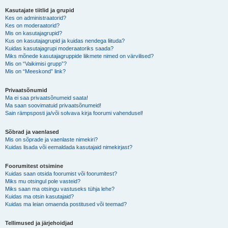
Kasutajate tiitlid ja grupid
Kes on administraatorid?
Kes on moderaatorid?
Mis on kasutajagrupid?
Kus on kasutajagrupid ja kuidas nendega liituda?
Kuidas kasutajagrupi moderaatoriks saada?
Miks mõnede kasutajagruppide liikmete nimed on värvilised?
Mis on “Vaikimisi grupp”?
Mis on “Meeskond” link?
Privaatsõnumid
Ma ei saa privaatsõnumeid saata!
Ma saan soovimatuid privaatsõnumeid!
Sain rämpsposti ja/või solvava kirja foorumi vahendusel!
Sõbrad ja vaenlased
Mis on sõprade ja vaenlaste nimekiri?
Kuidas lisada või eemaldada kasutajaid nimekirjast?
Foorumitest otsimine
Kuidas saan otsida foorumist või foorumitest?
Miks mu otsingul pole vasteid?
Miks saan ma otsingu vastuseks tühja lehe?
Kuidas ma otsin kasutajaid?
Kuidas ma leian omaenda postitused või teemad?
Tellimused ja järjehoidjad