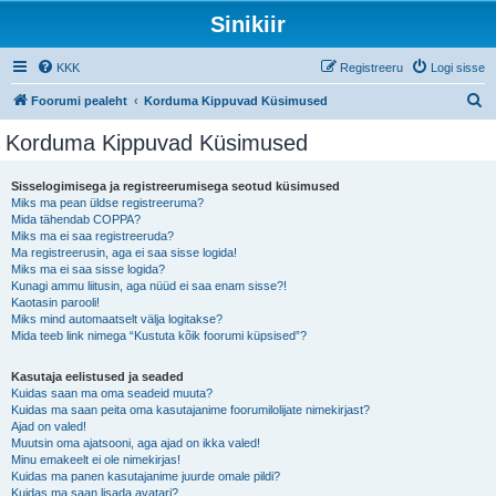
Sinikiir
KKK
Registreeru
Logi sisse
O
Foorumi pealeht
Korduma Kippuvad Küsimused
t
Korduma Kippuvad Küsimused
s
i
Sisselogimisega ja registreerumisega seotud küsimused
Miks ma pean üldse registreeruma?
Mida tähendab COPPA?
Miks ma ei saa registreeruda?
Ma registreerusin, aga ei saa sisse logida!
Miks ma ei saa sisse logida?
Kunagi ammu liitusin, aga nüüd ei saa enam sisse?!
Kaotasin parooli!
Miks mind automaatselt välja logitakse?
Mida teeb link nimega “Kustuta kõik foorumi küpsised”?
Kasutaja eelistused ja seaded
Kuidas saan ma oma seadeid muuta?
Kuidas ma saan peita oma kasutajanime foorumilolijate nimekirjast?
Ajad on valed!
Muutsin oma ajatsooni, aga ajad on ikka valed!
Minu emakeelt ei ole nimekirjas!
Kuidas ma panen kasutajanime juurde omale pildi?
Kuidas ma saan lisada avatari?