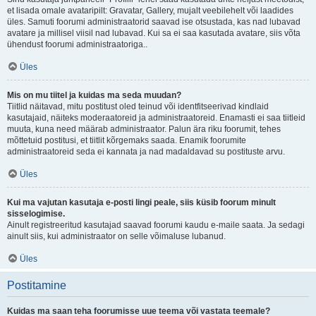
et lisada omale avataripilt: Gravatar, Gallery, mujalt veebilehelt või laadides
üles. Samuti foorumi administraatorid saavad ise otsustada, kas nad lubavad
avatare ja millisel viisil nad lubavad. Kui sa ei saa kasutada avatare, siis võta
ühendust foorumi administraatoriga..
Üles
Mis on mu tiitel ja kuidas ma seda muudan?
Tiitlid näitavad, mitu postitust oled teinud või identfitseerivad kindlaid
kasutajaid, näiteks moderaatoreid ja administraatoreid. Enamasti ei saa tiitleid
muuta, kuna need määrab administraator. Palun ära riku foorumit, tehes
mõttetuid postitusi, et tiitlit kõrgemaks saada. Enamik foorumite
administraatoreid seda ei kannata ja nad madaldavad su postituste arvu.
Üles
Kui ma vajutan kasutaja e-posti lingi peale, siis küsib foorum minult
sisselogimise.
Ainult registreeritud kasutajad saavad foorumi kaudu e-maile saata. Ja sedagi
ainult siis, kui administraator on selle võimaluse lubanud.
Üles
Postitamine
Kuidas ma saan teha foorumisse uue teema või vastata teemale?