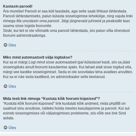
Kaotasin parooli!
Ära muretse! Parooli ei saa küll taastada, aga selle saab lihtsasi lähtestada.
Parooli lähtestamiseks, palun külasta sisselogimise lehekülge, ning vajuta linki
nimega
Ma unustasin oma parooli
. Jälgi järgnevaid juhiseid ja peaksidki taas
saama sisse logida foorumile.
Siiski, kui teil ei ole võimalik oma parooli lähtestada, siis palun võta ühendust
foorumi administraatoriga.
Üles
Miks mind automaatselt välja logitakse?
Kui sa ei märgi
Logi mind sisse automaatselt igal külastusel
kasti, siis sa jääd
sisselogituks ainult foorumi kasutamise ajaks. Kui tahad alati sisse logitud olla,
märgi see kastike sisselogimisel. Seda ei ole soovitatav teha avalikes arvutites.
Kui sa ei näe seda kastikest, on administraator selle keelanud.
Üles
Mida teeb link nimega “Kustuta kõik foorumi küpsised”?
“Kustuta kõik foorumi küpsised” link kustutab kõik andmed, mida phpBB on
saatnud sinu arvutisse, näiteks hoida meeles kasutajanime ja parooli. Kui sul
esineb sisselogimises või väljalogimises probleeme, siis võib see link Sind
aidata.
Üles