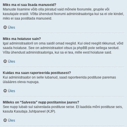
Miks ma ei saa lisada manuseid?
Manuste lisamine võib olla piiratud vaid mõnele foorumile, grupile või
kasutajale eraldi. Võtta ühendust foorumi administraatoriga kui sa ei ole kindel,
miks ei saa postitada manuseid.
Üles
Miks ma hoiatuse sain?
Igal administraatoril on oma saidil omad reeglid. Kui oled reeglit rikkunud, võid
saada hoiatuse. See on administraatori otsus ja phpBB pole sellega seotud.
Võta ühendust administraatoriga, kui sa ei tea, mille eest hoiatuse said.
Üles
Kuidas ma saan raporteerida postitusest?
Kui administraator on selle lubanud, saad raporteerida postituse paremas
ülaääres oleva nupuga.
Üles
Milleks on “Salvesta” nupp postitamise juures?
See nupp lubab sul salvestada postituse seise. Et laadida mõni postituse seis,
kasuta Kasutaja Juhtpaneel (KJP).
Üles