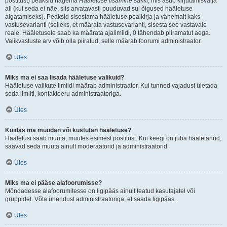
postitust) peaksid nägema
Hääletuse lisamine
sakki, mis asub kirjutamisvälja
all (kui seda ei näe, siis arvatavasti puuduvad sul õigused hääletuse
algatamiseks). Peaksid sisestama hääletuse pealkirja ja vähemalt kaks
vastusevarianti (selleks, et määrata vastusevarianti, sisesta see vastavale
reale. Hääletusele saab ka määrata ajalimiidi, 0 tähendab piiramatut aega.
Valikvastuste arv võib olla piiratud, selle määrab foorumi administraator.
Üles
Miks ma ei saa lisada hääletuse valikuid?
Hääletuse valikute limiidi määrab administraator. Kui tunned vajadust ületada
seda limiiti, kontakteeru administraatoriga.
Üles
Kuidas ma muudan või kustutan hääletuse?
Hääletusi saab muuta, muutes esimest postitust. Kui keegi on juba hääletanud,
saavad seda muuta ainult moderaatorid ja administraatorid.
Üles
Miks ma ei pääse alafoorumisse?
Mõndadesse alafoorumitesse on ligipääs ainult teatud kasutajatel või
gruppidel. Võta ühendust administraatoriga, et saada ligipääs.
Üles