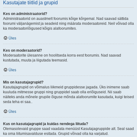
Kasutajate tiitlid ja grupid
Kes on administraatorid?
Administraatorid on auastmelt foorumis kõige kõrgemal. Nad saavad sättida
foorumi väljanägemist ja seadeid ning määrata moderaatoreid. Neil võivad olla
ka moderaatoriõigused kõigis alafoorumites.
Üles
Kes on moderaatorid?
Moderaatorite ülesanne on hoolitseda korra eest foorumis. Nad saavad
kustutada, muuta ja liigutada teemasid.
Üles
Mis on kasutajagrupid?
Kasutajagrupid on võimalus liikmeid gruppidesse jagada. Üks inimene saab
kuuluda mitmesse gruppi ning gruppidel saab olla eriõiguseid. Nii saab
näiteks anda mõnele grupile õiguse mõnda alafoorumite kasutada, kuigi teised
seda teha ei saa..
Üles
Kus on kasutajagrupid ja kuidas nendega liituda?
Olemasolevaid gruppe saad vaadata menüüst Kasutajagruppide alt. Seal saad
ka oma liitumisavalduse esitada. Grupid võivad olla ka varjatud.