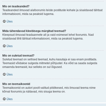
Mis on teadeanded?
Teadeanded ilmuvad alafoorumis teiste postituste kohale ja sisaldavad tähtsat
informatsiooni, mida sa peaksid lugema.
Üles
Mida tähendavad kleebisega märgitud teemad?
Kleepsud ilmuvad teadaannete all ja vaid esimesel lehel foorumis. Nad
sisaldavad tihti tähtsat informatsiooni, mida sa peaksid lugema.
Üles
Mis on suletud teemad?
Suletud teemad on sellised teemad, kuhu kasutaja ei saa enam postitada.
Teemasid võidakse sulgeda mitmetel põhjustel. Ka võid sa saada sulgeda
omaenda teemasid, kui selleks on sul õigused.
Üles
Mis on teemaikoonid
Teemaikoonid on autori poolt valitud pildikesed, mis ilmuvad teema nime
kõrval foorumis ja näitavad, mis sisuga teema on.
Üles