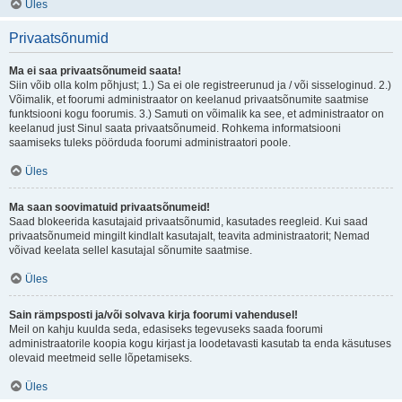
Üles
Privaatsõnumid
Ma ei saa privaatsõnumeid saata!
Siin võib olla kolm põhjust; 1.) Sa ei ole registreerunud ja / või sisseloginud. 2.)
Võimalik, et foorumi administraator on keelanud privaatsõnumite saatmise
funktsiooni kogu foorumis. 3.) Samuti on võimalik ka see, et administraator on
keelanud just Sinul saata privaatsõnumeid. Rohkema informatsiooni
saamiseks tuleks pöörduda foorumi administraatori poole.
Üles
Ma saan soovimatuid privaatsõnumeid!
Saad blokeerida kasutajaid privaatsõnumid, kasutades reegleid. Kui saad
privaatsõnumeid mingilt kindlalt kasutajalt, teavita administraatorit; Nemad
võivad keelata sellel kasutajal sõnumite saatmise.
Üles
Sain rämpsposti ja/või solvava kirja foorumi vahendusel!
Meil on kahju kuulda seda, edasiseks tegevuseks saada foorumi
administraatorile koopia kogu kirjast ja loodetavasti kasutab ta enda käsutuses
olevaid meetmeid selle lõpetamiseks.
Üles