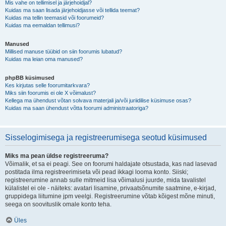
Mis vahe on tellimisel ja järjehoidjal?
Kuidas ma saan lisada järjehoidjasse või tellida teemat?
Kuidas ma tellin teemasid või foorumeid?
Kuidas ma eemaldan tellimusi?
Manused
Millised manuse tüübid on siin foorumis lubatud?
Kuidas ma leian oma manused?
phpBB küsimused
Kes kirjutas selle foorumitarkvara?
Miks siin foorumis ei ole X võimalust?
Kellega ma ühendust võtan solvava materjali ja/või juriidilise küsimuse osas?
Kuidas ma saan ühendust võtta foorumi administraatoriga?
Sisselogimisega ja registreerumisega seotud küsimused
Miks ma pean üldse registreeruma?
Võimalik, et sa ei peagi. See on foorumi haldajate otsustada, kas nad lasevad
postitada ilma registreerimiseta või pead ikkagi looma konto. Siiski;
registreerumine annab sulle mitmeid lisa võimalusi juurde, mida tavalistel
külalistel ei ole - näiteks: avatari lisamine, privaatsõnumite saatmine, e-kirjad,
gruppidega liitumine jpm veelgi. Registreerumine võtab kõigest mõne minuti,
seega on soovituslik omale konto teha.
Üles