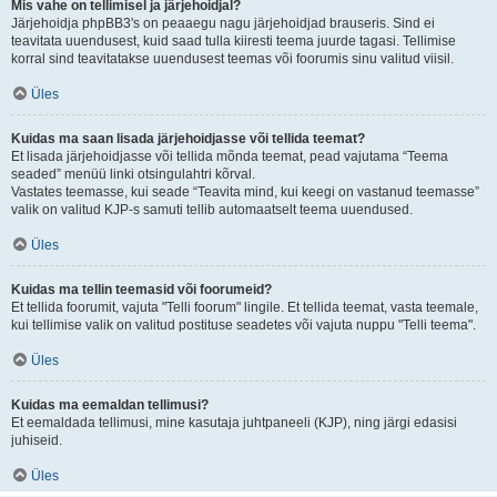
Mis vahe on tellimisel ja järjehoidjal?
Järjehoidja phpBB3's on peaaegu nagu järjehoidjad brauseris. Sind ei
teavitata uuendusest, kuid saad tulla kiiresti teema juurde tagasi. Tellimise
korral sind teavitatakse uuendusest teemas või foorumis sinu valitud viisil.
Üles
Kuidas ma saan lisada järjehoidjasse või tellida teemat?
Et lisada järjehoidjasse või tellida mõnda teemat, pead vajutama “Teema
seaded” menüü linki otsingulahtri kõrval.
Vastates teemasse, kui seade “Teavita mind, kui keegi on vastanud teemasse”
valik on valitud KJP-s samuti tellib automaatselt teema uuendused.
Üles
Kuidas ma tellin teemasid või foorumeid?
Et tellida foorumit, vajuta "Telli foorum" lingile. Et tellida teemat, vasta teemale,
kui tellimise valik on valitud postituse seadetes või vajuta nuppu "Telli teema".
Üles
Kuidas ma eemaldan tellimusi?
Et eemaldada tellimusi, mine kasutaja juhtpaneeli (KJP), ning järgi edasisi
juhiseid.
Üles