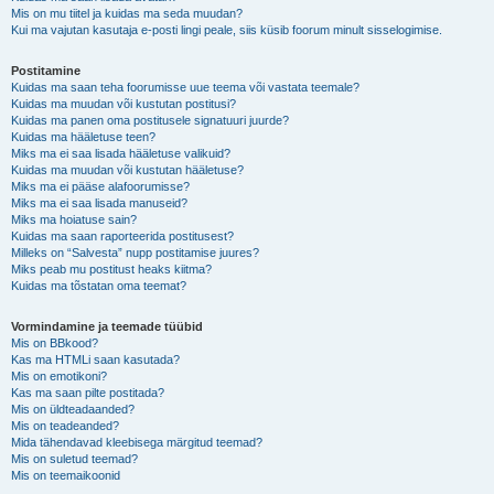
Mis on mu tiitel ja kuidas ma seda muudan?
Kui ma vajutan kasutaja e-posti lingi peale, siis küsib foorum minult sisselogimise.
Postitamine
Kuidas ma saan teha foorumisse uue teema või vastata teemale?
Kuidas ma muudan või kustutan postitusi?
Kuidas ma panen oma postitusele signatuuri juurde?
Kuidas ma hääletuse teen?
Miks ma ei saa lisada hääletuse valikuid?
Kuidas ma muudan või kustutan hääletuse?
Miks ma ei pääse alafoorumisse?
Miks ma ei saa lisada manuseid?
Miks ma hoiatuse sain?
Kuidas ma saan raporteerida postitusest?
Milleks on “Salvesta” nupp postitamise juures?
Miks peab mu postitust heaks kiitma?
Kuidas ma tõstatan oma teemat?
Vormindamine ja teemade tüübid
Mis on BBkood?
Kas ma HTMLi saan kasutada?
Mis on emotikoni?
Kas ma saan pilte postitada?
Mis on üldteadaanded?
Mis on teadeanded?
Mida tähendavad kleebisega märgitud teemad?
Mis on suletud teemad?
Mis on teemaikoonid