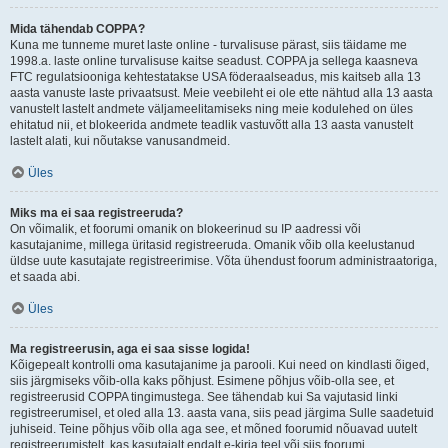
Mida tähendab COPPA?
Kuna me tunneme muret laste online - turvalisuse pärast, siis täidame me
1998.a. laste online turvalisuse kaitse seadust. COPPA ja sellega kaasneva
FTC regulatsiooniga kehtestatakse USA föderaalseadus, mis kaitseb alla 13
aasta vanuste laste privaatsust. Meie veebileht ei ole ette nähtud alla 13 aasta
vanustelt lastelt andmete väljameelitamiseks ning meie kodulehed on üles
ehitatud nii, et blokeerida andmete teadlik vastuvõtt alla 13 aasta vanustelt
lastelt alati, kui nõutakse vanusandmeid.
Üles
Miks ma ei saa registreeruda?
On võimalik, et foorumi omanik on blokeerinud su IP aadressi või
kasutajanime, millega üritasid registreeruda. Omanik võib olla keelustanud
üldse uute kasutajate registreerimise. Võta ühendust foorum administraatoriga,
et saada abi.
Üles
Ma registreerusin, aga ei saa sisse logida!
Kõigepealt kontrolli oma kasutajanime ja parooli. Kui need on kindlasti õiged,
siis järgmiseks võib-olla kaks põhjust. Esimene põhjus võib-olla see, et
registreerusid COPPA tingimustega. See tähendab kui Sa vajutasid linki
registreerumisel, et oled alla 13. aasta vana, siis pead järgima Sulle saadetuid
juhiseid. Teine põhjus võib olla aga see, et mõned foorumid nõuavad uutelt
registreerumistelt, kas kasutajalt endalt e-kirja teel või siis foorumi