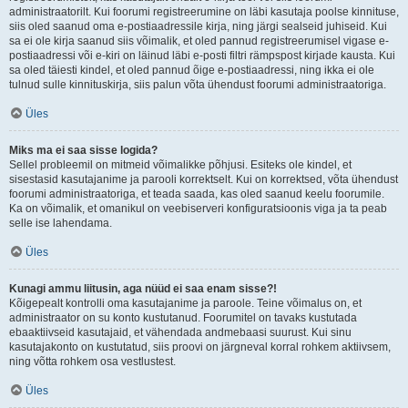
administraatorilt. Kui foorumi registreerumine on läbi kasutaja poolse kinnituse,
siis oled saanud oma e-postiaadressile kirja, ning järgi sealseid juhiseid. Kui
sa ei ole kirja saanud siis võimalik, et oled pannud registreerumisel vigase e-
postiaadressi või e-kiri on läinud läbi e-posti filtri rämpspost kirjade kausta. Kui
sa oled täiesti kindel, et oled pannud õige e-postiaadressi, ning ikka ei ole
tulnud sulle kinnituskirja, siis palun võta ühendust foorumi administraatoriga.
Üles
Miks ma ei saa sisse logida?
Sellel probleemil on mitmeid võimalikke põhjusi. Esiteks ole kindel, et
sisestasid kasutajanime ja parooli korrektselt. Kui on korrektsed, võta ühendust
foorumi administraatoriga, et teada saada, kas oled saanud keelu foorumile.
Ka on võimalik, et omanikul on veebiserveri konfiguratsioonis viga ja ta peab
selle ise lahendama.
Üles
Kunagi ammu liitusin, aga nüüd ei saa enam sisse?!
Kõigepealt kontrolli oma kasutajanime ja paroole. Teine võimalus on, et
administraator on su konto kustutanud. Foorumitel on tavaks kustutada
ebaaktiivseid kasutajaid, et vähendada andmebaasi suurust. Kui sinu
kasutajakonto on kustutatud, siis proovi on järgneval korral rohkem aktiivsem,
ning võtta rohkem osa vestlustest.
Üles