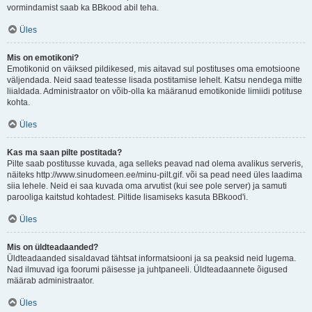
vormindamist saab ka BBkood abil teha.
Üles
Mis on emotikoni?
Emotikonid on väiksed pildikesed, mis aitavad sul postituses oma emotsioone
väljendada. Neid saad teatesse lisada postitamise lehelt. Katsu nendega mitte
liialdada. Administraator on võib-olla ka määranud emotikonide limiidi potituse
kohta.
Üles
Kas ma saan pilte postitada?
Pilte saab postitusse kuvada, aga selleks peavad nad olema avalikus serveris,
näiteks http://www.sinudomeen.ee/minu-pilt.gif. või sa pead need üles laadima
siia lehele. Neid ei saa kuvada oma arvutist (kui see pole server) ja samuti
parooliga kaitstud kohtadest. Piltide lisamiseks kasuta BBkood'i.
Üles
Mis on üldteadaanded?
Üldteadaanded sisaldavad tähtsat informatsiooni ja sa peaksid neid lugema.
Nad ilmuvad iga foorumi päisesse ja juhtpaneeli. Üldteadaannete õigused
määrab administraator.
Üles