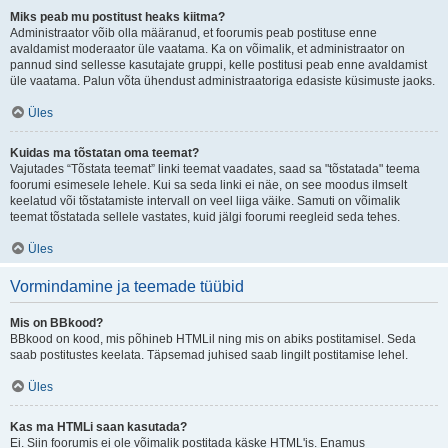
Miks peab mu postitust heaks kiitma?
Administraator võib olla määranud, et foorumis peab postituse enne
avaldamist moderaator üle vaatama. Ka on võimalik, et administraator on
pannud sind sellesse kasutajate gruppi, kelle postitusi peab enne avaldamist
üle vaatama. Palun võta ühendust administraatoriga edasiste küsimuste jaoks.
Üles
Kuidas ma tõstatan oma teemat?
Vajutades “Tõstata teemat” linki teemat vaadates, saad sa "tõstatada" teema
foorumi esimesele lehele. Kui sa seda linki ei näe, on see moodus ilmselt
keelatud või tõstatamiste intervall on veel liiga väike. Samuti on võimalik
teemat tõstatada sellele vastates, kuid jälgi foorumi reegleid seda tehes.
Üles
Vormindamine ja teemade tüübid
Mis on BBkood?
BBkood on kood, mis põhineb HTMLil ning mis on abiks postitamisel. Seda
saab postitustes keelata. Täpsemad juhised saab lingilt postitamise lehel.
Üles
Kas ma HTMLi saan kasutada?
Ei. Siin foorumis ei ole võimalik postitada käske HTML'is. Enamus