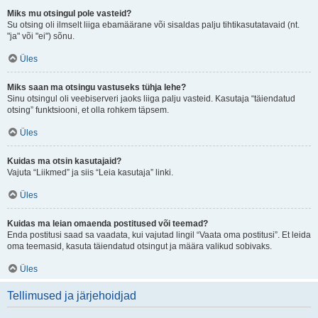
Miks mu otsingul pole vasteid?
Su otsing oli ilmselt liiga ebamäärane või sisaldas palju tihtikasutatavaid (nt.
"ja" või "ei") sõnu.
Üles
Miks saan ma otsingu vastuseks tühja lehe?
Sinu otsingul oli veebiserveri jaoks liiga palju vasteid. Kasutaja “täiendatud
otsing” funktsiooni, et olla rohkem täpsem.
Üles
Kuidas ma otsin kasutajaid?
Vajuta “Liikmed” ja siis “Leia kasutaja” linki.
Üles
Kuidas ma leian omaenda postitused või teemad?
Enda postitusi saad sa vaadata, kui vajutad lingil “Vaata oma postitusi”. Et leida
oma teemasid, kasuta täiendatud otsingut ja määra valikud sobivaks.
Üles
Tellimused ja järjehoidjad