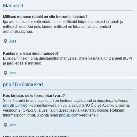
Manused
Millised manuse tüübid on siin foorumis lubatud?
Iga administraator võib määrata ise, milliseid tüüpe manuseid ta lubab ja
milliseid mitte. Kui pole kindel, millised on lubatud, võta ühendust
administraatoriga.
Üles
Kuidas ma leian oma manused?
Et leida nimekiri oma üleslaaditud manustest, mine kasutaja juhtpaneeli (KJP)
ja järgi edasisi juhiseid.
Üles
phpBB küsimused
Kes kirjutas selle foorumitarkvara?
Selle foorumi (muutmata kujul) on tootnud, avaldanud ja õigustega kaitsnud
phpBB Limited
. Foorumitarkvara on väljalastud GNU Üldise Avaliku Litsentsi,
versioon 2 (GPL-2.0) alusel ja on täiesti tasuta kasutatav kõigile. Rohkem
informatsiooni phpBB kohta leiad
phpBB.com
veebilehelt.
Üles