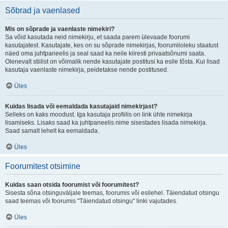
Sõbrad ja vaenlased
Mis on sõprade ja vaenlaste nimekiri?
Sa võid kasutada neid nimekirju, et saada parem ülevaade foorumi
kasutajatest. Kasutajate, kes on su sõprade nimekirjas, foorumiloleku staatust
näed oma juhtpaneelis ja seal saad ka neile kiiresti privaatsõnumi saata.
Olenevalt stiilist on võimalik nende kasutajate postitusi ka esile tõsta. Kui lisad
kasutaja vaenlaste nimekirja, peidetakse nende postitused.
Üles
Kuidas lisada või eemaldada kasutajaid nimekirjast?
Selleks on kaks moodust. Iga kasutaja profiilis on link ühte nimekirja
lisamiseks. Lisaks saad ka juhtpaneelis nime sisestades lisada nimekirja.
Saad samalt lehelt ka eemaldada.
Üles
Foorumitest otsimine
Kuidas saan otsida foorumist või foorumitest?
Sisesta sõna otsinguväljale teemas, foorumis või esilehel. Täiendatud otsingu
saad teemas või foorumis "Täiendatud otsingu" linki vajutades.
Üles