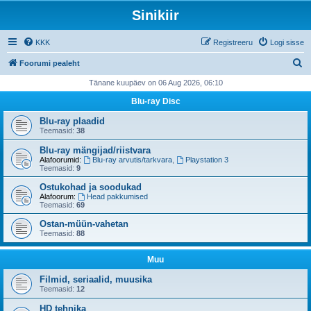
Sinikiir
KKK
Registreeru
Logi sisse
O
Foorumi pealeht
t
Tänane kuupäev on 06 Aug 2026, 06:10
s
Blu-ray Disc
i
Blu-ray plaadid
Teemasid:
38
Blu-ray mängijad/riistvara
Alafoorumid:
Blu-ray arvutis/tarkvara
,
Playstation 3
Teemasid:
9
Ostukohad ja soodukad
Alafoorum:
Head pakkumised
Teemasid:
69
Ostan-müün-vahetan
Teemasid:
88
Muu
Filmid, seriaalid, muusika
Teemasid:
12
HD tehnika