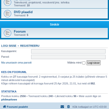
Televiisorid, projektorid, ressiiverid jms. tehnika
Teemasid:
10
DVD plaadid
Teemasid:
9
Sinikiir
Foorum
Teemasid:
5
LOGI SISSE
•
REGISTREERU
Kasutajanimi:
Parool:
Ma unustasin oma parooli
Mäleta mind
KES ON FOORUMIL
Kokku on
27
kasutajat foorumil: 2 registreeritud, 0 varjatut ja 25 külalist (põhineb viimase 5
minuti aktiivsetel kasutajatel)
Kõige rohkem kasutajaid oli korraga foorumil 25 Apr 2026, 21:01, kui neid oli
882
.
STATISTIKA
Postitusi kokku
2556
• Teemasid kokku
240
• Liikmeid kokku
96
• Meie uusim liige on
philmarlowe
Foorumi pealeht
Kõik kellaajad on
UTC+03:00