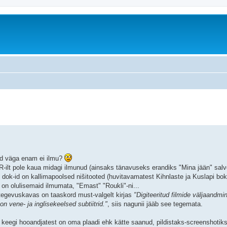
äiendatud otsing
sid väga enam ei ilmu?
-ilt pole kaua midagi ilmunud (ainsaks tänavuseks erandiks "Mina jään" salvest
 dok-id on kallimapoolsed nišitooted (huvitavamatest Kihnlaste ja Kuslapi bok
 on olulisemaid ilmumata, "Emast" "Roukli"-ni...
 tegevuskavas on taaskord must-valgelt kirjas
"Digiteeritud filmide väljaandmin
on vene- ja inglisekeelsed subtiitrid."
, siis nagunii jääb see tegemata.
 keegi hooandjatest on oma plaadi ehk kätte saanud, pildistaks-screenshoti