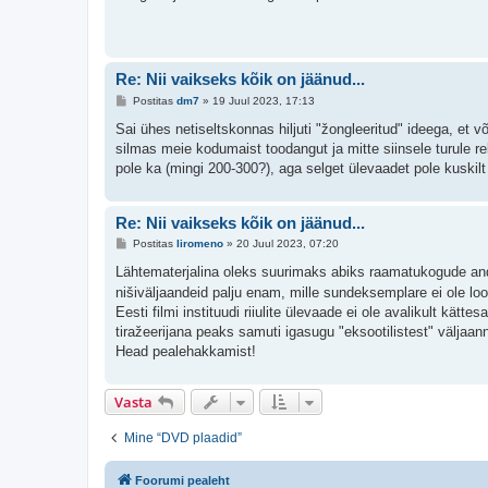
t
i
t
u
s
Re: Nii vaikseks kõik on jäänud...
P
Postitas
dm7
»
19 Juul 2023, 17:13
o
s
Sai ühes netiseltskonnas hiljuti "žongleeritud" ideega, et 
t
silmas meie kodumaist toodangut ja mitte siinsele turule r
i
t
pole ka (mingi 200-300?), aga selget ülevaadet pole kuskil
u
s
Re: Nii vaikseks kõik on jäänud...
P
Postitas
liromeno
»
20 Juul 2023, 07:20
o
s
Lähtematerjalina oleks suurimaks abiks raamatukogude
t
nišiväljaandeid palju enam, mille sundeksemplare ei ole lo
i
t
Eesti filmi instituudi riiulite ülevaade ei ole avalikult kä
u
tiražeerijana peaks samuti igasugu "eksootilistest" väljaan
s
Head pealehakkamist!
Vasta
Mine “DVD plaadid”
Foorumi pealeht