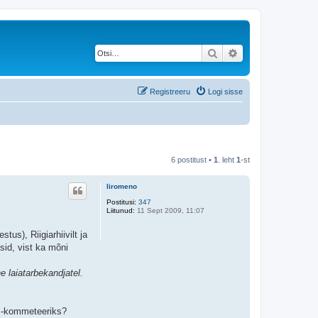
Otsi
Täiendatud otsing
Registreeru
Logi sisse
6 postitust •
1
. leht
1
-st
liromeno
Postitusi:
347
Liitunud:
11 Sept 2009, 11:07
us), Riigiarhiivilt ja
sid, vist ka mõni
e laiatarbekandjatel.
ks-kommeteeriks?