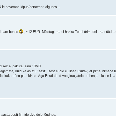
VD-le novembri lõpus/detsembri alguses...
d bare-bones
, ~12 EUR. Mõistagi ma ei hakka Tespi ärimudelit ka nüüd to
diselt ei pakuta, ainult DVD.
nägemata, kuid ka asjatu "žest", sest ei ole eluliselt usutav, et pime inimene 
el kaks sõna pimekirjas. Aga Eesti tiitrid vaegkuuljatele on hea ja oluline lisa 
3 aasta eesti filmide dvd-dele jõudnud.