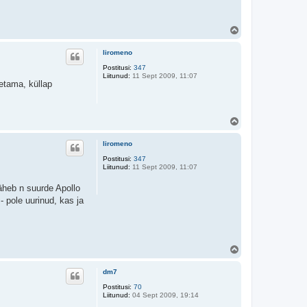
Ü
l
e
liromeno
s
Postitusi:
347
Liitunud:
11 Sept 2009, 11:07
etama, küllap
Ü
l
e
liromeno
s
Postitusi:
347
Liitunud:
11 Sept 2009, 11:07
läheb n suurde Apollo
- pole uurinud, kas ja
Ü
l
e
dm7
s
Postitusi:
70
Liitunud:
04 Sept 2009, 19:14