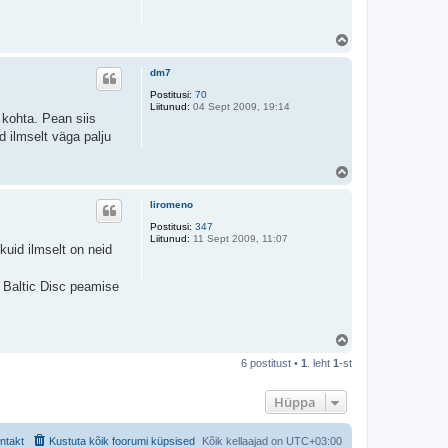
Ü
l
e
dm7
s
Postitusi:
70
Liitunud:
04 Sept 2009, 19:14
 kohta. Pean siis
 ilmselt väga palju
Ü
l
e
liromeno
s
Postitusi:
347
Liitunud:
11 Sept 2009, 11:07
uid ilmselt on neid
); Baltic Disc peamise
Ü
l
6 postitust •
1
. leht
1
-st
e
s
Hüppa
ntakt
Kustuta kõik foorumi küpsised
Kõik kellaajad on
UTC+03:00