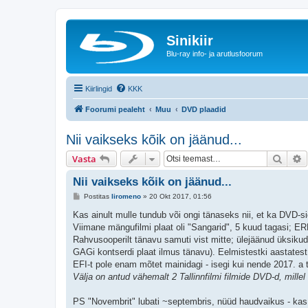
Sinikiir
Blu-ray info- ja arutlusfoorum
Kiirlingid
KKK
Foorumi pealeht
Muu
DVD plaadid
Nii vaikseks kõik on jäänud...
Otsi
T
Vasta
Nii vaikseks kõik on jäänud...
P
Postitas
liromeno
»
20 Okt 2017, 01:56
o
s
Kas ainult mulle tundub või ongi tänaseks nii, et ka DVD-
t
Viimane mängufilmi plaat oli "Sangarid", 5 kuud tagasi; ERR
i
t
Rahvusooperilt tänavu samuti vist mitte; ülejäänud üksikud
u
GAGi kontserdi plaat ilmus tänavu). Eelmistestki aastatest
s
EFI-t pole enam mõtet mainidagi - isegi kui nende 2017. a
Välja on antud vähemalt 2 Tallinnfilmi filmide DVD-d, millel 
PS "Novembrit" lubati ~septembris, nüüd haudvaikus - kas