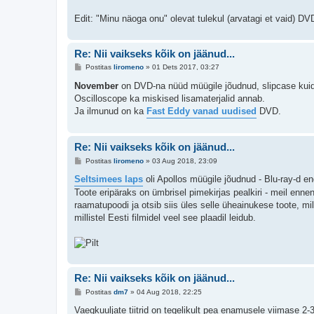
Edit: "Minu näoga onu" olevat tulekul (arvatagi et vaid) D
Re: Nii vaikseks kõik on jäänud...
P
Postitas
liromeno
»
01 Dets 2017, 03:27
o
s
November
on DVD-na nüüd müügile jõudnud, slipcase kui
t
Oscilloscope ka miskised lisamaterjalid annab.
i
t
Ja ilmunud on ka
Fast Eddy vanad uudised
DVD.
u
s
Re: Nii vaikseks kõik on jäänud...
P
Postitas
liromeno
»
03 Aug 2018, 23:09
o
s
Seltsimees laps
oli Apollos müügile jõudnud - Blu-ray-d en
t
Toote eripäraks on ümbrisel pimekirjas pealkiri - meil enne
i
t
raamatupoodi ja otsib siis üles selle üheainukese toote, mill
u
millistel Eesti filmidel veel see plaadil leidub.
s
Re: Nii vaikseks kõik on jäänud...
P
Postitas
dm7
»
04 Aug 2018, 22:25
o
s
Vaegkuuljate tiitrid on tegelikult pea enamusele viimase 2-