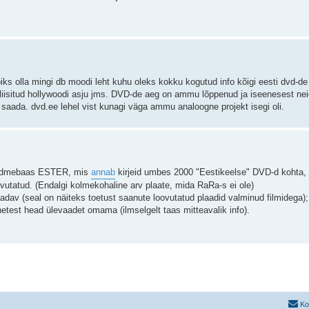
võiks olla mingi db moodi leht kuhu oleks kokku kogutud info kõigi eesti dvd-de
eliisitud hollywoodi asju jms. DVD-de aeg on ammu lõppenud ja iseenesest neid
t saada. dvd.ee lehel vist kunagi väga ammu analoogne projekt isegi oli.
 andmebaas ESTER, mis
annab
kirjeid umbes 2000 "Eestikeelse" DVD-d kohta, k
ovutatud. (Endalgi kolmekohaline arv plaate, mida RaRa-s ei ole)
ttesaadav (seal on näiteks toetust saanute loovutatud plaadid valminud filmidega
netest head ülevaadet omama (ilmselgelt taas mitteavalik info).
Ko