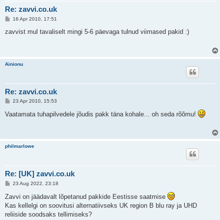
Re: zavvi.co.uk
P
16 Apr 2010, 17:51
o
s
zavvist mul tavaliselt mingi 5-6 päevaga tulnud viimased pakid :)
t
i
t
u
s
Ainionu
Re: zavvi.co.uk
P
23 Apr 2010, 15:53
o
s
Vaatamata tuhapilvedele jõudis pakk täna kohale... oh seda rõõmu!
t
i
t
u
s
philmarlowe
Re: [UK] zavvi.co.uk
P
23 Aug 2022, 23:18
o
s
Zavvi on jäädavalt lõpetanud pakkide Eestisse saatmise
t
Kas kellelgi on soovitusi alternatiivseks UK region B blu ray ja UHD
i
t
reliiside soodsaks tellimiseks?
u