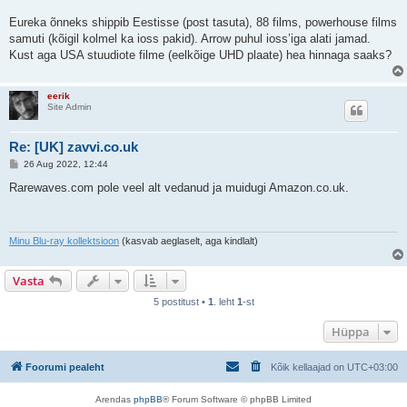
s
Eureka õnneks shippib Eestisse (post tasuta), 88 films, powerhouse films
samuti (kõigil kolmel ka ioss pakid). Arrow puhul ioss’iga alati jamad.
Kust aga USA stuudiote filme (eelkõige UHD plaate) hea hinnaga saaks?
eerik
Site Admin
Re: [UK] zavvi.co.uk
P
26 Aug 2022, 12:44
o
s
Rarewaves.com pole veel alt vedanud ja muidugi Amazon.co.uk.
t
i
t
u
s
Minu Blu-ray kollektsioon
(kasvab aeglaselt, aga kindlalt)
Vasta
5 postitust •
1
. leht
1
-st
Hüppa
Foorumi pealeht
Kõik kellaajad on
UTC+03:00
Arendas
phpBB
® Forum Software © phpBB Limited