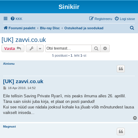
Sinikiir
KKK
Registreeru
Logi sisse
O
Foorumi pealeht
Blu-ray Disc
Ostukohad ja soodukad
t
[UK] zavvi.co.uk
s
Otsi
Täiendatud otsi
Vasta
i
5 postitust •
1
. leht
1
-st
Ainionu
[UK] zavvi.co.uk
P
16 Apr 2010, 14:52
o
s
Eile tellisin Saving Private Ryan'i, mis peaks ilmuma alles 26. aprillil.
t
Täna sain siiski juba kirja, et plaat on posti pandud!
i
t
Kui see nüüd uue nädala jooksul kohale ka jõuab võib mõnutundest lausa
u
vaikselt iniseda...
s
Magnust