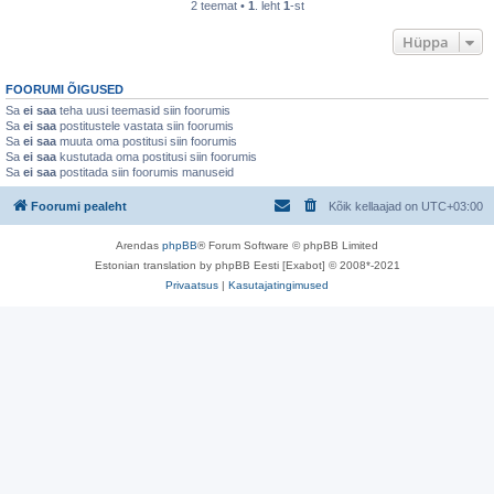
2 teemat •
1
. leht
1
-st
Hüppa
FOORUMI ÕIGUSED
Sa
ei saa
teha uusi teemasid siin foorumis
Sa
ei saa
postitustele vastata siin foorumis
Sa
ei saa
muuta oma postitusi siin foorumis
Sa
ei saa
kustutada oma postitusi siin foorumis
Sa
ei saa
postitada siin foorumis manuseid
Foorumi pealeht
Kõik kellaajad on
UTC+03:00
Arendas
phpBB
® Forum Software © phpBB Limited
Estonian translation by phpBB Eesti [Exabot] © 2008*-2021
Privaatsus
|
Kasutajatingimused