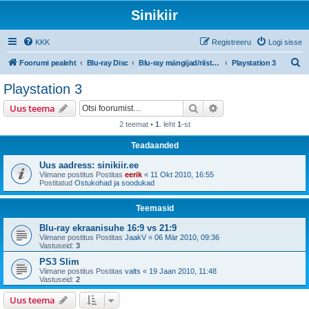
Sinikiir
KKK
Registreeru
Logi sisse
O
Foorumi pealeht
Blu-ray Disc
Blu-ray mängijad/riistvara
Playstation 3
t
Playstation 3
s
Otsi
Täiendatud otsing
Uus teema
i
2 teemat •
1
. leht
1
-st
Teadaanded
Uus aadress: sinikiir.ee
Viimane postitus Postitas
eerik
«
11 Okt 2010, 16:55
Postitatud
Ostukohad ja soodukad
Teemasid
Blu-ray ekraanisuhe 16:9 vs 21:9
Viimane postitus Postitas
JaakV
«
06 Mär 2010, 09:36
Vastuseid:
3
PS3 Slim
Viimane postitus Postitas
valts
«
19 Jaan 2010, 11:48
Vastuseid:
2
Uus teema