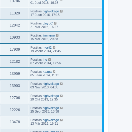
10786
01 Juul 2016, 16:16
Postitas
highvoltage
11329
17 Juun 2016, 17:15
Postitas
LloydC
12042
21 Mär 2016, 16:27
Postitas
liromeno
10933
15 Mär 2016, 20:38
Postitas
morti2
17939
19 Veebr 2014, 21:45
Postitas
Inq
12182
07 Veebr 2014, 17:56
Postitas
kaaga
13959
05 Jaan 2014, 11:13
Postitas
highvoltage
13903
03 Nov 2013, 04:33
Postitas
highvoltage
12706
29 Okt 2013, 12:35
Postitas
highvoltage
12226
25 Sept 2013, 13:38
Postitas
highvoltage
13478
13 Mär 2013, 16:31
Postitas
highvoltage