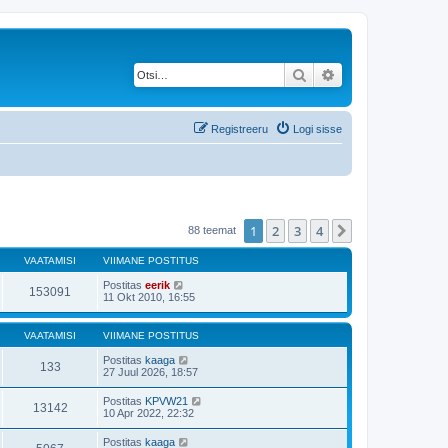
Otsi
Täiendatud otsing
Registreeru
Logi sisse
1
2
3
4
Järgmine
88 teemat
VAATAMISI
VIIMANE POSTITUS
Postitas
eerik
153091
11 Okt 2010, 16:55
VAATAMISI
VIIMANE POSTITUS
Postitas
kaaga
133
27 Juul 2026, 18:57
Postitas
KPVW21
13142
10 Apr 2022, 22:32
Postitas
kaaga