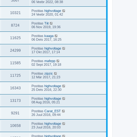
5067
06 Veebr 2022, 08:38
Postitas
highvoltage
10321
24 Veebr 2020, 01:42
Postitas
Tiit
8724
06 Nov 2019, 19:36
Postitas
kaaga
11625
06 Dets 2017, 16:25
Postitas
highvoltage
24299
17 Okt 2017, 17:14
Postitas
mafepp
11585
02 Sept 2017, 19:18
Postitas
zipzic
11725
12 Mär 2017, 21:23
Postitas
highvoltage
16343
25 Dets 2016, 22:30
Postitas
highvoltage
13173
08 Aug 2016, 05:21
Postitas
Carat_EST
9291
26 Juul 2016, 09:44
Postitas
highvoltage
10658
23 Juul 2016, 20:03
Postitas
highvoltage