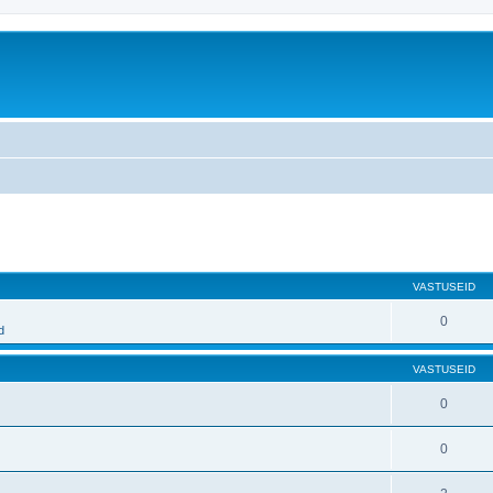
atud otsing
VASTUSEID
0
d
VASTUSEID
0
0