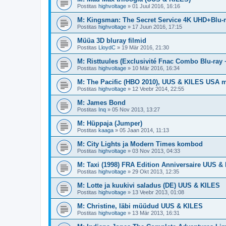
Postitas
highvoltage
»
01 Juul 2016, 16:16
M: Kingsman: The Secret Service 4K UHD+Blu-
Postitas
highvoltage
»
17 Juun 2016, 17:15
Müüa 3D bluray filmid
Postitas
LloydC
»
19 Mär 2016, 21:30
M: Risttuules (Exclusivité Fnac Combo Blu-ray
Postitas
highvoltage
»
10 Mär 2016, 16:34
M: The Pacific (HBO 2010), UUS & KILES USA m
Postitas
highvoltage
»
12 Veebr 2014, 22:55
M: James Bond
Postitas
Inq
»
05 Nov 2013, 13:27
M: Hüppaja (Jumper)
Postitas
kaaga
»
05 Jaan 2014, 11:13
M: City Lights ja Modern Times kombod
Postitas
highvoltage
»
03 Nov 2013, 04:33
M: Taxi (1998) FRA Edition Anniversaire UUS &
Postitas
highvoltage
»
29 Okt 2013, 12:35
M: Lotte ja kuukivi saladus (DE) UUS & KILES
Postitas
highvoltage
»
13 Veebr 2013, 01:08
M: Christine, läbi müüdud UUS & KILES
Postitas
highvoltage
»
13 Mär 2013, 16:31