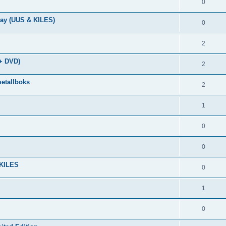
0
ray (UUS & KILES)
0
2
 + DVD)
2
etallboks
2
1
0
0
 KILES
0
1
0