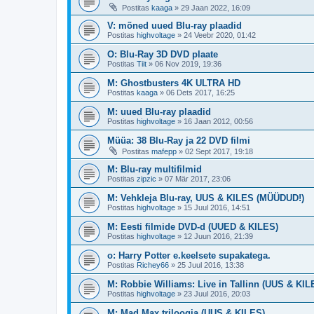
Postitas
kaaga
»
29 Jaan 2022, 16:09
V: mõned uued Blu-ray plaadid
Postitas
highvoltage
»
24 Veebr 2020, 01:42
O: Blu-Ray 3D DVD plaate
Postitas
Tiit
»
06 Nov 2019, 19:36
M: Ghostbusters 4K ULTRA HD
Postitas
kaaga
»
06 Dets 2017, 16:25
M: uued Blu-ray plaadid
Postitas
highvoltage
»
16 Jaan 2012, 00:56
Müüa: 38 Blu-Ray ja 22 DVD filmi
Postitas
mafepp
»
02 Sept 2017, 19:18
M: Blu-ray multifilmid
Postitas
zipzic
»
07 Mär 2017, 23:06
M: Vehkleja Blu-ray, UUS & KILES (MÜÜDUD!)
Postitas
highvoltage
»
15 Juul 2016, 14:51
M: Eesti filmide DVD-d (UUED & KILES)
Postitas
highvoltage
»
12 Juun 2016, 21:39
o: Harry Potter e.keelsete supakatega.
Postitas
Richey66
»
25 Juul 2016, 13:38
M: Robbie Williams: Live in Tallinn (UUS & KIL
Postitas
highvoltage
»
23 Juul 2016, 20:03
M: Mad Max triloogia (UUS & KILES)