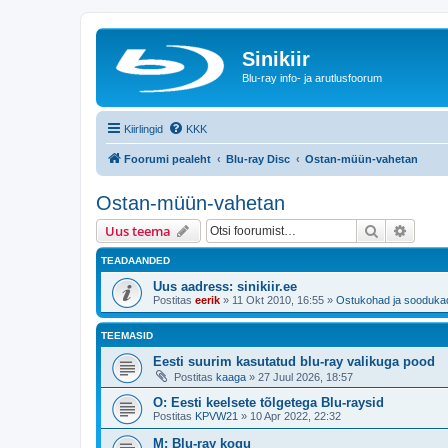
Sinikiir
Blu-ray info- ja arutlusfoorum
Kiirlingid
KKK
Foorumi pealeht
Blu-ray Disc
Ostan-müün-vahetan
Ostan-müün-vahetan
Otsi
Täiend
Uus teema
TEADAANDED
Uus aadress: sinikiir.ee
Postitas
eerik
»
11 Okt 2010, 16:55
»
Ostukohad ja sooduka
TEEMASID
Eesti suurim kasutatud blu-ray valikuga pood
Postitas
kaaga
»
27 Juul 2026, 18:57
O: Eesti keelsete tõlgetega Blu-raysid
Postitas
KPVW21
»
10 Apr 2022, 22:32
M: Blu-ray kogu