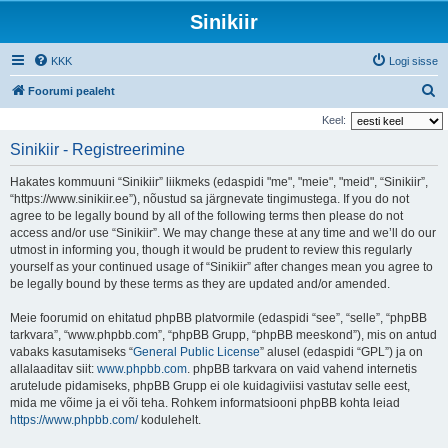
Sinikiir
KKK
Logi sisse
O
Foorumi pealeht
t
Keel:
s
Sinikiir - Registreerimine
i
Hakates kommuuni “Sinikiir” liikmeks (edaspidi "me", "meie", "meid", “Sinikiir”,
“https://www.sinikiir.ee”), nõustud sa järgnevate tingimustega. If you do not
agree to be legally bound by all of the following terms then please do not
access and/or use “Sinikiir”. We may change these at any time and we’ll do our
utmost in informing you, though it would be prudent to review this regularly
yourself as your continued usage of “Sinikiir” after changes mean you agree to
be legally bound by these terms as they are updated and/or amended.
Meie foorumid on ehitatud phpBB platvormile (edaspidi “see”, “selle”, “phpBB
tarkvara”, “www.phpbb.com”, “phpBB Grupp, “phpBB meeskond”), mis on antud
vabaks kasutamiseks “
General Public License
” alusel (edaspidi “GPL”) ja on
allalaaditav siit:
www.phpbb.com
. phpBB tarkvara on vaid vahend internetis
arutelude pidamiseks, phpBB Grupp ei ole kuidagiviisi vastutav selle eest,
mida me võime ja ei või teha. Rohkem informatsiooni phpBB kohta leiad
https://www.phpbb.com/
kodulehelt.