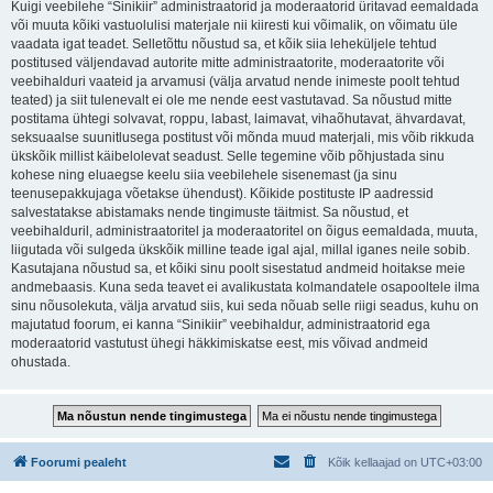
Kuigi veebilehe “Sinikiir” administraatorid ja moderaatorid üritavad eemaldada
või muuta kõiki vastuolulisi materjale nii kiiresti kui võimalik, on võimatu üle
vaadata igat teadet. Selletõttu nõustud sa, et kõik siia leheküljele tehtud
postitused väljendavad autorite mitte administraatorite, moderaatorite või
veebihalduri vaateid ja arvamusi (välja arvatud nende inimeste poolt tehtud
teated) ja siit tulenevalt ei ole me nende eest vastutavad. Sa nõustud mitte
postitama ühtegi solvavat, roppu, labast, laimavat, vihaõhutavat, ähvardavat,
seksuaalse suunitlusega postitust või mõnda muud materjali, mis võib rikkuda
ükskõik millist käibelolevat seadust. Selle tegemine võib põhjustada sinu
kohese ning eluaegse keelu siia veebilehele sisenemast (ja sinu
teenusepakkujaga võetakse ühendust). Kõikide postituste IP aadressid
salvestatakse abistamaks nende tingimuste täitmist. Sa nõustud, et
veebihalduril, administraatoritel ja moderaatoritel on õigus eemaldada, muuta,
liigutada või sulgeda ükskõik milline teade igal ajal, millal iganes neile sobib.
Kasutajana nõustud sa, et kõiki sinu poolt sisestatud andmeid hoitakse meie
andmebaasis. Kuna seda teavet ei avalikustata kolmandatele osapooltele ilma
sinu nõusolekuta, välja arvatud siis, kui seda nõuab selle riigi seadus, kuhu on
majutatud foorum, ei kanna “Sinikiir” veebihaldur, administraatorid ega
moderaatorid vastutust ühegi häkkimiskatse eest, mis võivad andmeid
ohustada.
Foorumi pealeht
Kõik kellaajad on
UTC+03:00