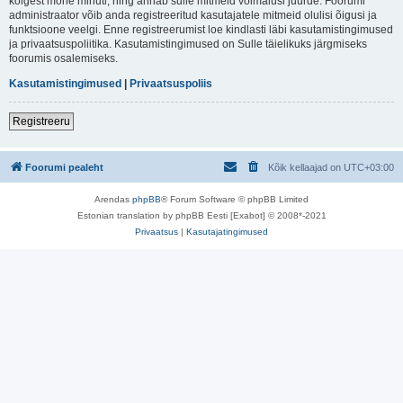
kõigest mõne minuti, ning annab sulle mitmeid võimalusi juurde. Foorumi
administraator võib anda registreeritud kasutajatele mitmeid olulisi õigusi ja
funktsioone veelgi. Enne registreerumist loe kindlasti läbi kasutamistingimused
ja privaatsuspoliitika. Kasutamistingimused on Sulle täielikuks järgmiseks
foorumis osalemiseks.
Kasutamistingimused
|
Privaatsuspoliis
Registreeru
Foorumi pealeht
Kõik kellaajad on
UTC+03:00
Arendas
phpBB
® Forum Software © phpBB Limited
Estonian translation by phpBB Eesti [Exabot] © 2008*-2021
Privaatsus
|
Kasutajatingimused