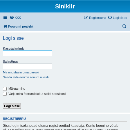
Sinikiir
KKK
Registreeru
Logi sisse
O
Foorumi pealeht
t
Logi sisse
s
i
Kasutajanimi:
Salasõna:
Ma unustasin oma parooli
Saada aktiveerimissõnum uuesti
Mäleta mind
Varja minu foorumilolekut sellel sessioonil
REGISTREERU
Sisselogimiseks pead olema registreeritud kasutaja. Konto loomine võtab