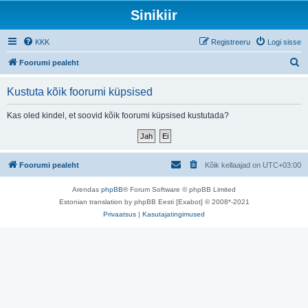
Sinikiir
KKK
Registreeru
Logi sisse
O
Foorumi pealeht
t
Kustuta kõik foorumi küpsised
s
i
Kas oled kindel, et soovid kõik foorumi küpsised kustutada?
Foorumi pealeht
Kõik kellaajad on
UTC+03:00
Arendas
phpBB
® Forum Software © phpBB Limited
Estonian translation by phpBB Eesti [Exabot] © 2008*-2021
Privaatsus
|
Kasutajatingimused