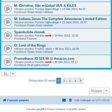
M: Christine, läbi müüdud UUS & KILES
Viimane postitus Postitas
highvoltage
«
13 Mär 2013, 16:31
Postitatud
Ostan-müün-vahetan
M: Indiana Jones The Complete Adventures Limited Edition
Viimane postitus Postitas
highvoltage
«
21 Jaan 2013, 18:47
Postitatud
Ostan-müün-vahetan
Spambotide rünnak
Viimane postitus Postitas
eerik
«
19 Nov 2012, 15:20
Postitatud
Foorum
O: Lord of the Rings
Viimane postitus Postitas
zipzic
«
06 Nov 2012, 16:39
Postitatud
Ostan-müün-vahetan
Prometheus 3D $19.99 @ Amazon.com
Viimane postitus Postitas
eerik
«
30 Okt 2012, 19:17
Postitatud
Head pakkumised
1
2
3
4
Järgmine
Otsing leidis 82 vastet
Hüppa
Foorumi pealeht
Kõik kellaajad on
UTC+03:00
Arendas
phpBB
® Forum Software © phpBB Limited