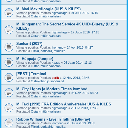
Postitatud
Ostan-müün-vahetan
M: Mad Max triloogia (UUS & KILES)
Viimane postitus Postitas
highvoltage
«
01 Juul 2016, 16:16
Postitatud
Ostan-müün-vahetan
M: Kingsman: The Secret Service 4K UHD+Blu-ray (UUS &
KILES)
Viimane postitus Postitas
highvoltage
«
17 Juun 2016, 17:15
Postitatud
Ostan-müün-vahetan
Sankarit (2017)
Viimane postitus Postitas
liromeno
«
24 Apr 2016, 04:27
Postitatud
Filmid, seriaalid, muusika
M: Hüppaja (Jumper)
Viimane postitus Postitas
kaaga
«
05 Jaan 2014, 11:13
Postitatud
Ostan-müün-vahetan
[EESTI] Terminal
Viimane postitus Postitas
eerik
«
12 Nov 2013, 22:43
Postitatud
Ostukohad ja soodukad
M: City Lights ja Modern Times kombod
Viimane postitus Postitas
highvoltage
«
03 Nov 2013, 04:33
Postitatud
Ostan-müün-vahetan
M: Taxi (1998) FRA Edition Anniversaire UUS & KILES
Viimane postitus Postitas
highvoltage
«
29 Okt 2013, 12:35
Postitatud
Ostan-müün-vahetan
Robbie Williams - Live in Tallinn [Blu-ray]
Viimane postitus Postitas
liromeno
«
26 Juun 2013, 19:53
Postitatud
Filmid, seriaalid, muusika