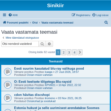
Sinikiir
KKK
Registreeru
Logi sisse
O
Foorumi pealeht
Otsi
Vaata vastamata teemasi
t
Vaata vastamata teemasi
s
Mine täiendatud otsinguisse
i
Otsi
Täiendatud otsing
1
2
3
4
Järgmine
Otsing leidis 82 vastet
Teemasid
Eesti suurim kasutatud blu-ray valikuga pood
Viimane postitus Postitas
kaaga
«
27 Juul 2026, 18:57
Postitatud
Ostan-müün-vahetan
O: Eesti keelsete tõlgetega Blu-raysid
Viimane postitus Postitas
KPVW21
«
10 Apr 2022, 22:32
Postitatud
Ostan-müün-vahetan
cdon hävitas discshopi
Viimane postitus Postitas
liromeno
«
03 Nov 2021, 06:25
Postitatud
Ostukohad ja soodukad
Estonia hukust ja selle uurimisest arendatakse Soomes