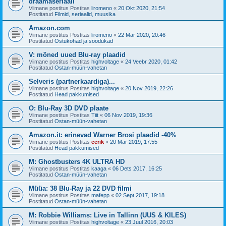
draamaseriaali
Viimane postitus Postitas
liromeno
«
20 Okt 2020, 21:54
Postitatud
Filmid, seriaalid, muusika
Amazon.com
Viimane postitus Postitas
liromeno
«
22 Mär 2020, 20:46
Postitatud
Ostukohad ja soodukad
V: mõned uued Blu-ray plaadid
Viimane postitus Postitas
highvoltage
«
24 Veebr 2020, 01:42
Postitatud
Ostan-müün-vahetan
Selveris (partnerkaardiga)...
Viimane postitus Postitas
highvoltage
«
20 Nov 2019, 22:26
Postitatud
Head pakkumised
O: Blu-Ray 3D DVD plaate
Viimane postitus Postitas
Tiit
«
06 Nov 2019, 19:36
Postitatud
Ostan-müün-vahetan
Amazon.it: erinevad Warner Brosi plaadid -40%
Viimane postitus Postitas
eerik
«
20 Mär 2019, 17:55
Postitatud
Head pakkumised
M: Ghostbusters 4K ULTRA HD
Viimane postitus Postitas
kaaga
«
06 Dets 2017, 16:25
Postitatud
Ostan-müün-vahetan
Müüa: 38 Blu-Ray ja 22 DVD filmi
Viimane postitus Postitas
mafepp
«
02 Sept 2017, 19:18
Postitatud
Ostan-müün-vahetan
M: Robbie Williams: Live in Tallinn (UUS & KILES)
Viimane postitus Postitas
highvoltage
«
23 Juul 2016, 20:03