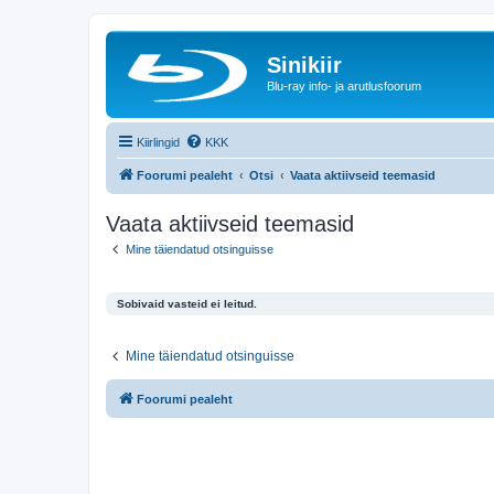
Sinikiir
Blu-ray info- ja arutlusfoorum
Kiirlingid
KKK
Foorumi pealeht
Otsi
Vaata aktiivseid teemasid
Vaata aktiivseid teemasid
Mine täiendatud otsinguisse
Sobivaid vasteid ei leitud.
Mine täiendatud otsinguisse
Foorumi pealeht