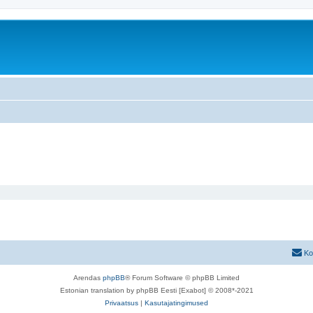
Ko
Arendas
phpBB
® Forum Software © phpBB Limited
Estonian translation by phpBB Eesti [Exabot] © 2008*-2021
Privaatsus
|
Kasutajatingimused