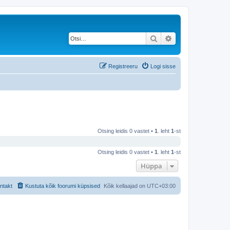
Otsi
Täiendatud otsing
Registreeru
Logi sisse
Otsing leidis 0 vastet •
1
. leht
1
-st
Otsing leidis 0 vastet •
1
. leht
1
-st
Hüppa
ntakt
Kustuta kõik foorumi küpsised
Kõik kellaajad on
UTC+03:00