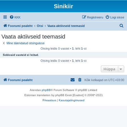
Sinikiir
KKK
Registreeru
Logi sisse
O
Foorumi pealeht
Otsi
Vaata aktiivseid teemasid
t
Vaata aktiivseid teemasid
s
Mine täiendatud otsinguisse
i
Otsing leidis 0 vastet •
1
. leht
1
-st
Sobivaid vasteid ei leitud.
Otsing leidis 0 vastet •
1
. leht
1
-st
Hüppa
Foorumi pealeht
Kõik kellaajad on
UTC+03:00
Arendas
phpBB
® Forum Software © phpBB Limited
Estonian translation by phpBB Eesti [Exabot] © 2008*-2021
Privaatsus
|
Kasutajatingimused