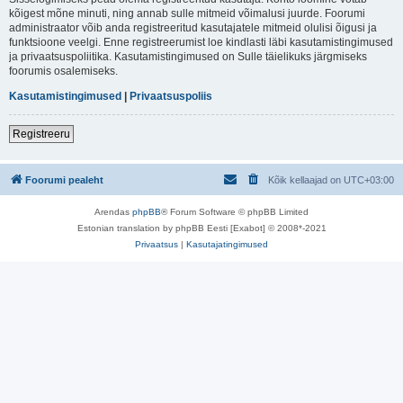
kõigest mõne minuti, ning annab sulle mitmeid võimalusi juurde. Foorumi
administraator võib anda registreeritud kasutajatele mitmeid olulisi õigusi ja
funktsioone veelgi. Enne registreerumist loe kindlasti läbi kasutamistingimused
ja privaatsuspoliitika. Kasutamistingimused on Sulle täielikuks järgmiseks
foorumis osalemiseks.
Kasutamistingimused
|
Privaatsuspoliis
Registreeru
Foorumi pealeht
Kõik kellaajad on
UTC+03:00
Arendas
phpBB
® Forum Software © phpBB Limited
Estonian translation by phpBB Eesti [Exabot] © 2008*-2021
Privaatsus
|
Kasutajatingimused