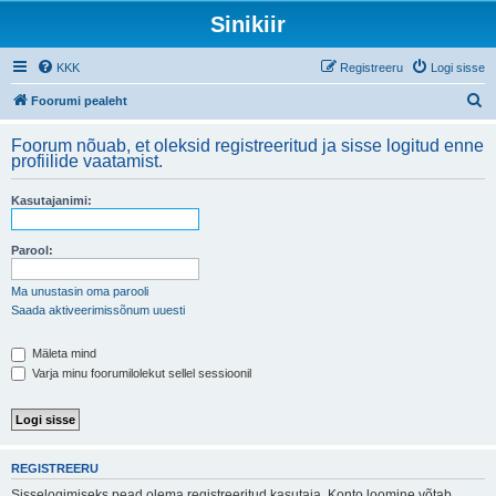
Sinikiir
KKK
Registreeru
Logi sisse
O
Foorumi pealeht
t
Foorum nõuab, et oleksid registreeritud ja sisse logitud enne
s
profiilide vaatamist.
i
Kasutajanimi:
Parool:
Ma unustasin oma parooli
Saada aktiveerimissõnum uuesti
Mäleta mind
Varja minu foorumilolekut sellel sessioonil
REGISTREERU
Sisselogimiseks pead olema registreeritud kasutaja. Konto loomine võtab